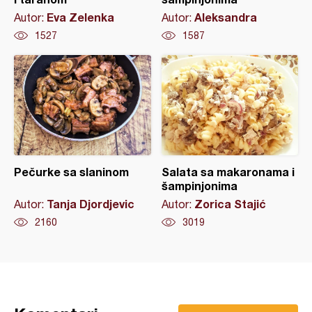
Eva Zelenka
Aleksandra
Autor:
Autor:
1527
1587
Pečurke sa slaninom
Salata sa makaronama i
šampinjonima
Tanja Djordjevic
Zorica Stajić
Autor:
Autor:
2160
3019