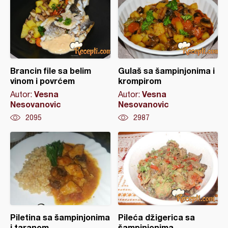
Brancin file sa belim
Gulaš sa šampinjonima i
vinom i povrćem
krompirom
Vesna
Vesna
Autor:
Autor:
Nesovanovic
Nesovanovic
2095
2987
Piletina sa šampinjonima
Pileća džigerica sa
i taranom
šampinjonima