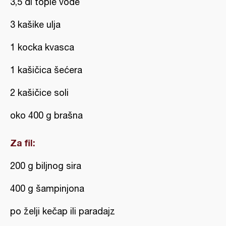
3,5 dl tople vode
3 kašike ulja
1 kocka kvasca
1 kašičica šećera
2 kašičice soli
oko 400 g brašna
Za fil:
200 g biljnog sira
400 g šampinjona
po želji kečap ili paradajz