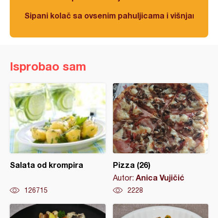
Sipani kolač sa ovsenim pahuljicama i višnjama
Isprobao sam
Salata od krompira
Pizza (26)
Anica Vujičić
Autor:
126715
2228