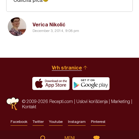
Verica Nikolić
December 3, 2014, 9:08 pm
Vrh stranice
© 2009-2026 Recepti.com |
Uslovi korišćenja
|
Marketing
|
Kontakt
Facebook
Twitter
Youtube
Instagram
Pinterest
Site by:
HALO