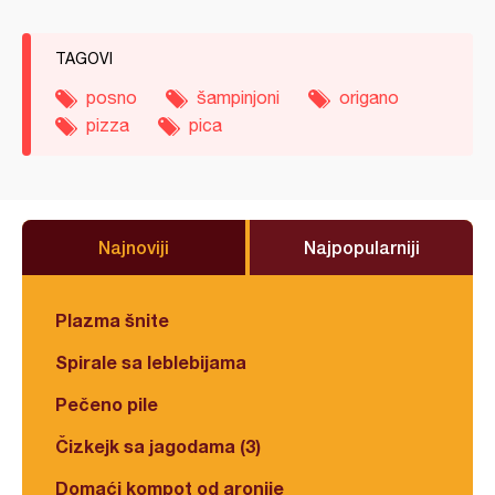
TAGOVI
posno
šampinjoni
origano
pizza
pica
Najnoviji
Najpopularniji
Plazma šnite
Spirale sa leblebijama
Pečeno pile
Čizkejk sa jagodama (3)
Domaći kompot od aronije