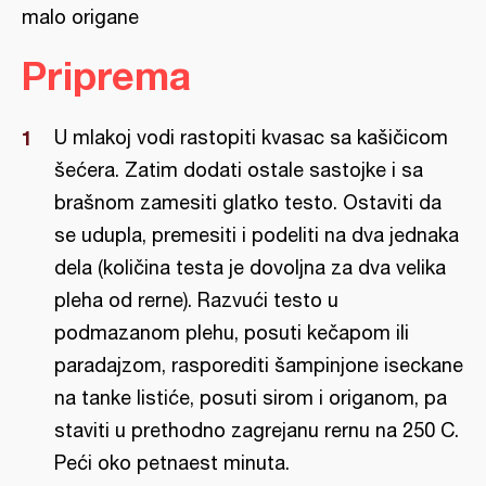
malo origane
Priprema
U mlakoj vodi rastopiti kvasac sa kašičicom
šećera. Zatim dodati ostale sastojke i sa
brašnom zamesiti glatko testo. Ostaviti da
se udupla, premesiti i podeliti na dva jednaka
dela (količina testa je dovoljna za dva velika
pleha od rerne). Razvući testo u
podmazanom plehu, posuti kečapom ili
paradajzom, rasporediti šampinjone iseckane
na tanke listiće, posuti sirom i origanom, pa
staviti u prethodno zagrejanu rernu na 250 C.
Peći oko petnaest minuta.