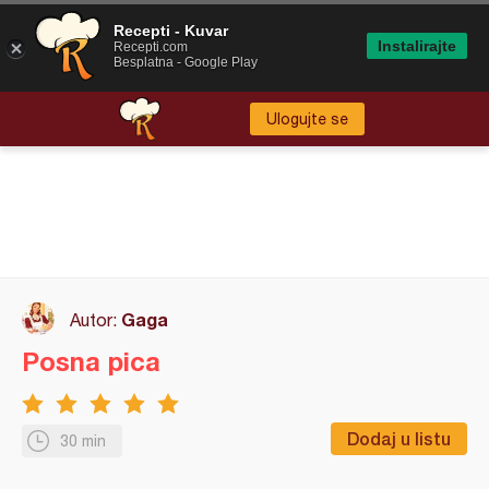
Recepti - Kuvar
Instalirajte
Recepti.com
Besplatna - Google Play
Ulogujte se
Gaga
Autor:
Posna pica
Dodaj u listu
30 min