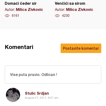
Domaći čeder sir
Venčići sa sirom
Milica Zivkovic
Milica Zivkovic
Autor:
Autor:
6161
4230
Komentari
Postavite komentar
Vise puta pravio. Odlican !
Stulic Srdjan
August 27, 2017, 9:57 am