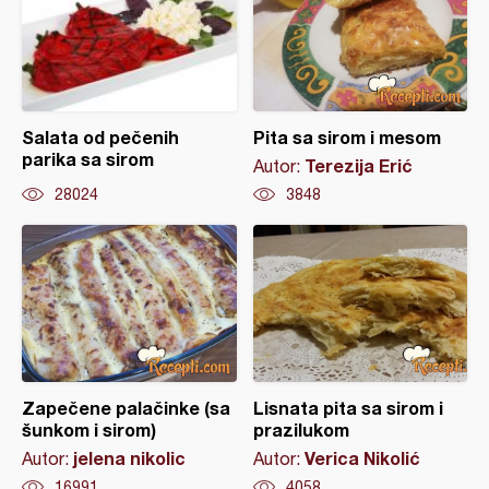
Salata od pečenih
Pita sa sirom i mesom
parika sa sirom
Terezija Erić
Autor:
28024
3848
Zapečene palačinke (sa
Lisnata pita sa sirom i
šunkom i sirom)
prazilukom
jelena nikolic
Verica Nikolić
Autor:
Autor:
16991
4058