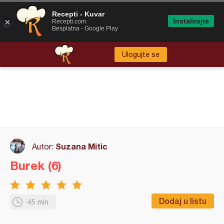
Recepti - Kuvar
Instalirajte
Recepti.com
Besplatna - Google Play
Ulogujte se
Suzana Mitic
Autor:
Burek (6)
Dodaj u listu
45 min