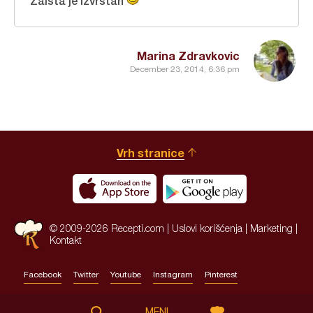
Zaista je izvrstan
Marina Zdravkovic
December 23, 2014, 6:36 pm
Vrh stranice
© 2009-2026 Recepti.com |
Uslovi korišćenja
|
Marketing
|
Kontakt
Facebook
Twitter
Youtube
Instagram
Pinterest
Site by:
HALO