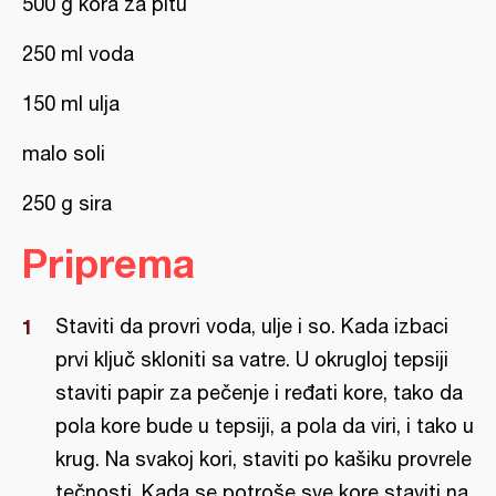
500 g kora za pitu
250 ml voda
150 ml ulja
malo soli
250 g sira
Priprema
Staviti da provri voda, ulje i so. Kada izbaci
prvi ključ skloniti sa vatre. U okrugloj tepsiji
staviti papir za pečenje i ređati kore, tako da
pola kore bude u tepsiji, a pola da viri, i tako u
krug. Na svakoj kori, staviti po kašiku provrele
tečnosti. Kada se potroše sve kore staviti na