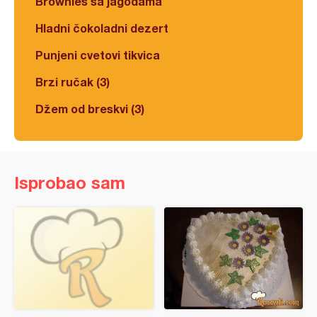
Brownies sa jagodama
Hladni čokoladni dezert
Punjeni cvetovi tikvica
Brzi ručak (3)
Džem od breskvi (3)
Isprobao sam