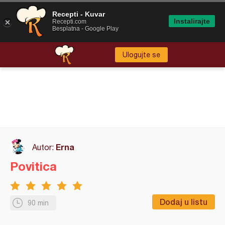
Recepti - Kuvar
Instalirajte
Recepti.com
Besplatna - Google Play
Ulogujte se
Erna
Autor:
Povitica
Dodaj u listu
90 min