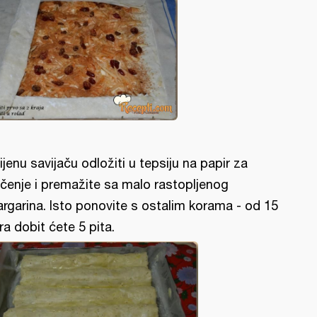
ijenu savijaču odložiti u tepsiju na papir za
čenje i premažite sa malo rastopljenog
rgarina. Isto ponovite s ostalim korama - od 15
ra dobit ćete 5 pita.