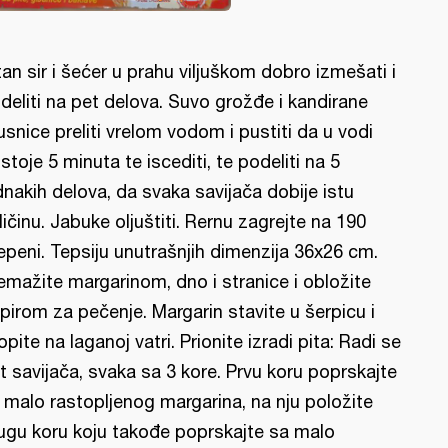
tan sir i šećer u prahu viljuškom dobro izmešati i
deliti na pet delova. Suvo grožđe i kandirane
usnice preliti vrelom vodom i pustiti da u vodi
stoje 5 minuta te iscediti, te podeliti na 5
dnakih delova, da svaka savijača dobije istu
ličinu. Jabuke oljuštiti. Rernu zagrejte na 190
epeni. Tepsiju unutrašnjih dimenzija 36x26 cm.
emažite margarinom, dno i stranice i obložite
pirom za pečenje. Margarin stavite u šerpicu i
opite na laganoj vatri. Prionite izradi pita: Radi se
t savijača, svaka sa 3 kore. Prvu koru poprskajte
 malo rastopljenog margarina, na nju položite
ugu koru koju takođe poprskajte sa malo