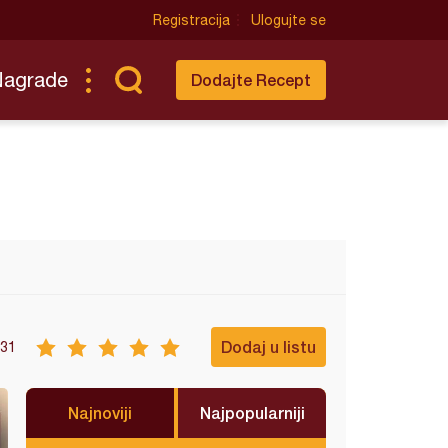
Registracija
Ulogujte se
Nagrade
Dodajte Recept
Dodaj u listu
31
Najnoviji
Najpopularniji