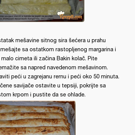
tatak mešavine sitnog sira šećera u prahu
mešajte sa ostatkom rastopljenog margarina i
 malo cimeta ili začina Bakin kolač. Pite
emažite sa napred navedenom mešavinom.
aviti peći u zagrejanu rernu i peći oko 50 minuta.
čene savijače ostavite u tepsiji, pokrijte sa
stom krpom i pustite da se ohlade.