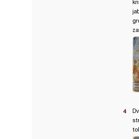
kr
ja
gr
za
Dv
st
to