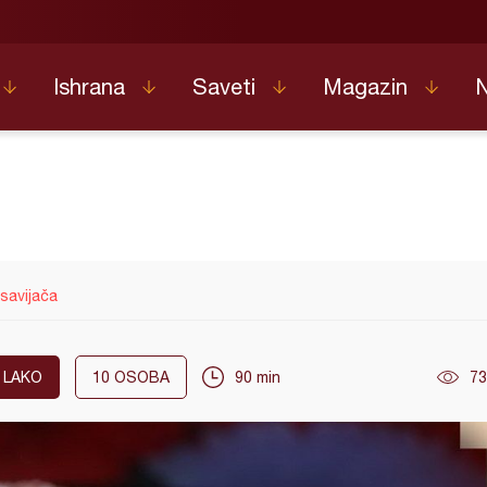
Ishrana
Saveti
Magazin
savijača
LAKO
10
OSOBA
90 min
73