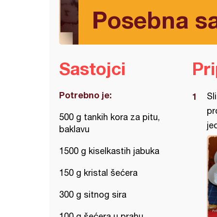
Posebna sa
Sastojci
Pr
Potrebno je:
Sl
pr
500 g tankih kora za pitu,
je
baklavu
1500 g kiselkastih jabuka
150 g kristal šećera
300 g sitnog sira
100 g šećera u prahu