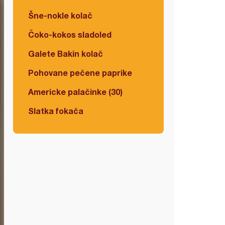
Šne-nokle kolač
Čoko-kokos sladoled
Galete Bakin kolač
Pohovane pečene paprike
Americke palačinke (30)
Slatka fokača