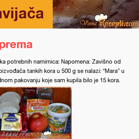
vijača
iprema
ika potrebnih namirnica: Napomena: Zavišno od
oizvođača tankih kora u 500 g se nalazi: “Mara” u
dnom pakovanju koje sam kupila bilo je 15 kora.