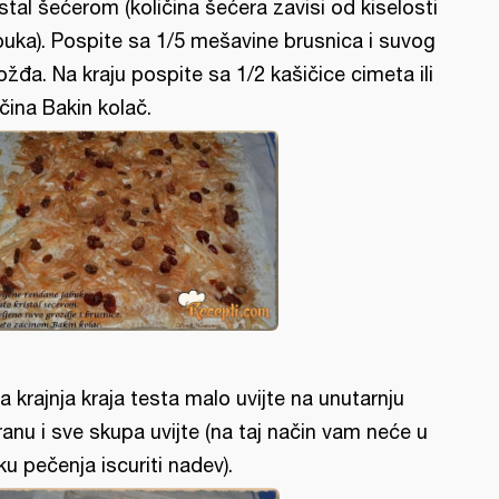
istal šećerom (količina šećera zavisi od kiselosti
buka). Pospite sa 1/5 mešavine brusnica i suvog
ožđa. Na kraju pospite sa 1/2 kašičice cimeta ili
čina Bakin kolač.
a krajnja kraja testa malo uvijte na unutarnju
ranu i sve skupa uvijte (na taj način vam neće u
ku pečenja iscuriti nadev).