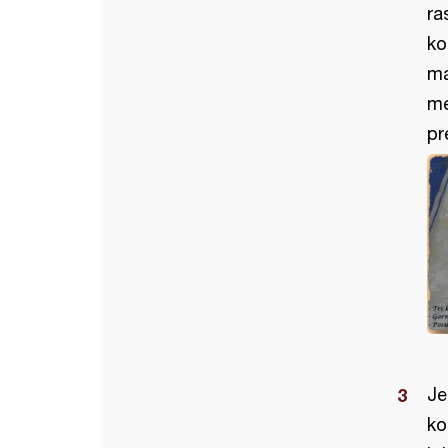
ra
ko
ma
me
pr
Je
ko