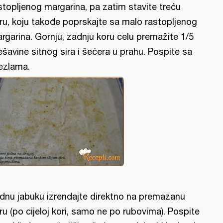
stopljenog margarina, pa zatim stavite treću
ru, koju takođe poprskajte sa malo rastopljenog
rgarina. Gornju, zadnju koru celu premažite 1/5
šavine sitnog sira i šećera u prahu. Pospite sa
ezlama.
dnu jabuku izrendajte direktno na premazanu
ru (po cijeloj kori, samo ne po rubovima). Pospite