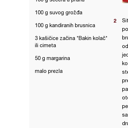
100 g suvog grožđa
Si
100 g kandiranih brusnica
po
br
3 kašičice začina *Bakin kolač*
ili cimeta
od
je
50 g margarina
ko
malo prezla
st
pr
pa
ot
pe
sa
dr