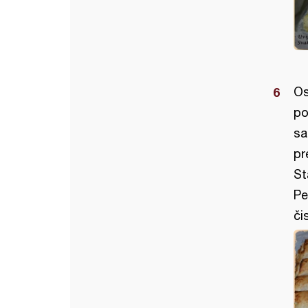
Os
po
sa
pr
St
Pe
či