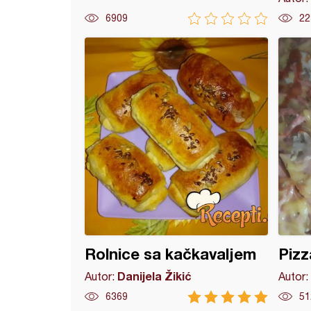
6909
22
ne pletenice
Rolnice sa kačkavaljem
Pizz
Danijela Žikić
Autor:
Autor:
6369
51