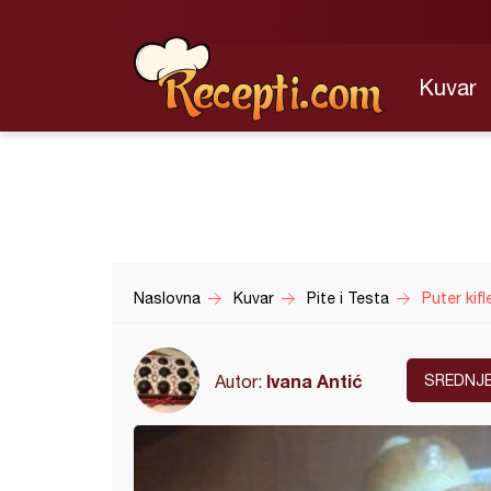
Kuvar
Naslovna
Kuvar
Pite i Testa
Puter kifl
Ivana Antić
Autor:
SREDNJ