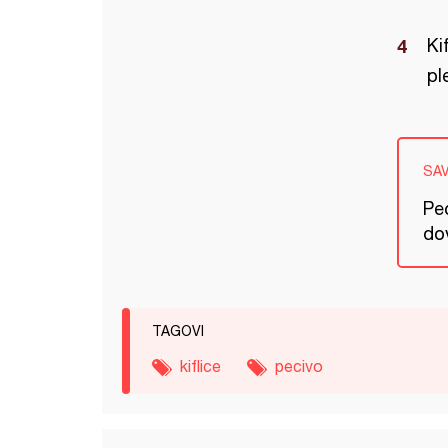
Ki
pl
SA
Pe
dov
TAGOVI
kiflice
pecivo