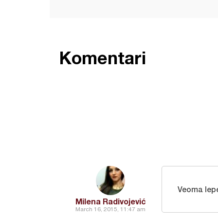
Komentari
Veoma lep
Milena Radivojević
March 16, 2015, 11:47 am