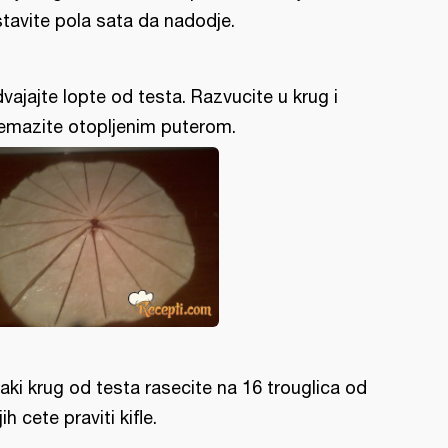
tavite pola sata da nadodje.
vajajte lopte od testa. Razvucite u krug i
emazite otopljenim puterom.
aki krug od testa rasecite na 16 trouglica od
jih cete praviti kifle.