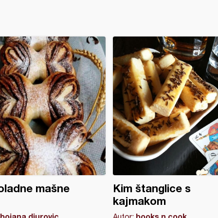
oladne mašne
Kim štanglice s
kajmakom
bojana djurovic
books.n.cook
Autor: