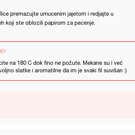
flice premazujte umucenim jajetom i redjajte u
eh koji ste oblozili papirom za pecenje.
VET
cite na 180 C dok fino ne požute. Mekane su i već
oljno slatke i aromatilne da im je svaki fil suvišan :)