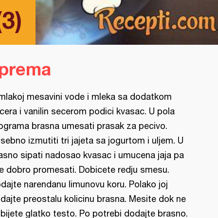
(3)
iprema
mlakoj mesavini vode i mleka sa dodatkom
cera i vanilin secerom podici kvasac. U pola
lograma brasna umesati prasak za pecivo.
sebno izmutiti tri jajeta sa jogurtom i uljem. U
asno sipati nadosao kvasac i umucena jaja pa
e dobro promesati. Dobicete redju smesu.
dajte narendanu limunovu koru. Polako joj
dajte preostalu kolicinu brasna. Mesite dok ne
bijete glatko testo. Po potrebi dodajte brasno.