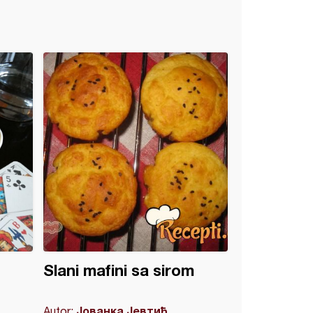
Slani mafini sa sirom
Јованка Јевтић
Autor: