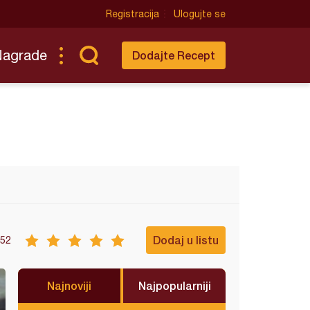
Registracija
Ulogujte se
Nagrade
Dodajte Recept
Dodaj u listu
52
Najnoviji
Najpopularniji