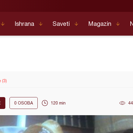
Ishrana
Saveti
Magazin
e (3)
E
0
OSOBA
120 min
44