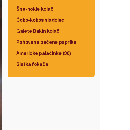
Šne-nokle kolač
Čoko-kokos sladoled
Galete Bakin kolač
Pohovane pečene paprike
Americke palačinke (30)
Slatka fokača