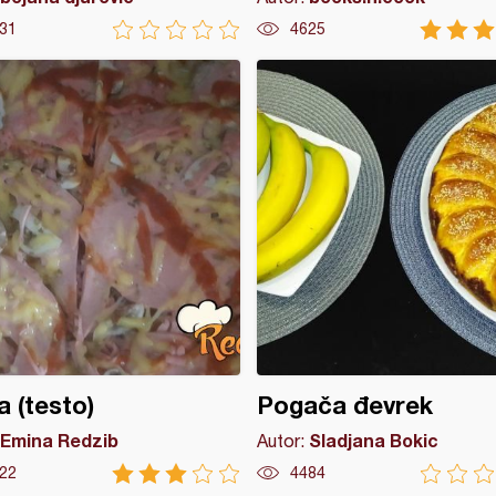
31
4625
a (testo)
Pogača đevrek
Emina Redzib
Sladjana Bokic
Autor:
22
4484