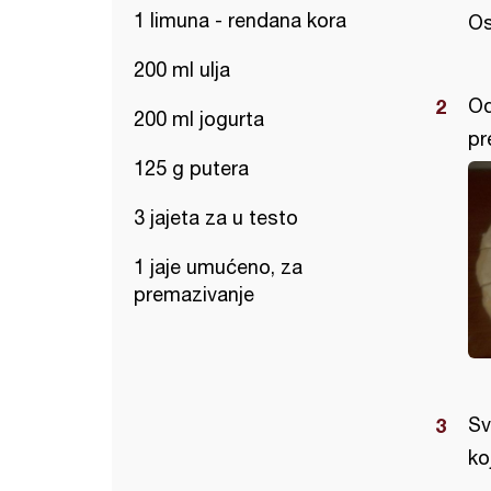
1 limuna - rendana kora
Os
200 ml ulja
Od
200 ml jogurta
pr
125 g putera
3 jajeta za u testo
1 jaje umućeno, za
premazivanje
Sv
ko