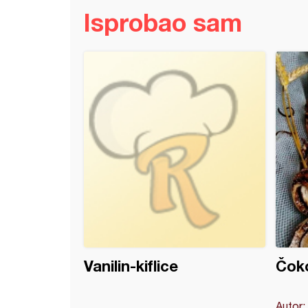
Isprobao sam
mafini sa sirom
Vanilin-kiflice
Čok
Autor: