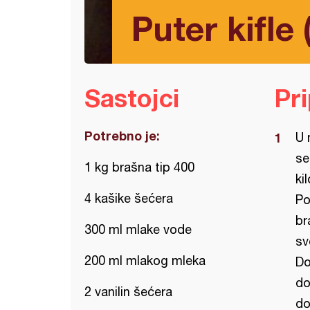
Puter kifle 
Sastojci
Pr
Potrebno je:
U 
se
1 kg brašna tip 400
ki
4 kašike šećera
Po
br
300 ml mlake vode
sv
200 ml mlakog mleka
Do
do
2 vanilin šećera
do