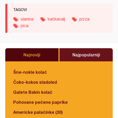
TAGOVI
slanina
kačkavalj
pizza
pica
Najnoviji
Najpopularniji
Šne-nokle kolač
Čoko-kokos sladoled
Galete Bakin kolač
Pohovane pečene paprike
Americke palačinke (30)