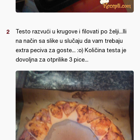
Testo razvući u krugove i filovati po želji...Ili
na način sa slike u slučaju da vam trebaju
extra peciva za goste... :o) Količina testa je
dovoljna za otprilike 3 pice...