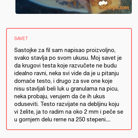
SAVET
Sastojke za fil sam napisao proizvoljno,
svako stavlja po svom ukusu. Moj savet je
da krugovi testa koje razvučete ne budu
idealno ravni, neka svi vide da je u pitanju
domaće testo, i drugo za sve one koje
nisu stavljali beli luk u granulama na picu,
neka probaju, verujem da će ih ukus
oduseviti. Testo razvijate na debljinu koju
vi želite, ja to radim na oko 2 mm i peče se
u gornjem delu rerne na 250 stepeni....