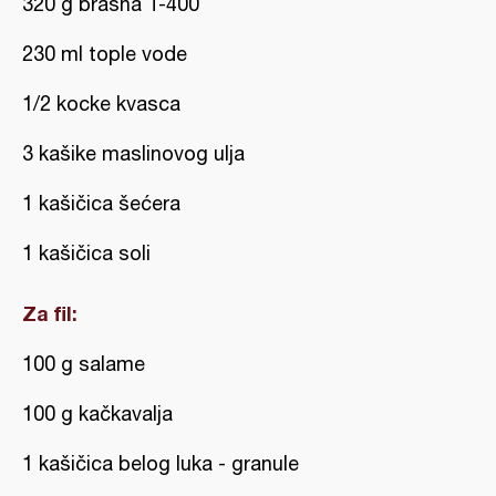
320 g brašna T-400
230 ml tople vode
1/2 kocke kvasca
3 kašike maslinovog ulja
1 kašičica šećera
1 kašičica soli
Za fil:
100 g salame
100 g kačkavalja
1 kašičica belog luka - granule