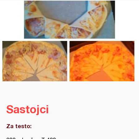
Sastojci
Za testo: