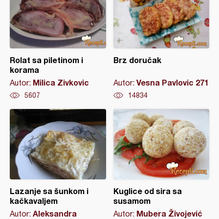
Rolat sa piletinom i
Brz doručak
korama
Milica Zivkovic
Vesna Pavlovic 271
Autor:
Autor:
5607
14834
Lazanje sa šunkom i
Kuglice od sira sa
kačkavaljem
susamom
Aleksandra
Mubera Živojević
Autor:
Autor: