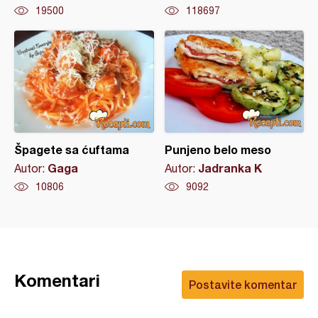
19500
118697
Špagete sa ćuftama
Punjeno belo meso
Gaga
Jadranka K
Autor:
Autor:
10806
9092
Komentari
Postavite komentar