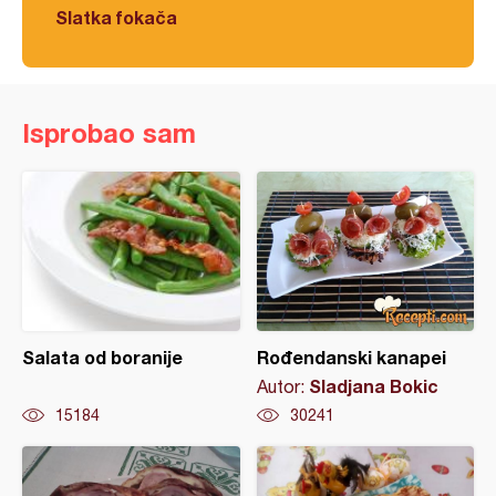
Slatka fokača
Isprobao sam
Salata od boranije
Rođendanski kanapei
Sladjana Bokic
Autor:
15184
30241