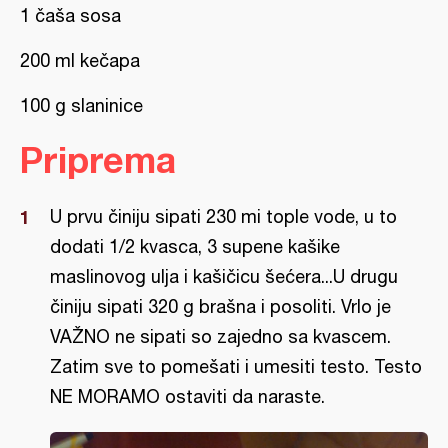
1 čaša sosa
200 ml kečapa
100 g slaninice
Priprema
U prvu činiju sipati 230 mi tople vode, u to
dodati 1/2 kvasca, 3 supene kašike
maslinovog ulja i kašičicu šećera...U drugu
činiju sipati 320 g brašna i posoliti. Vrlo je
VAŽNO ne sipati so zajedno sa kvascem.
Zatim sve to pomešati i umesiti testo. Testo
NE MORAMO ostaviti da naraste.