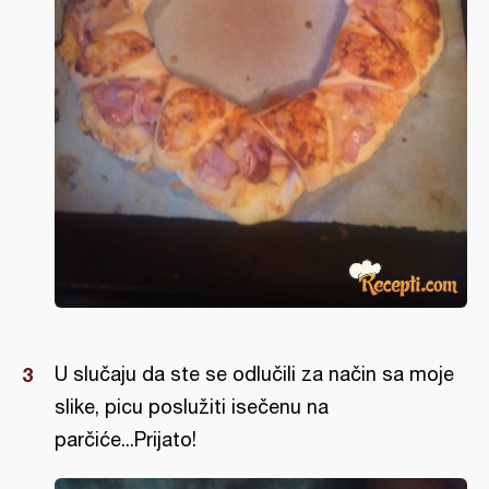
U slučaju da ste se odlučili za način sa moje
slike, picu poslužiti isečenu na
parčiće...Prijato!