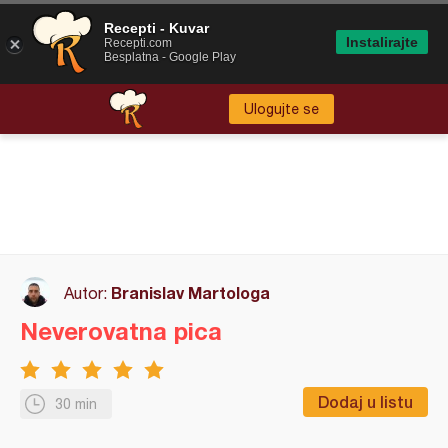
Recepti - Kuvar
Instalirajte
Recepti.com
Besplatna - Google Play
Ulogujte se
Branislav Martologa
Autor:
Neverovatna pica
Dodaj u listu
30 min