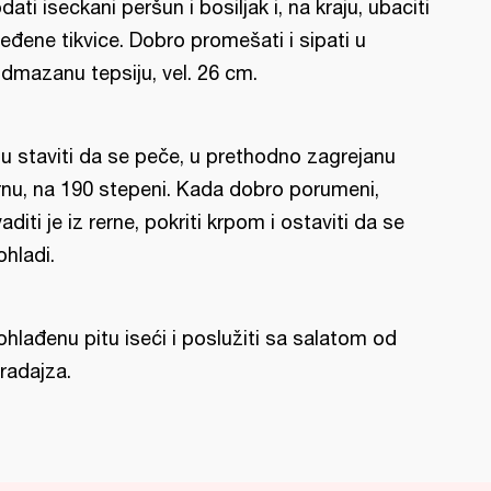
dati iseckani peršun i bosiljak i, na kraju, ubaciti
eđene tikvice. Dobro promešati i sipati u
dmazanu tepsiju, vel. 26 cm.
tu staviti da se peče, u prethodno zagrejanu
rnu, na 190 stepeni. Kada dobro porumeni,
vaditi je iz rerne, pokriti krpom i ostaviti da se
ohladi.
ohlađenu pitu iseći i poslužiti sa salatom od
radajza.