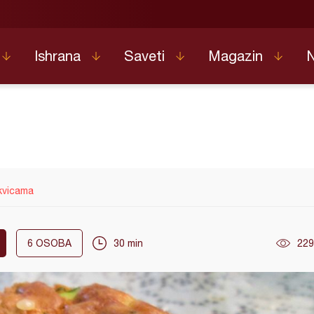
Ishrana
Saveti
Magazin
ikvicama
6
OSOBA
30 min
229