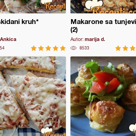
kidani kruh*
Makarone sa tunjev
(2)
Ankica
marija d.
Autor:
54
8533