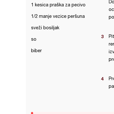
Do
1 kesica praška za pecivo
oc
1/2 manje vezice peršuna
po
sveži bosiljak
Pi
so
re
biber
iz
pr
Pr
pa