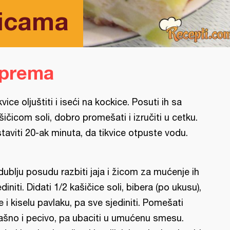
vicama
iprema
kvice oljuštiti i iseći na kockice. Posuti ih sa
šičicom soli, dobro promešati i izručiti u cetku.
taviti 20-ak minuta, da tikvice otpuste vodu.
dublju posudu razbiti jaja i žicom za mućenje ih
ediniti. Didati 1/2 kašičice soli, bibera (po ukusu),
je i kiselu pavlaku, pa sve sjediniti. Pomešati
ašno i pecivo, pa ubaciti u umućenu smesu.