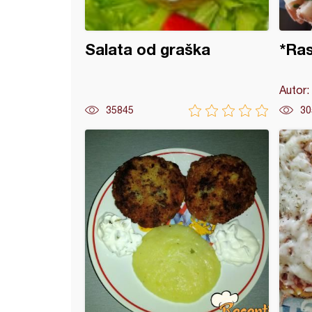
Salata od graška
*Ras
Autor:
35845
30
o prženi krompir