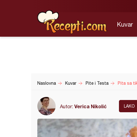
Kuvar
Naslovna
Kuvar
Pite i Testa
Pita sa t
Verica Nikolić
Autor:
LAKO