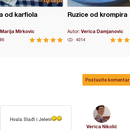
a od karfiola
Ruzice od krompira
Marija Mirkovic
Verica Damjanovic
Autor:
86
4014
Postavite komentar
Hvala Slađi i Jeleni
Verica Nikolić