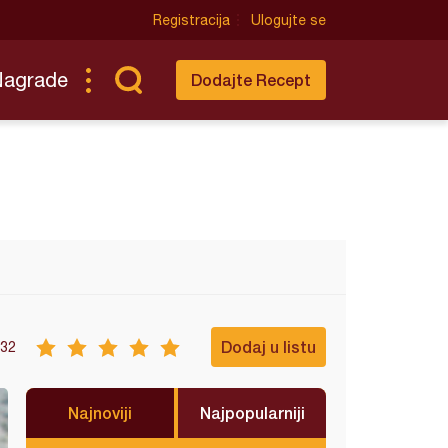
Registracija
Ulogujte se
Nagrade
Dodajte Recept
Dodaj u listu
32
Najnoviji
Najpopularniji