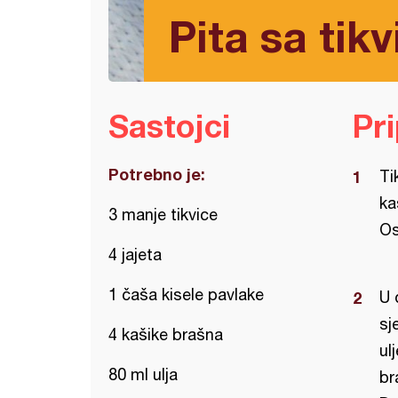
Pita sa tik
Sastojci
Pr
Potrebno je:
Ti
ka
3 manje tikvice
Os
4 jajeta
1 čaša kisele pavlake
U 
sj
4 kašike brašna
ul
80 ml ulja
br