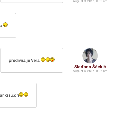
August 9, 2015, 8:39 am
ta
predivna je Vera
Slađana Šćekić
August 8, 2015, 9:03 pm
nki i Zori