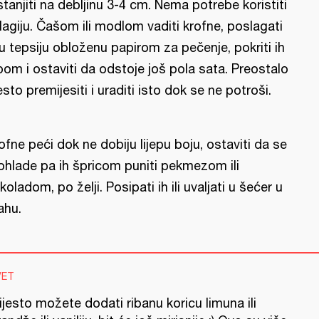
stanjiti na debljinu 3-4 cm. Nema potrebe koristiti
lagiju. Čašom ili modlom vaditi krofne, poslagati
 u tepsiju obloženu papirom za pečenje, pokriti ih
pom i ostaviti da odstoje još pola sata. Preostalo
jesto premijesiti i uraditi isto dok se ne potroši.
ofne peći dok ne dobiju lijepu boju, ostaviti da se
ohlade pa ih špricom puniti pekmezom ili
koladom, po želji. Posipati ih ili uvaljati u šećer u
ahu.
VET
ijesto možete dodati ribanu koricu limuna ili