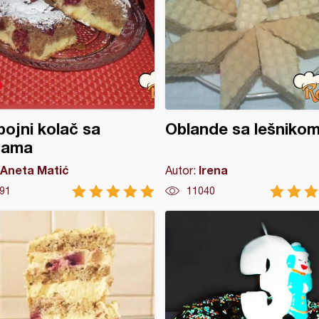
ojni kolač sa
Oblande sa lešniko
jama
Aneta Matić
Irena
Autor:
91
11040