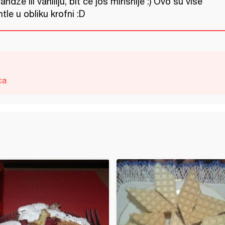
andže ili vaniliju, bit će još mirisnije :) Ovo su više
tle u obliku krofni :D
ca