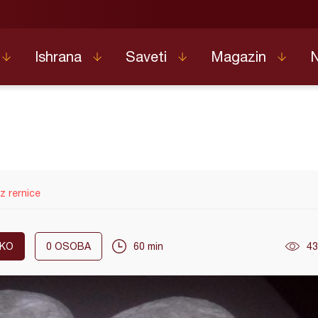
Ishrana
Saveti
Magazin
iz rernice
AKO
0
OSOBA
60 min
43