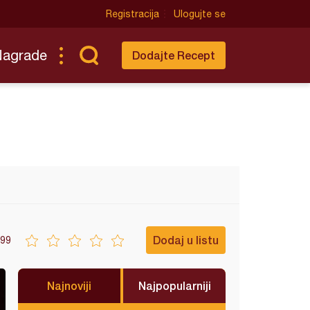
Registracija
Ulogujte se
Nagrade
Dodajte Recept
Dodaj u listu
99
Najnoviji
Najpopularniji