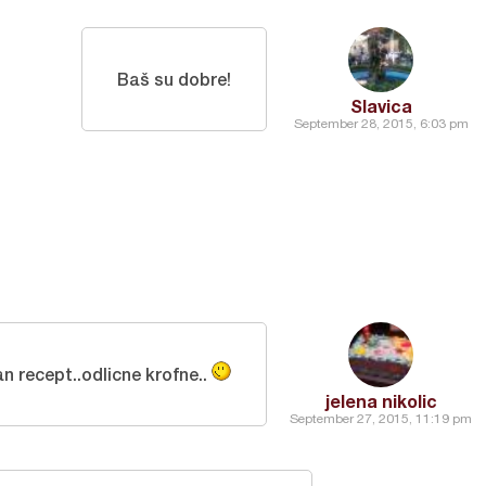
Baš su dobre!
Slavica
September 28, 2015, 6:03 pm
an recept..odlicne krofne..
jelena nikolic
September 27, 2015, 11:19 pm