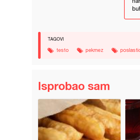
nar
buh
TAGOVI
testo
pekmez
poslasti
Isprobao sam
 sa šljivama (15)