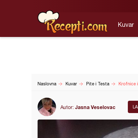
Kuvar
Naslovna
Kuvar
Pite i Testa
Krofnice 
Jasna Veselovac
Autor:
L