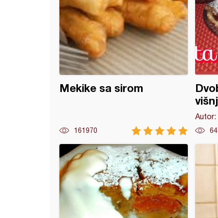
Mekike sa sirom
Dvob
višn
Autor:
161970
64
kokos fantazija