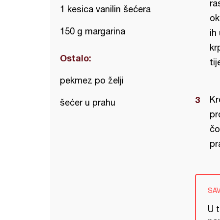
ra
1 kesica vanilin šećera
ok
150 g margarina
ih
kr
Ostalo:
ti
pekmez po želji
Kr
šećer u prahu
pr
čo
pr
SA
U t