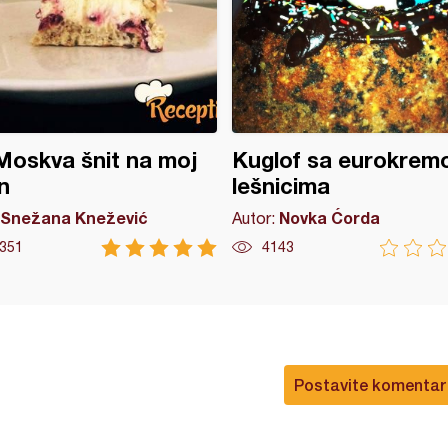
Moskva šnit na moj
Kuglof sa eurokrem
n
lešnicima
Snežana Knežević
Novka Ćorda
Autor:
351
4143
Postavite komentar