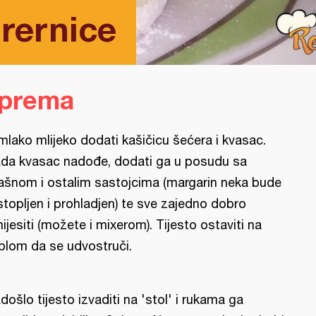
 rernice
iprema
mlako mlijeko dodati kašičicu šećera i kvasac.
da kvasac nadođe, dodati ga u posudu sa
ašnom i ostalim sastojcima (margarin neka bude
stopljen i prohladjen) te sve zajedno dobro
ijesiti (možete i mixerom). Tijesto ostaviti na
plom da se udvostruči.
došlo tijesto izvaditi na 'stol' i rukama ga