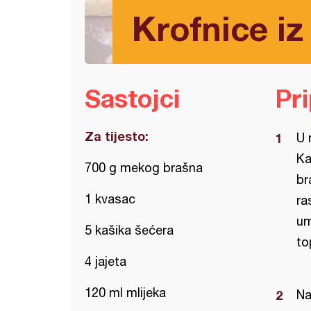
Krofnice iz
Sastojci
Pr
Za tijesto:
U 
Ka
700 g mekog brašna
br
1 kvasac
ra
um
5 kašika šećera
to
4 jajeta
120 ml mlijeka
Na