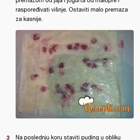
premazom od jaja i jogurta od malopre i
raspoređivati višnje. Ostaviti malo premaza
za kasnije.
Na poslednju koru staviti puding u obliku