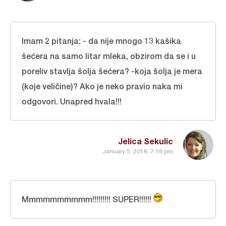
Imam 2 pitanja: - da nije mnogo 13 kašika
šećera na samo litar mleka, obzirom da se i u
poreliv stavlja šolja šećera? -koja šolja je mera
(koje veličine)? Ako je neko pravio naka mi
odgovori. Unapred hvala!!!
Jelica Sekulic
January 5, 2016, 7:16 pm
Mmmmmmmmmm!!!!!!!!! SUPER!!!!!!