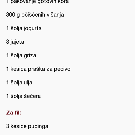
1 pakovanje gotovih kora
300 g očišćenih višanja
1 šolja jogurta
3 jajeta
1 šolja griza
1 kesica praška za pecivo
1 šolja ulja
1 šolja šećera
Za fil:
3 kesice pudinga