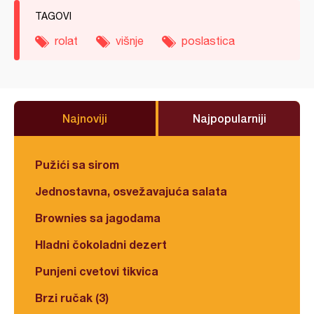
TAGOVI
rolat
višnje
poslastica
Najnoviji
Najpopularniji
Pužići sa sirom
Jednostavna, osvežavajuća salata
Brownies sa jagodama
Hladni čokoladni dezert
Punjeni cvetovi tikvica
Brzi ručak (3)