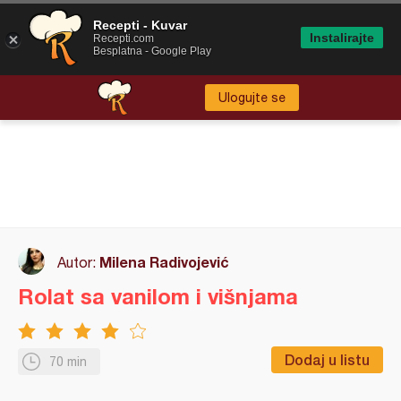
Recepti - Kuvar
Instalirajte
Recepti.com
Besplatna - Google Play
Ulogujte se
Milena Radivojević
Autor:
Rolat sa vanilom i višnjama
Dodaj u listu
70 min