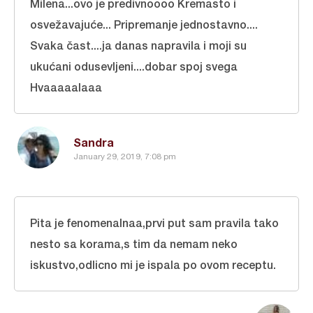
Milena...ovo je predivnoooo Kremasto i
osvežavajuće... Pripremanje jednostavno....
Svaka čast....ja danas napravila i moji su
ukućani odusevljeni....dobar spoj svega
Hvaaaaalaaa
Sandra
January 29, 2019, 7:08 pm
Pita je fenomenalnaa,prvi put sam pravila tako
nesto sa korama,s tim da nemam neko
iskustvo,odlicno mi je ispala po ovom receptu.