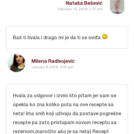
Nataša Bešević
February 12, 2018, 2:37 pm
Baš ti hvala i drago mi je da ti se sviđa
Milena Radivojević
January 8, 2016, 6:35 pm
Hvala za odgovor i izvini što pitam jer sam se
opekla ko zna koliko puta na ove recepte sa
neta! Ima onih koji uživaju da postave pogrešne
recepte pa zato pristupam novom receptu sa
rezervom.(naročito ako je sa neta) Recept