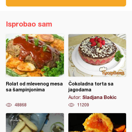
Isprobao sam
Rolat od mlevenog mesa
Čokoladna torta sa
sa šampinjonima
jagodama
Sladjana Bokic
Autor:
48868
11209