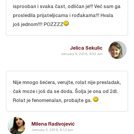
isprooban i svaka čast, odličan je!!! Već sam ga
prosledila prijateljicama i rođakama!!! Hvala
još jednom!!!! POZZZZ
Jelica Sekulic
January 8, 2016, 9:52 am
Nije mnogo šećera, verujte, rolat nije presladak,
čak moze i još da se doda. Šolja je ona od 2dl.
Rolat je fenomenalan, probajte ga.
Milena Radivojević
January 5, 2016, 8:12 pm