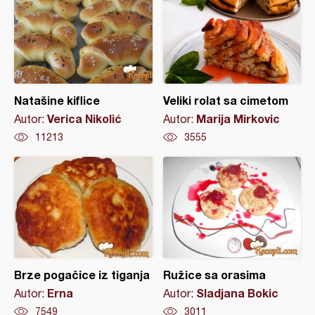
Natašine kiflice
Veliki rolat sa cimetom
Verica Nikolić
Marija Mirkovic
Autor:
Autor:
11213
3555
Brze pogačice iz tiganja
Ružice sa orasima
Erna
Sladjana Bokic
Autor:
Autor:
7549
3011