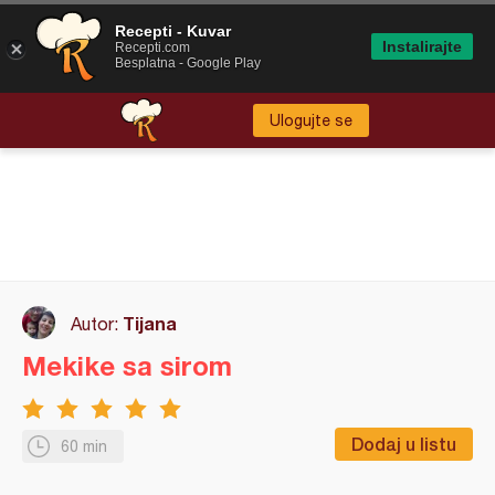
Recepti - Kuvar
Instalirajte
Recepti.com
Besplatna - Google Play
Ulogujte se
Tijana
Autor:
Mekike sa sirom
Dodaj u listu
60 min