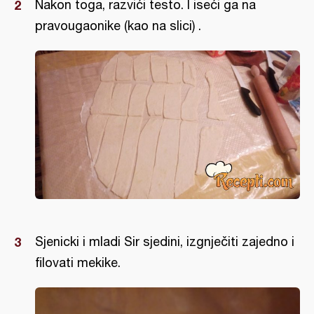
Nakon toga, razvići testo. I iseći ga na
pravougaonike (kao na slici) .
Sjenicki i mladi Sir sjedini, izgnječiti zajedno i
filovati mekike.