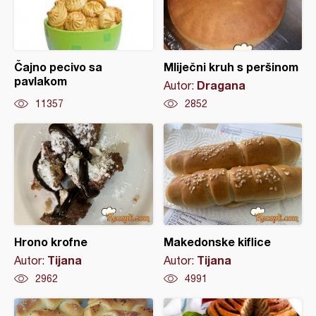
Čajno pecivo sa
Mliječni kruh s peršinom
pavlakom
Dragana
Autor:
11357
2852
Hrono krofne
Makedonske kiflice
Tijana
Tijana
Autor:
Autor:
2962
4991