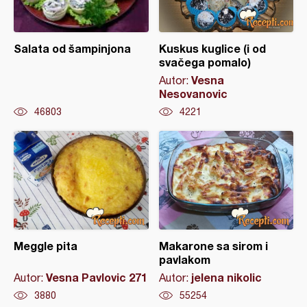
Salata od šampinjona
Kuskus kuglice (i od
svačega pomalo)
Vesna
Autor:
Nesovanovic
46803
4221
Meggle pita
Makarone sa sirom i
pavlakom
Vesna Pavlovic 271
jelena nikolic
Autor:
Autor:
3880
55254