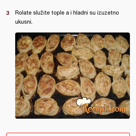
Rolate služite tople a i hladni su izuzetno
ukusni.