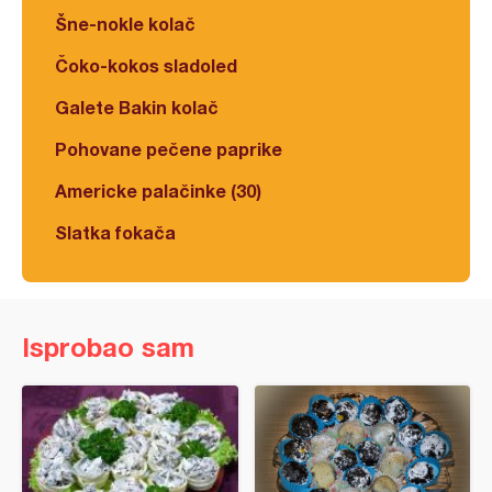
Šne-nokle kolač
Čoko-kokos sladoled
Galete Bakin kolač
Pohovane pečene paprike
Americke palačinke (30)
Slatka fokača
Isprobao sam