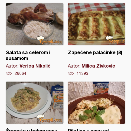
Salata sa celerom i
Zapečene palačinke (8)
susamom
Verica Nikolić
Milica Zivkovic
Autor:
Autor:
26064
11393
Špagete u belom sosu
Piletina u sosu od