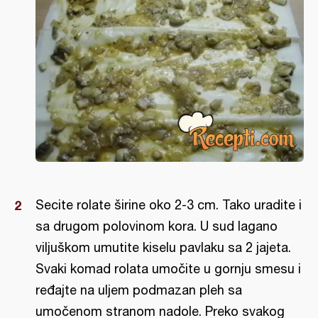
Secite rolate širine oko 2-3 cm. Tako uradite i
sa drugom polovinom kora. U sud lagano
viljuškom umutite kiselu pavlaku sa 2 jajeta.
Svaki komad rolata umočite u gornju smesu i
ređajte na uljem podmazan pleh sa
umočenom stranom nadole. Preko svakog