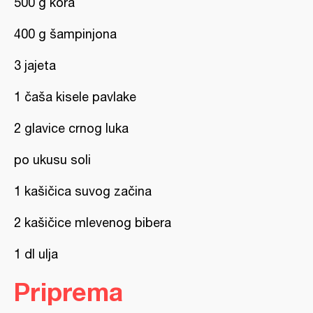
500 g kora
400 g šampinjona
3 jajeta
1 čaša kisele pavlake
2 glavice crnog luka
po ukusu soli
1 kašičica suvog začina
2 kašičice mlevenog bibera
1 dl ulja
Priprema