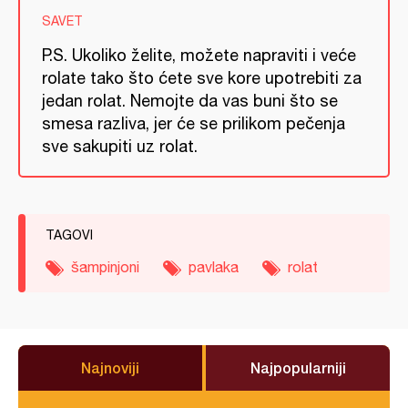
SAVET
P.S. Ukoliko želite, možete napraviti i veće
rolate tako što ćete sve kore upotrebiti za
jedan rolat. Nemojte da vas buni što se
smesa razliva, jer će se prilikom pečenja
sve sakupiti uz rolat.
TAGOVI
šampinjoni
pavlaka
rolat
Najnoviji
Najpopularniji