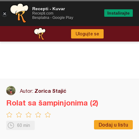
Recepti - Kuvar
Instalirajte
Recepti.com
Besplatna - Google Play
Ulogujte se
Zorica Stajić
Autor:
Rolat sa šampinjonima (2)
Dodaj u listu
60 min