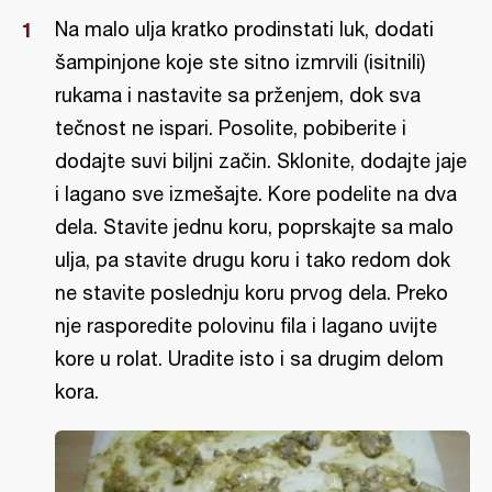
Na malo ulja kratko prodinstati luk, dodati
šampinjone koje ste sitno izmrvili (isitnili)
rukama i nastavite sa prženjem, dok sva
tečnost ne ispari. Posolite, pobiberite i
dodajte suvi biljni začin. Sklonite, dodajte jaje
i lagano sve izmešajte. Kore podelite na dva
dela. Stavite jednu koru, poprskajte sa malo
ulja, pa stavite drugu koru i tako redom dok
ne stavite poslednju koru prvog dela. Preko
nje rasporedite polovinu fila i lagano uvijte
kore u rolat. Uradite isto i sa drugim delom
kora.