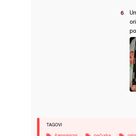
Um
or
po
TAGOVI
šampinjoni
pečurke
ori