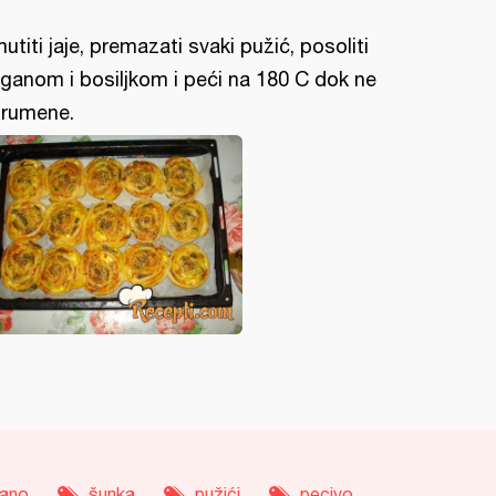
utiti jaje, premazati svaki pužić, posoliti
iganom i bosiljkom i peći na 180 C dok ne
rumene.
gano
šunka
pužići
pecivo