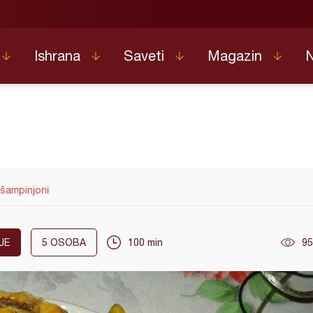
Ishrana
Saveti
Magazin
 šampinjoni
JE
5
OSOBA
100 min
95