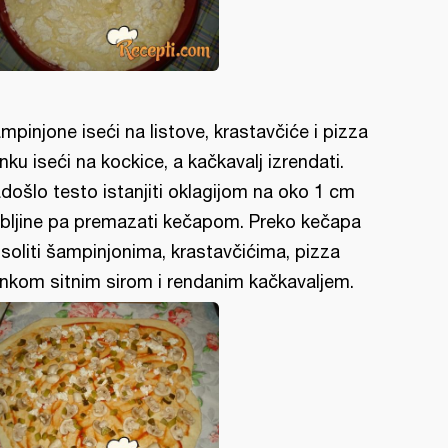
mpinjone iseći na listove, krastavčiće i pizza
nku iseći na kockice, a kačkavalj izrendati.
došlo testo istanjiti oklagijom na oko 1 cm
bljine pa premazati kečapom. Preko kečapa
soliti šampinjonima, krastavčićima, pizza
nkom sitnim sirom i rendanim kačkavaljem.