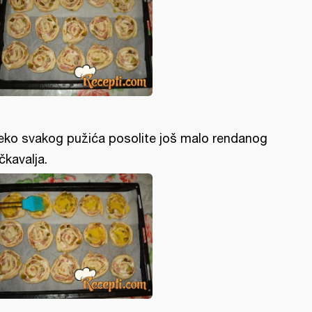
eko svakog pužića posolite još malo rendanog
čkavalja.