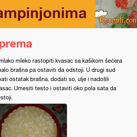
šampinjonima
iprema
mlako mleko rastopiti kvasac sa kašikom šećera
malo brašna pa ostaviti da odstoji. U drugi sud
pati ostatak brašna, dodati so, ulje i nadošli
asac. Umesiti testo i ostaviti oko pola sata da
stoji.