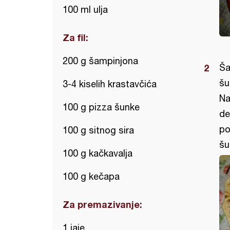
100 ml ulja
Za fil:
200 g šampinjona
Ša
šu
3-4 kiselih krastavčića
Na
100 g pizza šunke
de
po
100 g sitnog sira
šu
100 g kačkavalja
100 g kečapa
Za premazivanje:
1 jaje