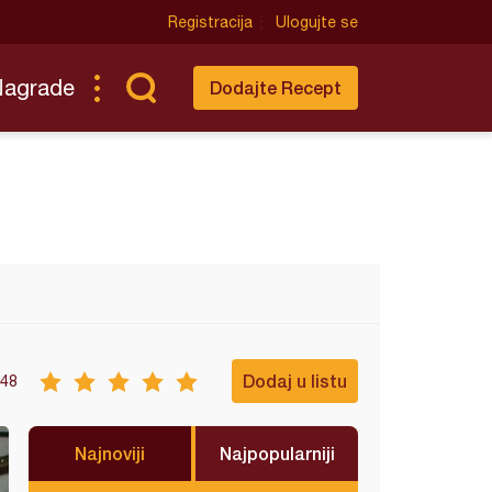
Registracija
Ulogujte se
Nagrade
Dodajte Recept
Dodaj u listu
48
Najnoviji
Najpopularniji