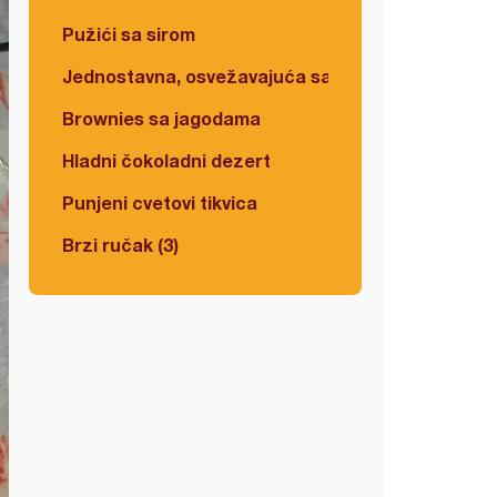
Pužići sa sirom
Jednostavna, osvežavajuća salata
Brownies sa jagodama
Hladni čokoladni dezert
Punjeni cvetovi tikvica
Brzi ručak (3)