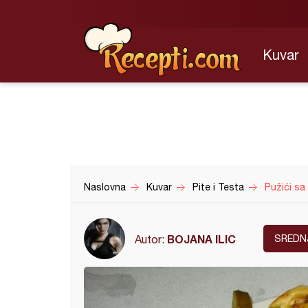
Kuvar
Naslovna
Kuvar
Pite i Testa
Pužići sa
BOJANA ILIC
Autor:
SREDN