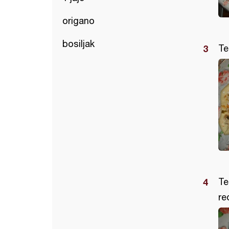
origano
bosiljak
Te
Te
re