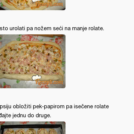
sto urolati pa nožem seći na manje rolate.
psiju obložiti pek-papirom pa isečene rolate
đajte jednu do druge.