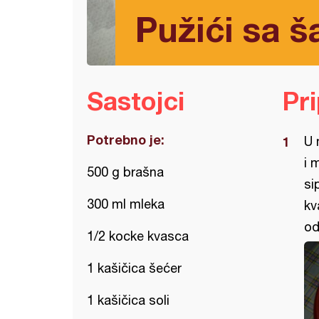
Pužići sa 
Sastojci
Pr
Potrebno je:
U 
i 
500 g brašna
si
300 ml mleka
kv
od
1/2 kocke kvasca
1 kašičica šećer
1 kašičica soli