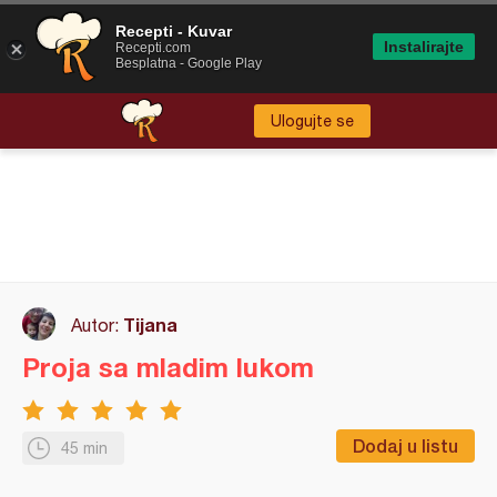
Recepti - Kuvar
Instalirajte
Recepti.com
Besplatna - Google Play
Ulogujte se
Tijana
Autor:
Proja sa mladim lukom
Dodaj u listu
45 min