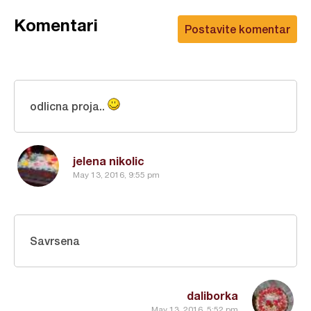
Komentari
Postavite komentar
odlicna proja..
jelena nikolic
May 13, 2016, 9:55 pm
Savrsena
daliborka
May 13, 2016, 5:52 pm