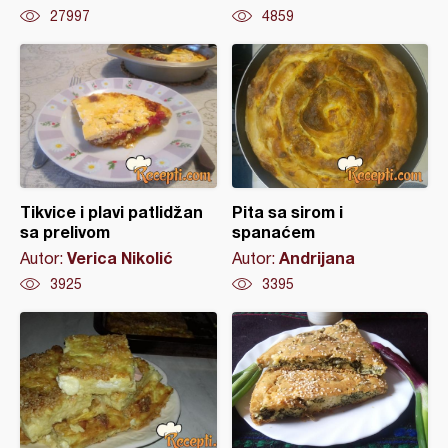
27997
4859
Tikvice i plavi patlidžan
Pita sa sirom i
sa prelivom
spanaćem
Verica Nikolić
Andrijana
Autor:
Autor:
3925
3395