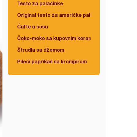
Testo za palačinke
Original testo za američke palačinke
Ćufte u sosu
Čoko-moko sa kupovnim korama
Štrudla sa džemom
Pileći paprikaš sa krompirom