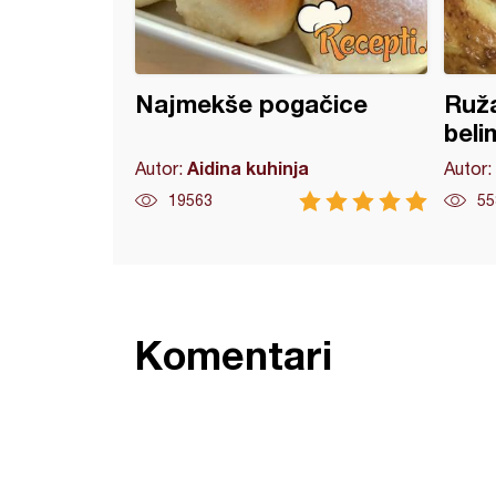
Najmekše pogačice
Ruža
beli
Aidina kuhinja
Autor:
Autor:
19563
55
Komentari