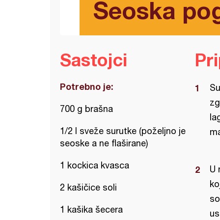
Seoska po
Sastojci
Pr
Potrebno je:
Su
zg
700 g brašna
la
1/2 l sveže surutke (poželjno je
ma
seoske a ne flaširane)
1 kockica kvasca
U 
ko
2 kašičice soli
so
1 kašika šecera
us