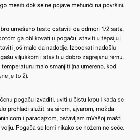
go mesiti dok se ne pojave mehurići na površini.
bro umešeno testo ostaviti da odmori 1/2 sata,
potom ga oblikovati u pogaču, staviti u tepsiju i
taviti još malo da nadodje. Izbockati nadošlu
gašu viljuškom i staviti u dobro zagrejanu rernu,
 temperaturu malo smanjiti (na umereno, kod
ne je to 2).
čenu pogaču izvaditi, uviti u čistu krpu i kada se
lo prohladi služiti sa sirom, ajvarom, možda
aninicom i paradajzom, ostavljam mVašoj mašti
 volju. Pogača se lomi nikako se nožem ne seče.