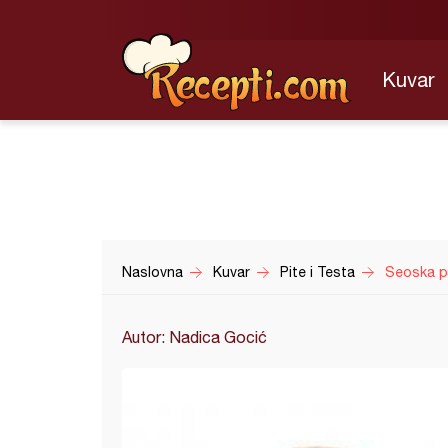
Kuvar
Naslovna
Kuvar
Pite i Testa
Seoska 
Autor: Nadica Gocić