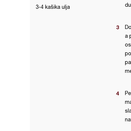
du
3-4 kašika ulja
Do
a 
os
po
pa
me
Pe
ma
sl
na