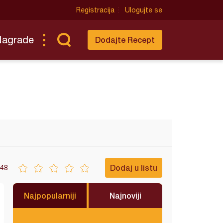
Registracija
Ulogujte se
Nagrade
Dodajte Recept
Dodaj u listu
48
Najpopularniji
Najnoviji