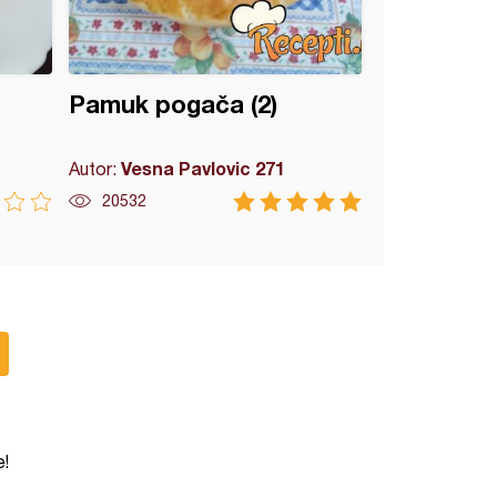
Pamuk pogača (2)
Vesna Pavlovic 271
Autor:
20532
e!