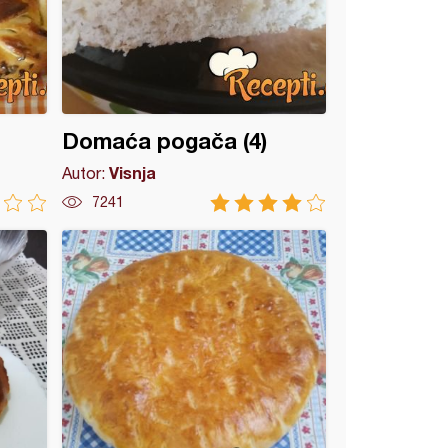
Domaća pogača (4)
Visnja
Autor:
7241