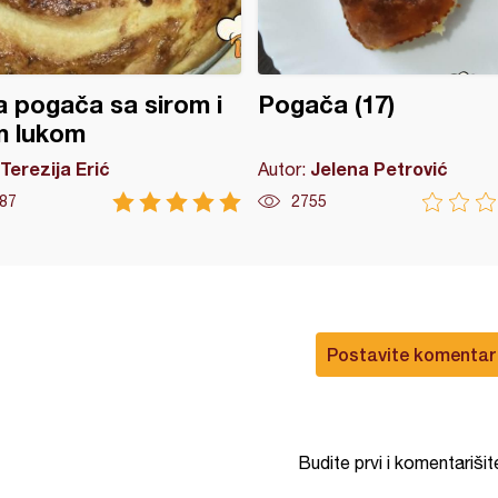
 pogača sa sirom i
Pogača (17)
m lukom
Terezija Erić
Jelena Petrović
Autor:
87
2755
Postavite komentar
Budite prvi i komentarišit