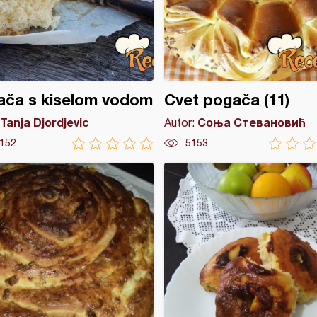
ača s kiselom vodom
Cvet pogača (11)
Tanja Djordjevic
Соња Стевановић
Autor:
152
5153