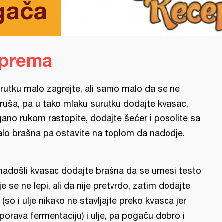
gača
iprema
rutku malo zagrejte, ali samo malo da se ne
ruša, pa u tako mlaku surutku dodajte kvasac,
gano rukom rastopite, dodajte šećer i posolite sa
lo brašna pa ostavite na toplom da nadodje.
nadošli kvasac dodajte brašna da se umesi testo
je se ne lepi, ali da nije pretvrdo, zatim dodajte
 (so i ulje nikako ne stavljajte preko kvasca jer
porava fermentaciju) i ulje, pa pogaču dobro i