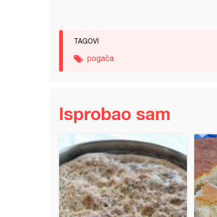
TAGOVI
pogača
Isprobao sam
ća pogača (4)