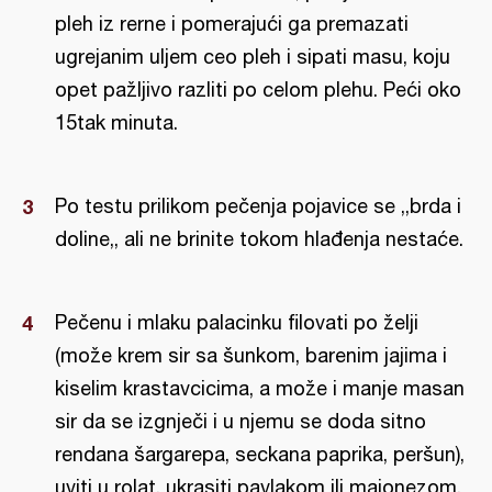
pleh iz rerne i pomerajući ga premazati
ugrejanim uljem ceo pleh i sipati masu, koju
opet pažljivo razliti po celom plehu. Peći oko
15tak minuta.
Po testu prilikom pečenja pojavice se ,,brda i
doline,, ali ne brinite tokom hlađenja nestaće.
Pečenu i mlaku palacinku filovati po želji
(može krem sir sa šunkom, barenim jajima i
kiselim krastavcicima, a može i manje masan
sir da se izgnječi i u njemu se doda sitno
rendana šargarepa, seckana paprika, peršun),
uviti u rolat, ukrasiti pavlakom ili majonezom,