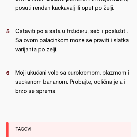
posuti rendan kackavalj ili opet po želji.
Ostaviti pola sata u frižideru, seći i poslužiti.
Sa ovom palacinkom moze se praviti i slatka
varijanta po zelji.
Moji ukućani vole sa eurokremom, plazmom i
seckanom bananom. Probajte, odlična je a i
brzo se sprema.
TAGOVI