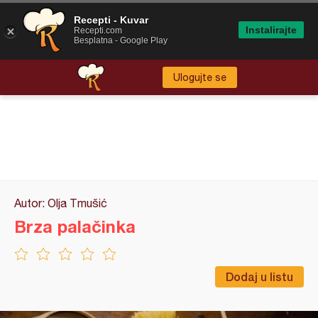
Recepti - Kuvar
Instalirajte
Recepti.com
Besplatna - Google Play
Ulogujte se
Autor: Olja Tmušić
Brza palačinka
Dodaj u listu