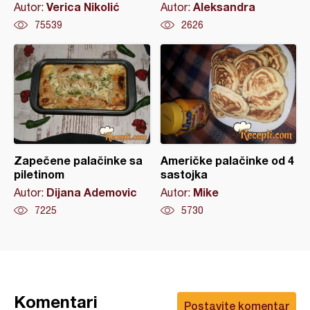
Verica Nikolić
Aleksandra
Autor:
Autor:
75539
2626
Zapečene palačinke sa
Američke palačinke od 4
piletinom
sastojka
Dijana Ademovic
Mike
Autor:
Autor:
7225
5730
Komentari
Postavite komentar