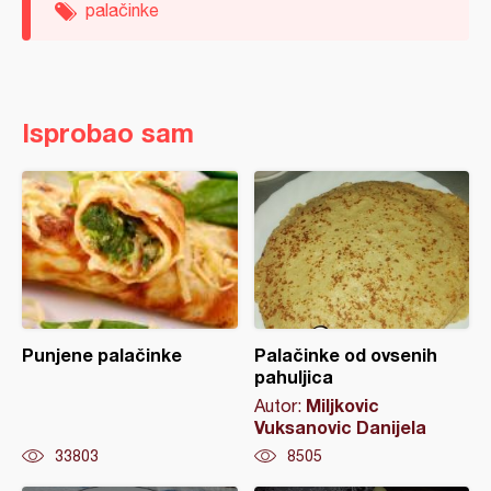
palačinke
Isprobao sam
Punjene palačinke
Palačinke od ovsenih
pahuljica
Miljkovic
Autor:
Vuksanovic Danijela
33803
8505