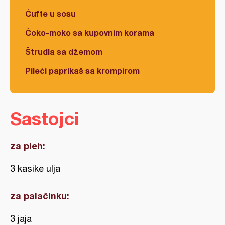
Ćufte u sosu
Čoko-moko sa kupovnim korama
Štrudla sa džemom
Pileći paprikaš sa krompirom
Sastojci
za pleh:
3 kasike ulja
za palačinku:
3 jaja