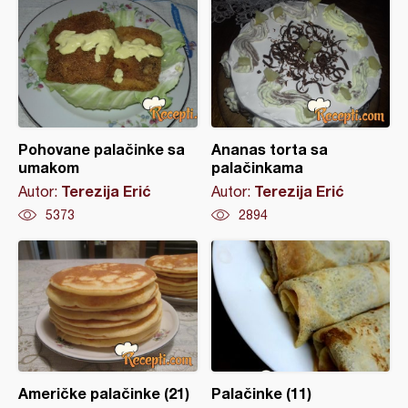
Pohovane palačinke sa
Ananas torta sa
umakom
palačinkama
Terezija Erić
Terezija Erić
Autor:
Autor:
5373
2894
Američke palačinke (21)
Palačinke (11)