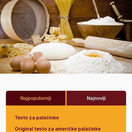
Najpopularniji
Najnoviji
Testo za palačinke
Original testo za američke palačinke