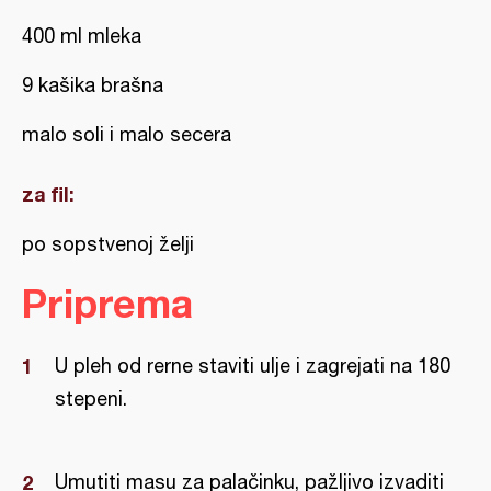
400 ml mleka
9 kašika brašna
malo soli i malo secera
za fil:
po sopstvenoj želji
Priprema
U pleh od rerne staviti ulje i zagrejati na 180
stepeni.
Umutiti masu za palačinku, pažljivo izvaditi