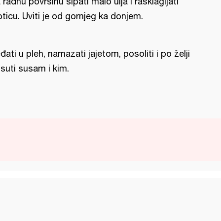
 radnu površinu sipati malo ulja i rasklagijati
pticu. Uviti je od gornjeg ka donjem.
đati u pleh, namazati jajetom, posoliti i po želji
suti susam i kim.