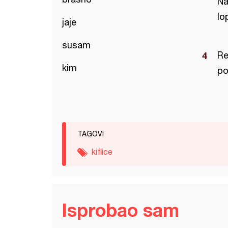
Na
lo
jaje
susam
Re
kim
po
TAGOVI
kiflice
Isprobao sam