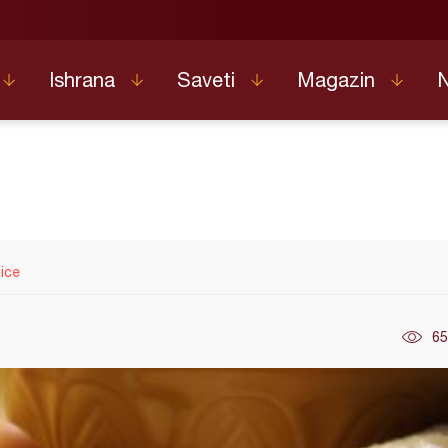
Ishrana
Saveti
Magazin
lice
65