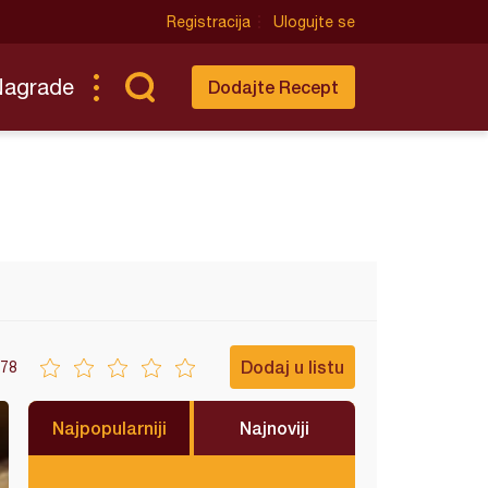
Registracija
Ulogujte se
Nagrade
Dodajte Recept
Dodaj u listu
78
Najpopularniji
Najnoviji