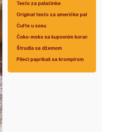
Testo za palačinke
Original testo za američke palačinke
Ćufte u sosu
Čoko-moko sa kupovnim korama
Štrudla sa džemom
Pileći paprikaš sa krompirom