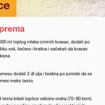
ce
iprema
500 ml toplog mleka izmrviti kvasac, dodati po
šiku soli, šećera i brašna i sačekati da kvasac
kisne.
smesu dodati 2 dl ulja i brašna po potrebi da se
mesi meko testo.
 testa kidati loptice velicine oraha (70~80 kom).