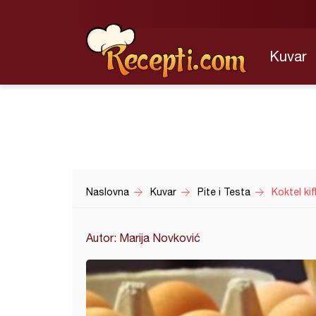
Kuvar
Naslovna
Kuvar
Pite i Testa
Koktel kif
Autor: Marija Novković