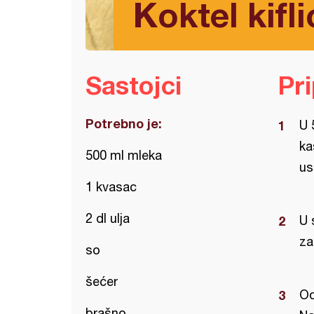
Koktel kifli
Sastojci
Pr
Potrebno je:
U 
ka
500 ml mleka
us
1 kvasac
2 dl ulja
U 
za
so
šećer
Od
brašno