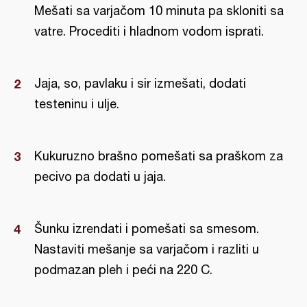
Mešati sa varjačom 10 minuta pa skloniti sa
vatre. Procediti i hladnom vodom isprati.
Jaja, so, pavlaku i sir izmešati, dodati
testeninu i ulje.
Kukuruzno brašno pomešati sa praškom za
pecivo pa dodati u jaja.
Šunku izrendati i pomešati sa smesom.
Nastaviti mešanje sa varjačom i razliti u
podmazan pleh i peći na 220 C.