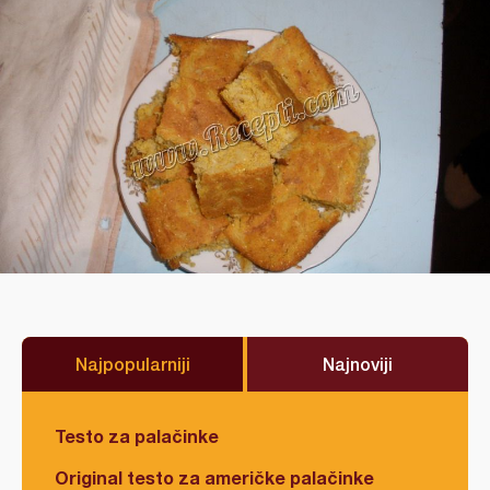
Najpopularniji
Najnoviji
Testo za palačinke
Original testo za američke palačinke