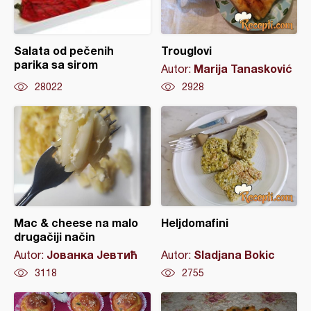
Salata od pečenih
Trouglovi
parika sa sirom
Marija Tanasković
Autor:
28022
2928
Mac & cheese na malo
Heljdomafini
drugačiji način
Јованка Јевтић
Sladjana Bokic
Autor:
Autor:
3118
2755