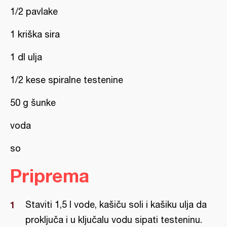
1/2 pavlake
1 kriška sira
1 dl ulja
1/2 kese spiralne testenine
50 g šunke
voda
so
Priprema
Staviti 1,5 l vode, kašiču soli i kašiku ulja da
proključa i u ključalu vodu sipati testeninu.