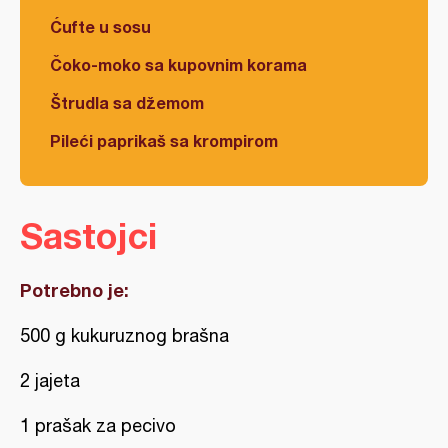
Ćufte u sosu
Čoko-moko sa kupovnim korama
Štrudla sa džemom
Pileći paprikaš sa krompirom
Sastojci
Potrebno je:
500 g kukuruznog brašna
2 jajeta
1 prašak za pecivo