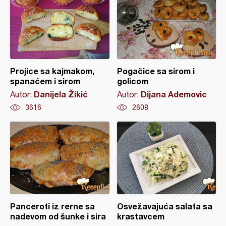
Projice sa kajmakom,
Pogačice sa sirom i
spanaćem i sirom
golicom
Danijela Žikić
Dijana Ademovic
Autor:
Autor:
3616
2608
Panceroti iz rerne sa
Osvežavajuća salata sa
nadevom od šunke i sira
krastavcem