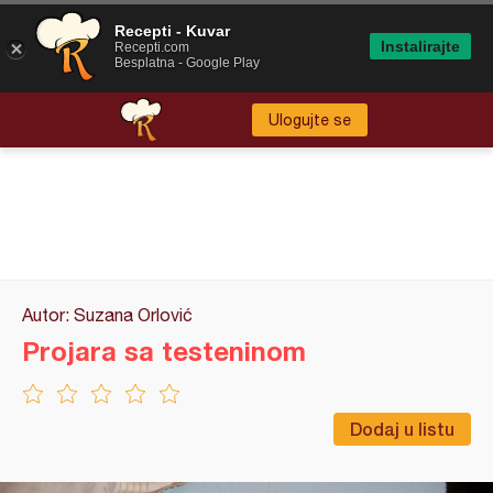
Recepti - Kuvar
Instalirajte
Recepti.com
Besplatna - Google Play
Ulogujte se
Autor: Suzana Orlović
Projara sa testeninom
Dodaj u listu