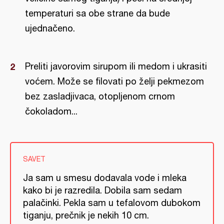
temperaturi sa obe strane da bude
ujednačeno.
Preliti javorovim sirupom ili medom i ukrasiti
voćem. Može se filovati po želji pekmezom
bez zasladjivaca, otopljenom crnom
čokoladom...
SAVET
Ja sam u smesu dodavala vode i mleka
kako bi je razredila. Dobila sam sedam
palačinki. Pekla sam u tefalovom dubokom
tiganju, prečnik je nekih 10 cm.