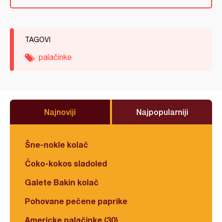
TAGOVI
palačinke
Najnoviji
Najpopularniji
Šne-nokle kolač
Čoko-kokos sladoled
Galete Bakin kolač
Pohovane pečene paprike
Americke palačinke (30)