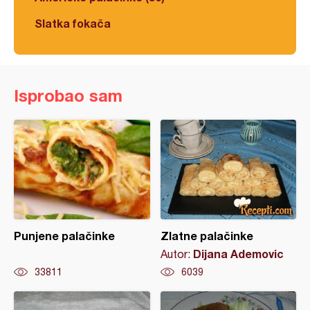
Slatka fokača
Isprobao sam
Punjene palačinke
Zlatne palačinke
Dijana Ademovic
Autor:
33811
6039