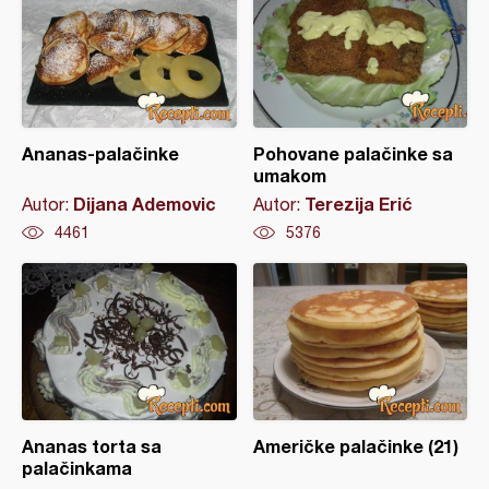
Ananas-palačinke
Pohovane palačinke sa
umakom
Dijana Ademovic
Terezija Erić
Autor:
Autor:
4461
5376
Ananas torta sa
Američke palačinke (21)
palačinkama