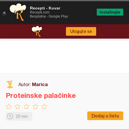
Recepti - Kuvar
Instalirajte
Recepti.com
Besplatna - Google Play
Ulogujte se
Marica
Autor:
Proteinske palačinke
Dodaj u listu
20 min