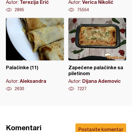
Terezija Erić
Verica Nikolić
Autor:
Autor:
2895
75554
Palačinke (11)
Zapečene palačinke sa
piletinom
Aleksandra
Dijana Ademovic
Autor:
Autor:
2630
7227
Komentari
Postavite komentar