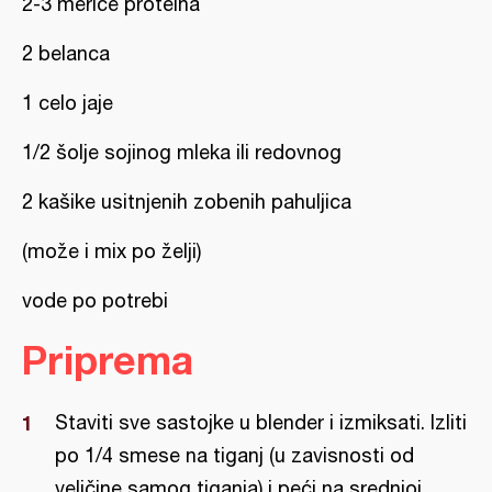
2-3 merice proteina
2 belanca
1 celo jaje
1/2 šolje sojinog mleka ili redovnog
2 kašike usitnjenih zobenih pahuljica
(može i mix po želji)
vode po potrebi
Priprema
Staviti sve sastojke u blender i izmiksati. Izliti
po 1/4 smese na tiganj (u zavisnosti od
veličine samog tiganja) i peći na srednjoj