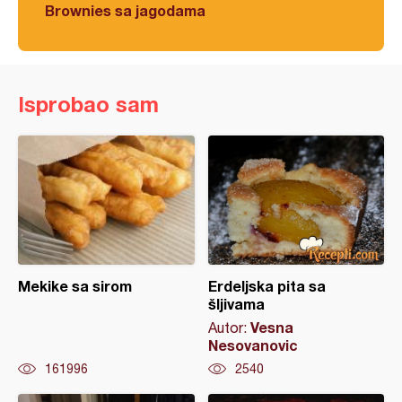
Brownies sa jagodama
Isprobao sam
Mekike sa sirom
Erdeljska pita sa
šljivama
Vesna
Autor:
Nesovanovic
161996
2540