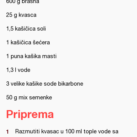
600 g brašna
25 g kvasca
1,5 kašičica soli
1 kašičica šećera
1 puna kašika masti
1,3 l vode
3 velike kašike sode bikarbone
50 g mix semenke
Priprema
Razmutiti kvasac u 100 ml tople vode sa