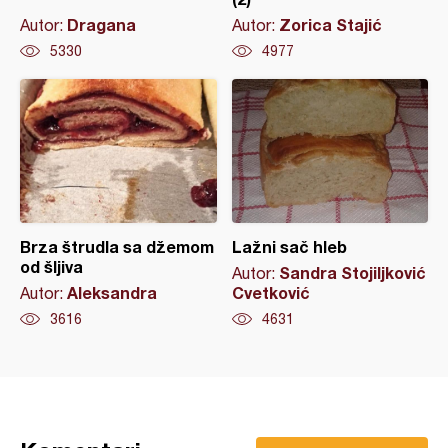
Dragana
Zorica Stajić
Autor:
Autor:
5330
4977
Brza štrudla sa džemom
Lažni sač hleb
od šljiva
Sandra Stojiljković
Autor:
Aleksandra
Cvetković
Autor:
3616
4631