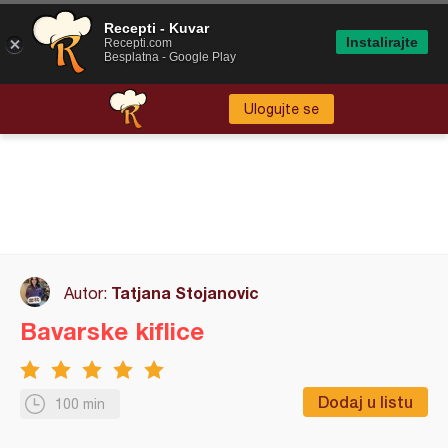
Recepti - Kuvar
Instalirajte
Recepti.com
Besplatna - Google Play
Ulogujte se
Tatjana Stojanovic
Autor:
Bavarske kiflice
Dodaj u listu
100 min