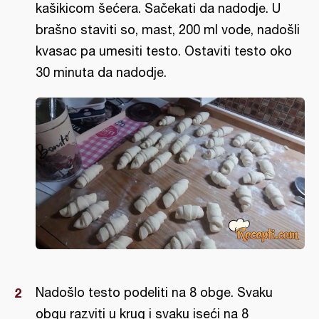
kašikicom šećera. Sačekati da nadodje. U
brašno staviti so, mast, 200 ml vode, nadošli
kvasac pa umesiti testo. Ostaviti testo oko
30 minuta da nadodje.
Nadošlo testo podeliti na 8 obge. Svaku
obgu razviti u krug i svaku iseći na 8