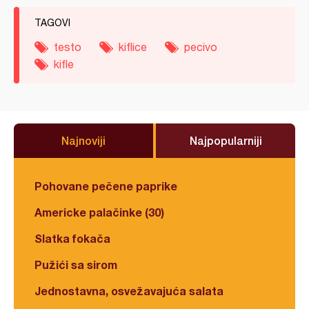
TAGOVI
testo
kiflice
pecivo
kifle
Najnoviji
Najpopularniji
Pohovane pečene paprike
Americke palačinke (30)
Slatka fokača
Pužići sa sirom
Jednostavna, osvežavajuća salata