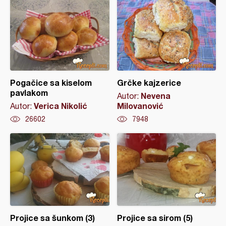
Pogačice sa kiselom
Grčke kajzerice
pavlakom
Nevena
Autor:
Verica Nikolić
Milovanović
Autor:
26602
7948
Projice sa šunkom (3)
Projice sa sirom (5)