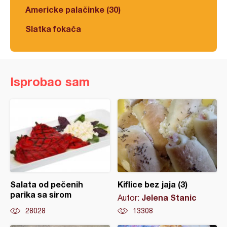
Americke palačinke (30)
Slatka fokača
Isprobao sam
Salata od pečenih
Kiflice bez jaja (3)
parika sa sirom
Jelena Stanic
Autor:
28028
13308