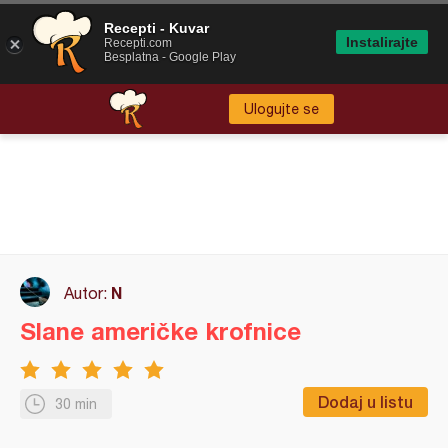
Recepti - Kuvar
Instalirajte
Recepti.com
Besplatna - Google Play
Ulogujte se
N
Autor:
Slane američke krofnice
Dodaj u listu
30 min