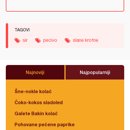
TAGOVI
sir
pecivo
slane krofne
Najnoviji
Najpopularniji
Šne-nokle kolač
Čoko-kokos sladoled
Galete Bakin kolač
Pohovane pečene paprike