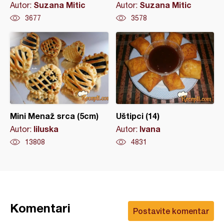
Suzana Mitic
Suzana Mitic
Autor:
Autor:
3677
3578
Mini Menaž srca (5cm)
Uštipci (14)
liluska
Ivana
Autor:
Autor:
13808
4831
Komentari
Postavite komentar