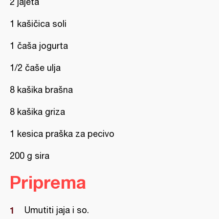
2 jajeta
1 kašičica soli
1 čaša jogurta
1/2 čaše ulja
8 kašika brašna
8 kašika griza
1 kesica praška za pecivo
200 g sira
Priprema
Umutiti jaja i so.