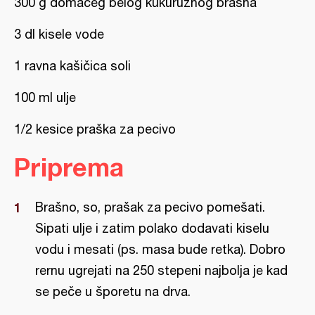
300 g domaćeg belog kukuruznog brašna
3 dl kisele vode
1 ravna kašičica soli
100 ml ulje
1/2 kesice praška za pecivo
Priprema
Brašno, so, prašak za pecivo pomešati.
Sipati ulje i zatim polako dodavati kiselu
vodu i mesati (ps. masa bude retka). Dobro
rernu ugrejati na 250 stepeni najbolja je kad
se peče u šporetu na drva.