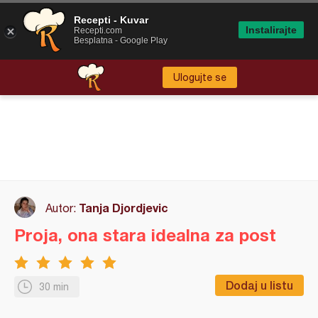
Recepti - Kuvar
Instalirajte
Recepti.com
Besplatna - Google Play
Ulogujte se
Tanja Djordjevic
Autor:
Proja, ona stara idealna za post
Dodaj u listu
30 min