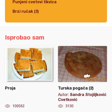
Punjeni cvetovi tikvica
Brzi ručak (3)
Isprobao sam
Proja
Turska pogača (2)
Sandra Stojiljković
Autor:
Cvetković
100562
3130