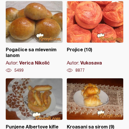
Pogačice sa mlevenim
Projice (10)
lanom
Verica Nikolić
Vukosava
Autor:
Autor:
5499
8877
Punjene Albertove kifle
Kroasani sa sirom (9)