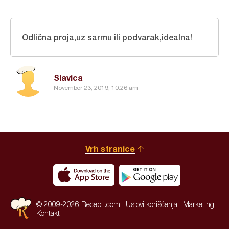
Odlična proja,uz sarmu ili podvarak,idealna!
Slavica
November 23, 2019, 10:26 am
Vrh stranice
© 2009-2026 Recepti.com |
Uslovi korišćenja
|
Marketing
|
Kontakt