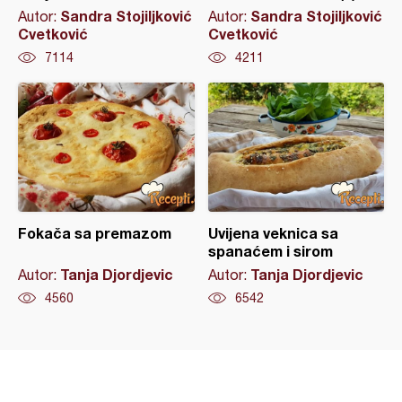
Sandra Stojiljković
Sandra Stojiljković
Autor:
Autor:
Cvetković
Cvetković
7114
4211
Fokača sa premazom
Uvijena veknica sa
spanaćem i sirom
Tanja Djordjevic
Tanja Djordjevic
Autor:
Autor:
4560
6542