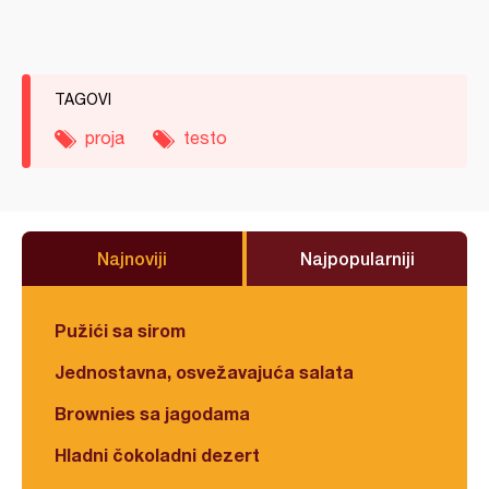
TAGOVI
proja
testo
Najnoviji
Najpopularniji
Pužići sa sirom
Jednostavna, osvežavajuća salata
Brownies sa jagodama
Hladni čokoladni dezert