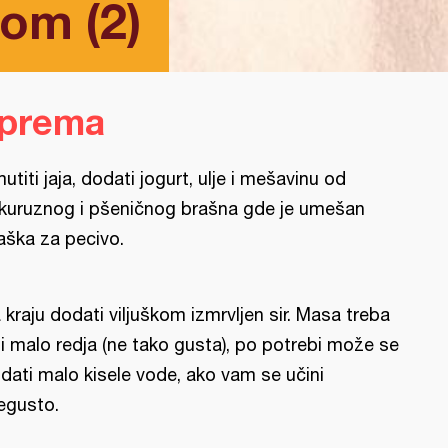
rom (2)
iprema
utiti jaja, dodati jogurt, ulje i mešavinu od
kuruznog i pšeničnog brašna gde je umešan
aška za pecivo.
 kraju dodati viljuškom izmrvljen sir. Masa treba
ti malo redja (ne tako gusta), po potrebi može se
dati malo kisele vode, ako vam se učini
egusto.