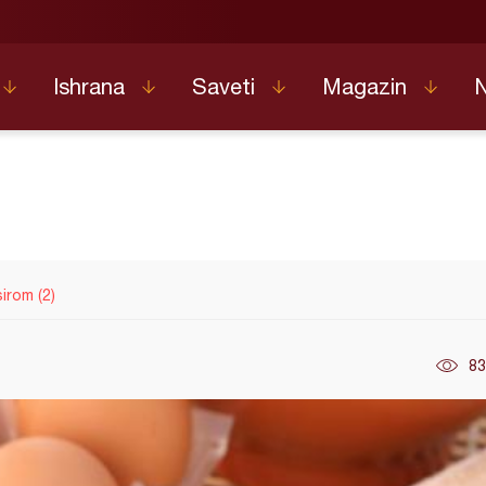
Ishrana
Saveti
Magazin
sirom (2)
83