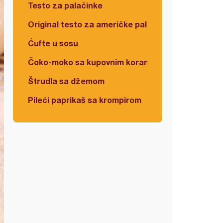
Testo za palačinke
Original testo za američke palačinke
Ćufte u sosu
Čoko-moko sa kupovnim korama
Štrudla sa džemom
Pileći paprikaš sa krompirom