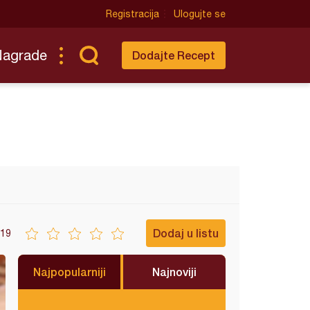
Registracija
Ulogujte se
Nagrade
Dodajte Recept
Dodaj u listu
19
Najpopularniji
Najnoviji