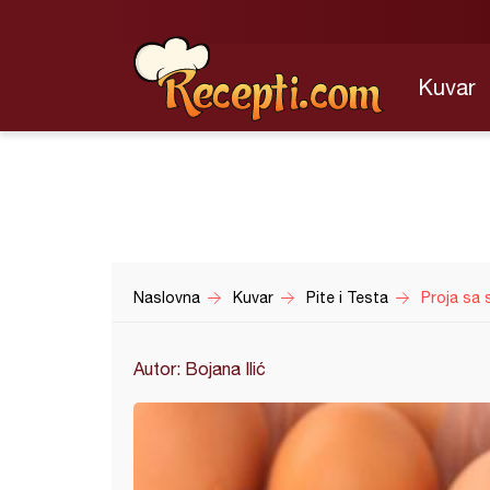
Kuvar
Naslovna
Kuvar
Pite i Testa
Proja sa 
Autor: Bojana Ilić