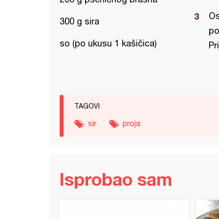
Os
300 g sira
po
so (po ukusu 1 kašičica)
Pr
TAGOVI
sir
proja
Isprobao sam
sa blitvom (4)