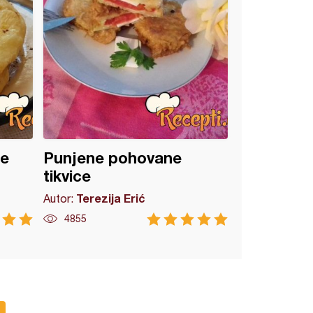
ce
Punjene pohovane
tikvice
Terezija Erić
Autor:
4855