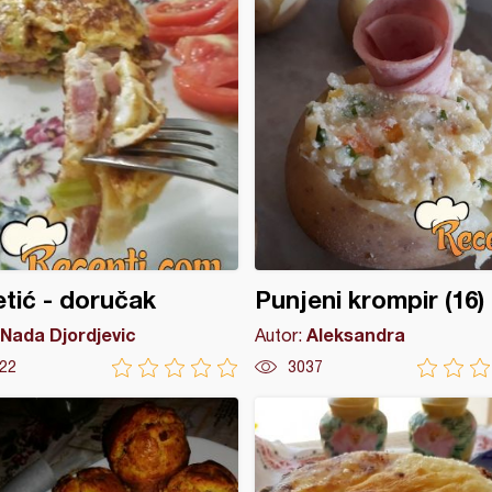
tić - doručak
Punjeni krompir (16)
Nada Djordjevic
Aleksandra
Autor:
22
3037