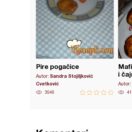
Pire pogačice
Mafi
i ča
Sandra Stojiljković
Autor:
Cvetković
Autor:
3540
41