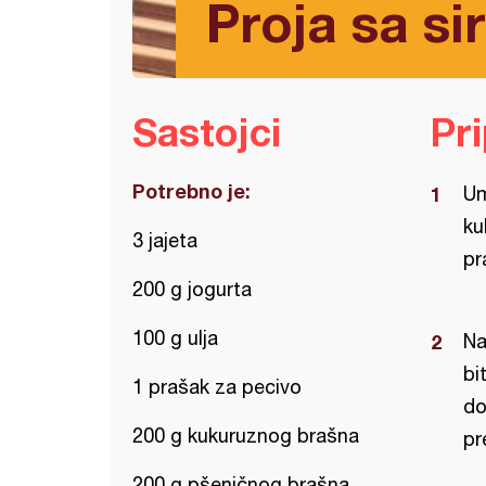
Proja sa si
Sastojci
Pr
Potrebno je:
Um
ku
3 jajeta
pr
200 g jogurta
100 g ulja
Na
bi
1 prašak za pecivo
do
200 g kukuruznog brašna
pr
200 g pšeničnog brašna