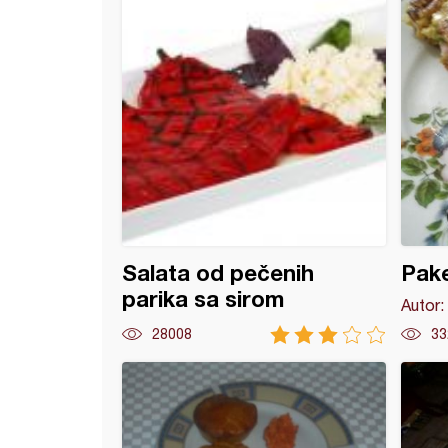
Salata od pečenih
Pake
parika sa sirom
Autor:
28008
33
ne pohovane tikvice