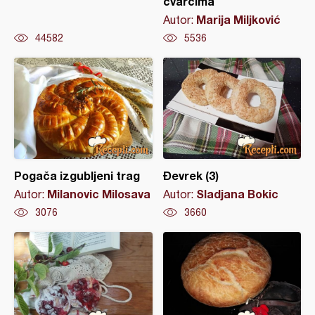
čvarcima
Marija Miljković
Autor:
44582
5536
Pogača izgubljeni trag
Đevrek (3)
Milanovic Milosava
Sladjana Bokic
Autor:
Autor:
3076
3660