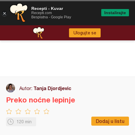
Recepti - Kuvar
Instalirajte
Recepti.com
Besplatna - Google Play
Ulogujte se
Tanja Djordjevic
Autor:
Preko noćne lepinje
Dodaj u listu
120 min