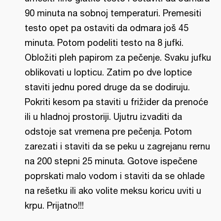
90 minuta na sobnoj temperaturi. Premesiti
testo opet pa ostaviti da odmara još 45
minuta. Potom podeliti testo na 8 jufki.
Obložiti pleh papirom za pečenje. Svaku jufku
oblikovati u lopticu. Zatim po dve loptice
staviti jednu pored druge da se dodiruju.
Pokriti kesom pa staviti u frižider da prenoće
ili u hladnoj prostoriji. Ujutru izvaditi da
odstoje sat vremena pre pečenja. Potom
zarezati i staviti da se peku u zagrejanu rernu
na 200 stepni 25 minuta. Gotove ispečene
poprskati malo vodom i staviti da se ohlade
na rešetku ili ako volite meksu koricu uviti u
krpu. Prijatno!!!