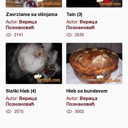
Zavrzlame sa višnjama
Tain (3)
Верица
Верица
Autor:
Autor:
Познановић
Познановић
2141
2535
Slatki hleb (4)
Hleb sa bundevom
Верица
Верица
Autor:
Autor:
Познановић
Познановић
2070
3002