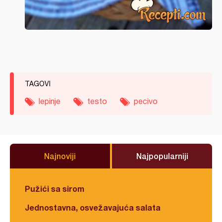
TAGOVI
lepinje
testo
pecivo
Najnoviji
Najpopularniji
Pužići sa sirom
Jednostavna, osvežavajuća salata