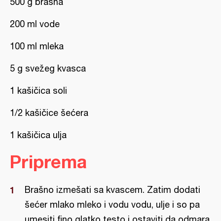
500 g brašna
200 ml vode
100 ml mleka
5 g svežeg kvasca
1 kašičica soli
1/2 kašičice šećera
1 kašičica ulja
Priprema
Brašno izmešati sa kvascem. Zatim dodati
šećer mlako mleko i vodu vodu, ulje i so pa
umesiti fino glatko testo i ostaviti da odmara