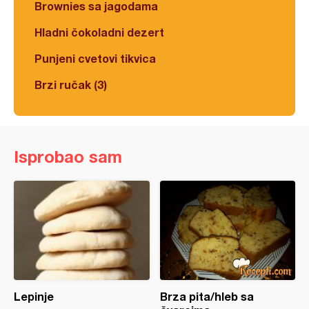
Brownies sa jagodama
Hladni čokoladni dezert
Punjeni cvetovi tikvica
Brzi ručak (3)
Isprobao sam
Lepinje
Brza pita/hleb sa