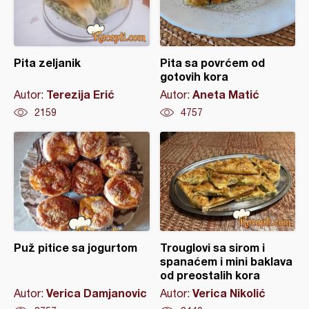
Pita zeljanik
Pita sa povrćem od
gotovih kora
Terezija Erić
Aneta Matić
Autor:
Autor:
2159
4757
Puž pitice sa jogurtom
Trouglovi sa sirom i
spanaćem i mini baklava
od preostalih kora
Verica Damjanovic
Verica Nikolić
Autor:
Autor: