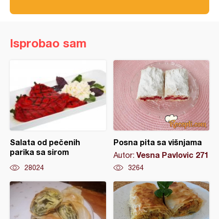
Isprobao sam
Salata od pečenih
Posna pita sa višnjama
parika sa sirom
Vesna Pavlovic 271
Autor:
28024
3264