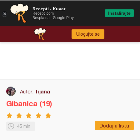
Recepti - Kuvar
Instalirajte
Recepti.com
Besplatna - Google Play
Ulogujte se
Tijana
Autor:
Gibanica (19)
Dodaj u listu
45 min