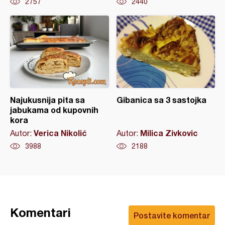
2757
2440
Najukusnija pita sa
Gibanica sa 3 sastojka
jabukama od kupovnih
kora
Verica Nikolić
Milica Zivkovic
Autor:
Autor:
3988
2188
Komentari
Postavite komentar