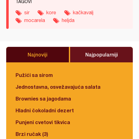
TAGOVI
sir
kore
kačkavalj
mocarela
heljda
Najnoviji
Najpopularniji
Pužići sa sirom
Jednostavna, osvežavajuća salata
Brownies sa jagodama
Hladni čokoladni dezert
Punjeni cvetovi tikvica
Brzi ručak (3)