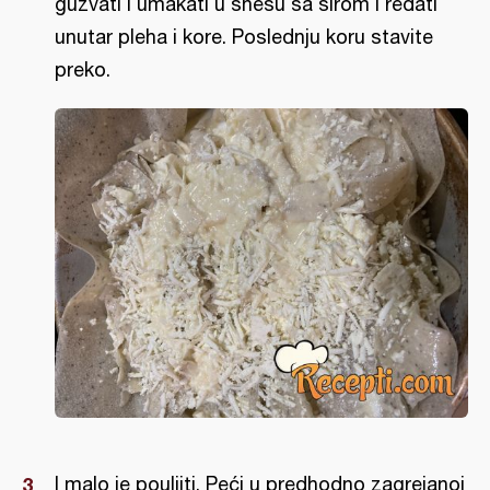
gužvati i umakati u snesu sa sirom i ređati
unutar pleha i kore. Poslednju koru stavite
preko.
I malo je pouljiti. Peći u predhodno zagrejanoj