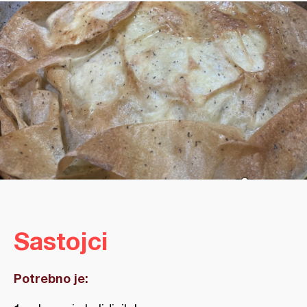
Sastojci
Potrebno je: