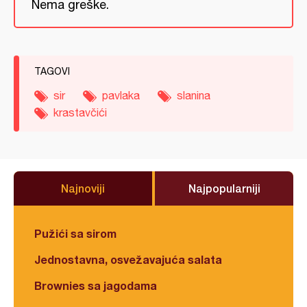
Nema greške.
TAGOVI
sir
pavlaka
slanina
krastavčići
Najnoviji
Najpopularniji
Pužići sa sirom
Jednostavna, osvežavajuća salata
Brownies sa jagodama