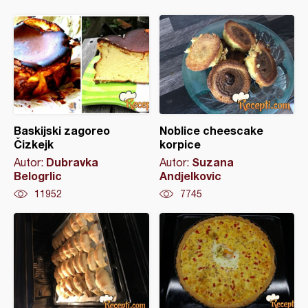
Baskijski zagoreo
Noblice cheescake
Čizkejk
korpice
Dubravka
Suzana
Autor:
Autor:
Belogrlic
Andjelkovic
11952
7745