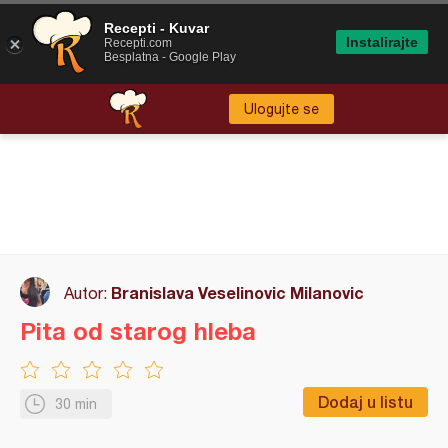
Recepti - Kuvar
Instalirajte
Recepti.com
Besplatna - Google Play
Ulogujte se
Branislava Veselinovic Milanovic
Autor:
Pita od starog hleba
Dodaj u listu
30 min