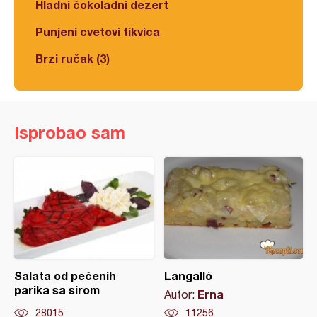
Hladni čokoladni dezert
Punjeni cvetovi tikvica
Brzi ručak (3)
Isprobao sam
Salata od pečenih
Langalló
parika sa sirom
Erna
Autor:
28015
11256