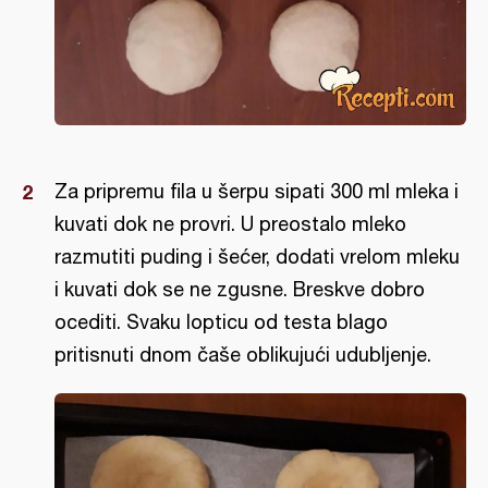
Za pripremu fila u šerpu sipati 300 ml mleka i
kuvati dok ne provri. U preostalo mleko
razmutiti puding i šećer, dodati vrelom mleku
i kuvati dok se ne zgusne. Breskve dobro
ocediti. Svaku lopticu od testa blago
pritisnuti dnom čaše oblikujući udubljenje.