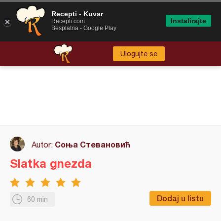
Recepti - Kuvar
Instalirajte
Recepti.com
Besplatna - Google Play
Ulogujte se
Соња Стевановић
Autor:
Slatka gnezda
Dodaj u listu
60 min