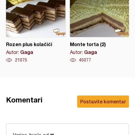
Rozen plus kolačići
Monte torta (2)
Gaga
Gaga
Autor:
Autor:
21075
45077
Komentari
Postavite komentar
Verice, hvala od ❤