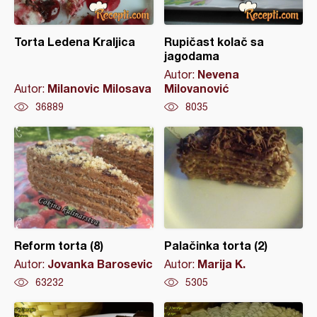
Torta Ledena Kraljica
Rupičast kolač sa
jagodama
Nevena
Autor:
Milanovic Milosava
Milovanović
Autor:
36889
8035
Reform torta (8)
Palačinka torta (2)
Jovanka Barosevic
Marija K.
Autor:
Autor:
63232
5305