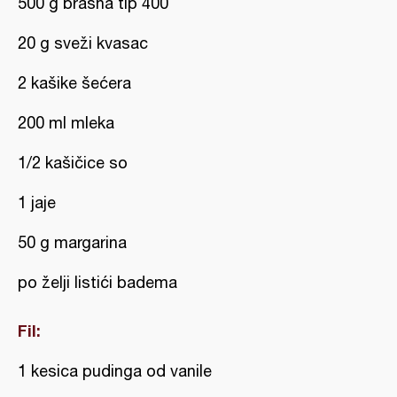
500 g brašna tip 400
20 g sveži kvasac
2 kašike šećera
200 ml mleka
1/2 kašičice so
1 jaje
50 g margarina
po želji listići badema
Fil:
1 kesica pudinga od vanile