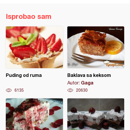
Isprobao sam
Puding od ruma
Baklava sa keksom
Gaga
Autor:
6135
20630