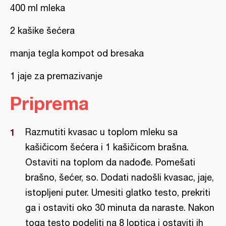
400 ml mleka
2 kašike šećera
manja tegla kompot od bresaka
1 jaje za premazivanje
Priprema
Razmutiti kvasac u toplom mleku sa
kašičicom šećera i 1 kašičicom brašna.
Ostaviti na toplom da nadođe. Pomešati
brašno, šećer, so. Dodati nadošli kvasac, jaje,
istopljeni puter. Umesiti glatko testo, prekriti
ga i ostaviti oko 30 minuta da naraste. Nakon
toga testo podeliti na 8 loptica i ostaviti ih