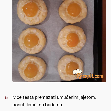
Ivice testa premazati umućenim jajetom,
posuti listićima badema.