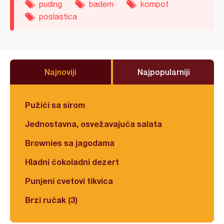
puding
badem
kompot
poslastica
Najnoviji
Najpopularniji
Pužići sa sirom
Jednostavna, osvežavajuća salata
Brownies sa jagodama
Hladni čokoladni dezert
Punjeni cvetovi tikvica
Brzi ručak (3)