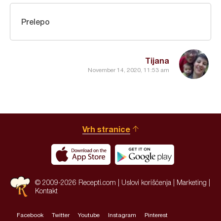
Prelepo
Tijana
November 14, 2020, 11:53 am
Vrh stranice
© 2009-2026 Recepti.com |
Uslovi korišćenja
|
Marketing
|
Kontakt
Facebook
Twitter
Youtube
Instagram
Pinterest