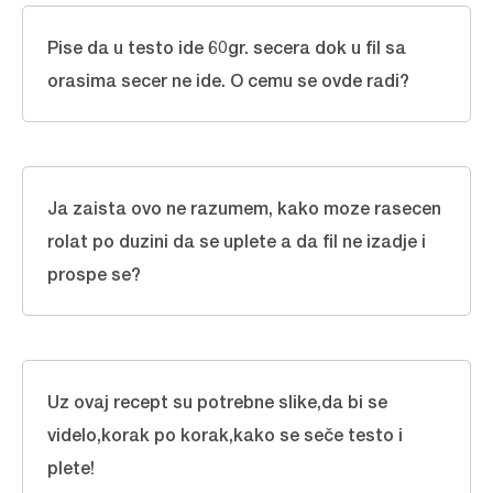
Pise da u testo ide 60gr. secera dok u fil sa
orasima secer ne ide. O cemu se ovde radi?
Ja zaista ovo ne razumem, kako moze rasecen
rolat po duzini da se uplete a da fil ne izadje i
prospe se?
Uz ovaj recept su potrebne slike,da bi se
videlo,korak po korak,kako se seče testo i
plete!