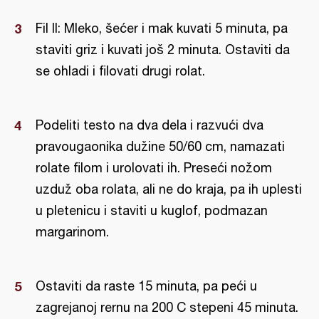
Fil II: Mleko, šećer i mak kuvati 5 minuta, pa
staviti griz i kuvati još 2 minuta. Ostaviti da
se ohladi i filovati drugi rolat.
Podeliti testo na dva dela i razvući dva
pravougaonika dužine 50/60 cm, namazati
rolate filom i urolovati ih. Preseći nožom
uzduž oba rolata, ali ne do kraja, pa ih uplesti
u pletenicu i staviti u kuglof, podmazan
margarinom.
Ostaviti da raste 15 minuta, pa peći u
zagrejanoj rernu na 200 C stepeni 45 minuta.