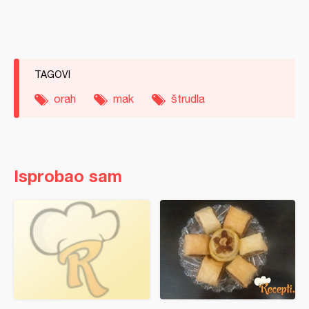
TAGOVI
orah
mak
štrudla
Isprobao sam