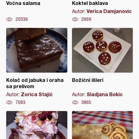
Voćna salama
Koktel baklava
Verica Damjanovic
Autor:
20336
2669
Kolač od jabuka i oraha
Božićni išleri
sa prelivom
Zorica Stajić
Sladjana Bokic
Autor:
Autor:
7083
3865