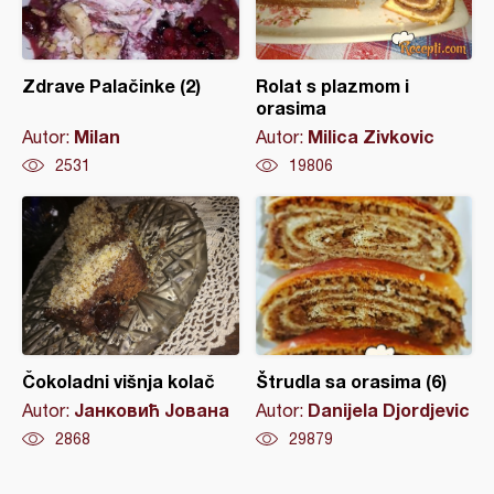
Zdrave Palačinke (2)
Rolat s plazmom i
orasima
Milan
Milica Zivkovic
Autor:
Autor:
2531
19806
Čokoladni višnja kolač
Štrudla sa orasima (6)
Јанковић Јована
Danijela Djordjevic
Autor:
Autor:
2868
29879