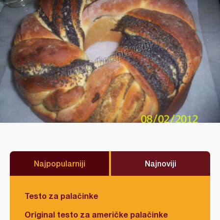
Najpopularniji
Najnoviji
Testo za palačinke
Original testo za američke palačinke