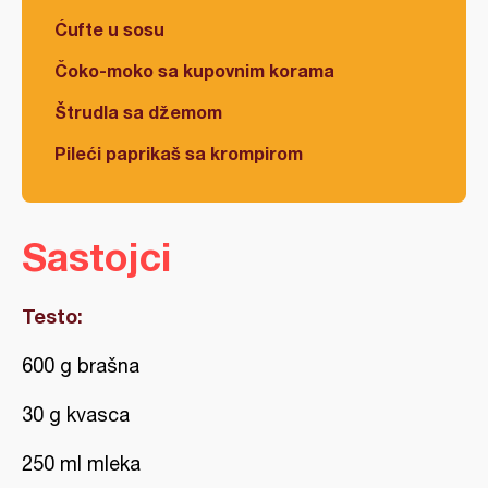
Ćufte u sosu
Čoko-moko sa kupovnim korama
Štrudla sa džemom
Pileći paprikaš sa krompirom
Sastojci
Testo:
600 g brašna
30 g kvasca
250 ml mleka