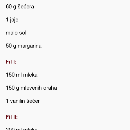
60 g šećera
1 jaje
malo soli
50 g margarina
Fil I:
150 ml mleka
150 g mlevenih oraha
1 vanilin šećer
Fil II:
200 ml mleka