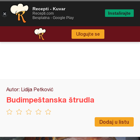
Recepti - Kuvar
Instalirajte
Recepti.com
Besplatna - Google Play
Ulogujte se
Autor: Lidija Petković
Budimpeštanska štrudla
Dodaj u listu