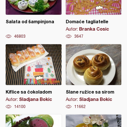
Salata od šampinjona
Domaće tagliatelle
Branka Cosic
Autor:
46803
3647
Kiflice sa čokoladom
Slane ružice sa sirom
Sladjana Bokic
Sladjana Bokic
Autor:
Autor:
14100
11662