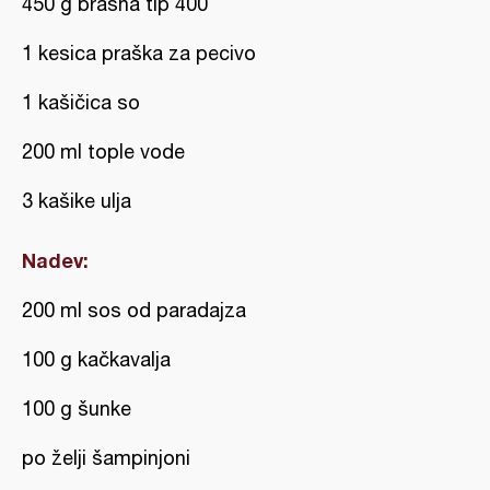
450 g brašna tip 400
1 kesica praška za pecivo
1 kašičica so
200 ml tople vode
3 kašike ulja
Nadev:
200 ml sos od paradajza
100 g kačkavalja
100 g šunke
po želji šampinjoni