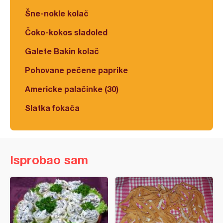
Šne-nokle kolač
Čoko-kokos sladoled
Galete Bakin kolač
Pohovane pečene paprike
Americke palačinke (30)
Slatka fokača
Isprobao sam