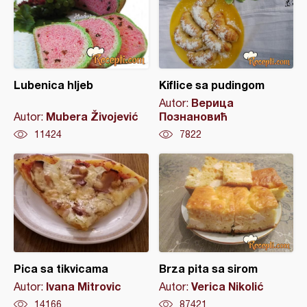
Lubenica hljeb
Kiflice sa pudingom
Верица
Autor:
Mubera Živojević
Познановић
Autor:
11424
7822
Pica sa tikvicama
Brza pita sa sirom
Ivana Mitrovic
Verica Nikolić
Autor:
Autor:
14166
87421