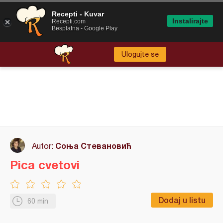
Recepti - Kuvar
Instalirajte
Recepti.com
Besplatna - Google Play
Ulogujte se
Соња Стевановић
Autor:
Pica cvetovi
Dodaj u listu
60 min