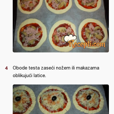
Obode testa zaseći nožem ili makazama
oblikujući latice.