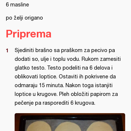
6 masline
po želji origano
Priprema
Sjediniti brašno sa praškom za pecivo pa
dodati so, ulje i toplu vodu. Rukom zamesiti
glatko testo. Testo podeliti na 6 delova i
oblikovati loptice. Ostaviti ih pokrivene da
odmaraju 15 minuta. Nakon toga istanjiti
loptice u krugove. Pleh obložiti papirom za
pečenje pa rasporediti 6 krugova.