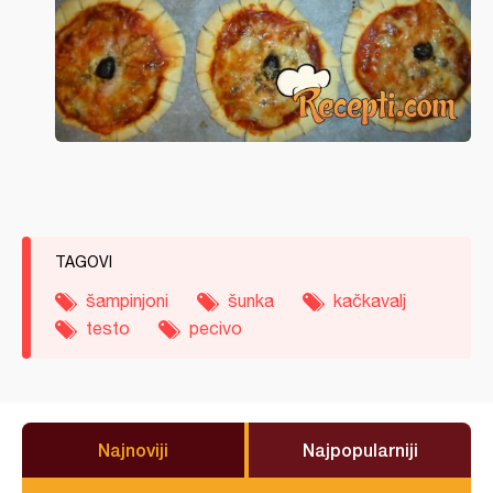
TAGOVI
šampinjoni
šunka
kačkavalj
testo
pecivo
Najnoviji
Najpopularniji