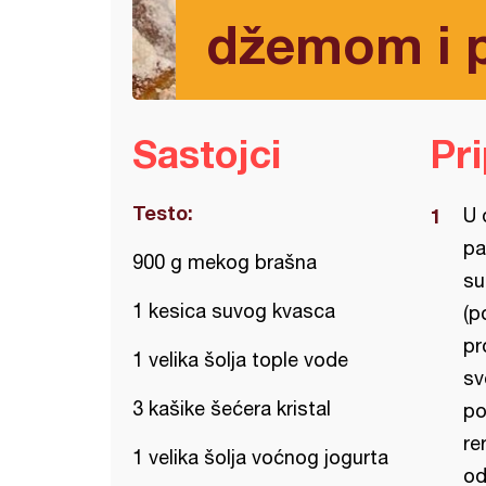
džemom i 
Sastojci
Pr
Testo:
U 
pa
900 g mekog brašna
su
1 kesica suvog kvasca
(p
pr
1 velika šolja tople vode
sv
3 kašike šećera kristal
po
re
1 velika šolja voćnog jogurta
od