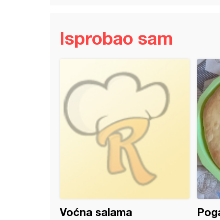
Isprobao sam
pogačice iz tiganja
Voćna salama
Poga