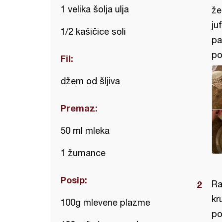
1 velika šolja ulja
že
ju
1/2 kašičice soli
pa
po
Fil:
džem od šljiva
Premaz:
50 ml mleka
1 žumance
Posip:
Ra
kr
100g mlevene plazme
po