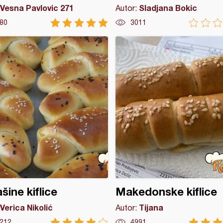
Vesna Pavlovic 271
Sladjana Bokic
Autor:
80
3011
šine kiflice
Makedonske kiflice
Verica Nikolić
Tijana
Autor:
212
4991