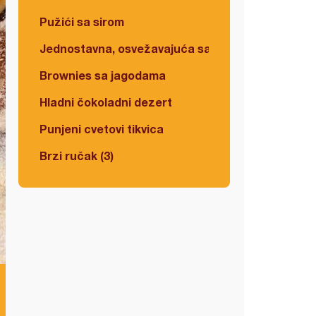
Pužići sa sirom
Jednostavna, osvežavajuća salata
Brownies sa jagodama
Hladni čokoladni dezert
Punjeni cvetovi tikvica
Brzi ručak (3)