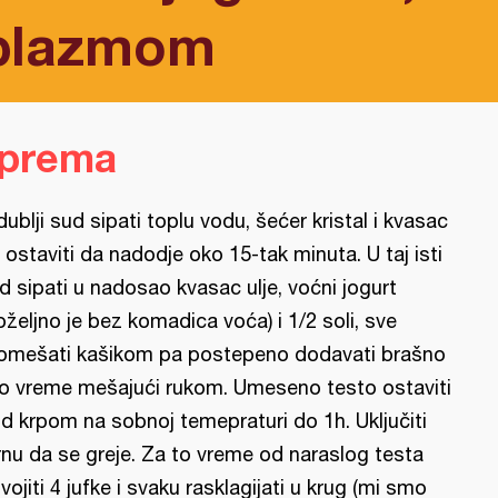
plazmom
iprema
dublji sud sipati toplu vodu, šećer kristal i kvasac
 ostaviti da nadodje oko 15-tak minuta. U taj isti
d sipati u nadosao kvasac ulje, voćni jogurt
oželjno je bez komadica voća) i 1/2 soli, sve
omešati kašikom pa postepeno dodavati brašno
o vreme mešajući rukom. Umeseno testo ostaviti
d krpom na sobnoj temepraturi do 1h. Uključiti
rnu da se greje. Za to vreme od naraslog testa
vojiti 4 jufke i svaku rasklagijati u krug (mi smo