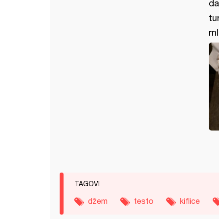
da
tu
ml
TAGOVI
džem
testo
kiflice