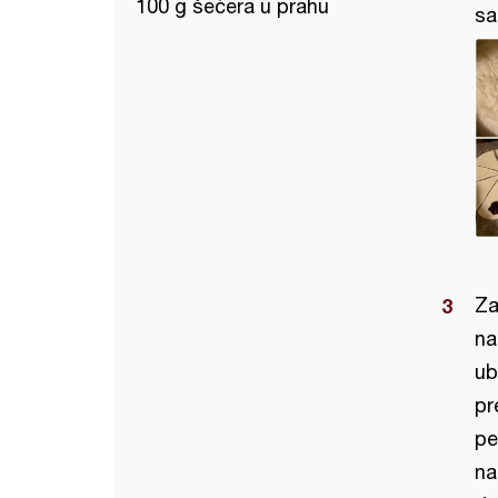
100 g šećera u prahu
sa
Za
na
ub
pr
pe
na