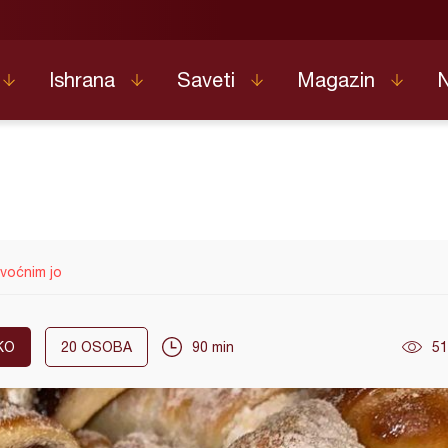
Ishrana
Saveti
Magazin
 voćnim jo
KO
20
OSOBA
90 min
51