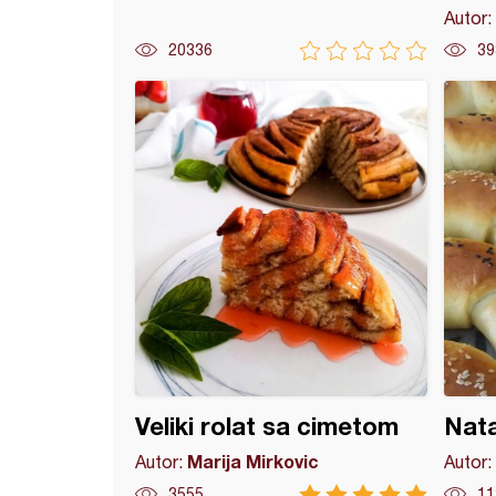
Autor:
20336
39
 krofne
Veliki rolat sa cimetom
Nata
Marija Mirkovic
Autor:
Autor:
3555
11