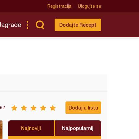
Registracija
Ulogujte se
Nagrade
Dodajte Recept
Dodaj u listu
62
Najnoviji
Najpopularniji