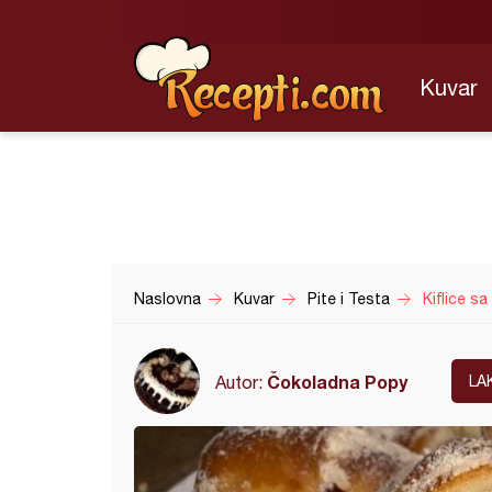
Kuvar
Naslovna
Kuvar
Pite i Testa
Kiflice sa
Čokoladna Popy
Autor:
LA