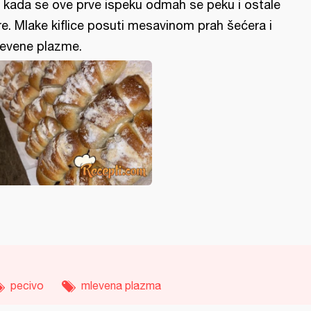
 kada se ove prve ispeku odmah se peku i ostale
re. Mlake kiflice posuti mesavinom prah šećera i
evene plazme.
pecivo
mlevena plazma