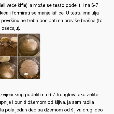
leli veće kifle) ,a može se testo podeliti i na 6-7
fkica i formirati se manje kiflice. U testu ima ulja
 površinu ne treba posipati sa previše brašna (to
 osecaju).
zvijeni krug podeliti na 6-7 trouglova ako želite
upnije i puniti džemom od šljiva, ja sam radila
la pola jedan deo sa džemom od šljiva drugi deo