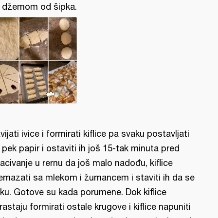
 džemom od šipka.
vijati ivice i formirati kiflice pa svaku postavljati
 pek papir i ostaviti ih još 15-tak minuta pred
acivanje u rernu da još malo nadođu, kiflice
emazati sa mlekom i žumancem i staviti ih da se
ku. Gotove su kada porumene. Dok kiflice
rastaju formirati ostale krugove i kiflice napuniti