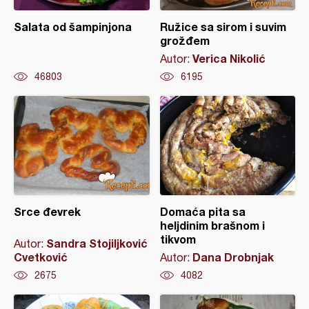
Salata od šampinjona
Ružice sa sirom i suvim
grožđem
Verica Nikolić
Autor:
46803
6195
Srce đevrek
Domaća pita sa
heljdinim brašnom i
tikvom
Sandra Stojiljković
Autor:
Cvetković
Dana Drobnjak
Autor:
2675
4082