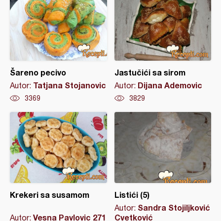
Šareno pecivo
Jastučići sa sirom
Tatjana Stojanovic
Dijana Ademovic
Autor:
Autor:
3369
3829
Krekeri sa susamom
Listići (5)
Sandra Stojiljković
Autor:
Vesna Pavlovic 271
Cvetković
Autor: