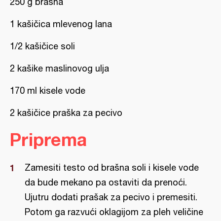
250 g brašna
1 kašičica mlevenog lana
1/2 kašičice soli
2 kašike maslinovog ulja
170 ml kisele vode
2 kašičice praška za pecivo
Priprema
Zamesiti testo od brašna soli i kisele vode
da bude mekano pa ostaviti da prenoći.
Ujutru dodati prašak za pecivo i premesiti.
Potom ga razvući oklagijom za pleh veličine