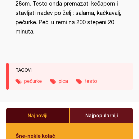
28cm. Testo onda premazati kečapom i
stavljati nadev po želji: salama, kačkavalj,
pečurke. Peći u rerni na 200 stepeni 20
minuta.
TAGOVI
pečurke
pica
testo
Najnoviji
Najpopularniji
Šne-nokle kolač