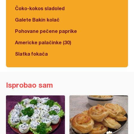
Čoko-kokos sladoled
Galete Bakin kolač
Pohovane pečene paprike
Americke palačinke (30)
Slatka fokača
Isprobao sam