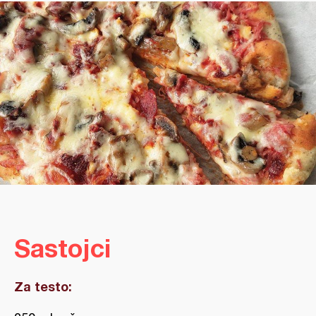
Sastojci
Za testo: