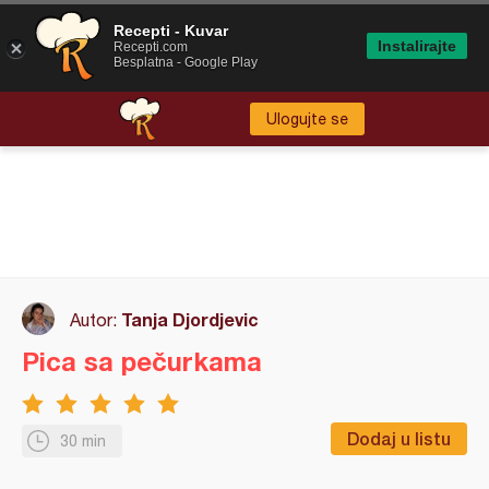
Recepti - Kuvar
Instalirajte
Recepti.com
Besplatna - Google Play
Ulogujte se
Tanja Djordjevic
Autor:
Pica sa pečurkama
Dodaj u listu
30 min