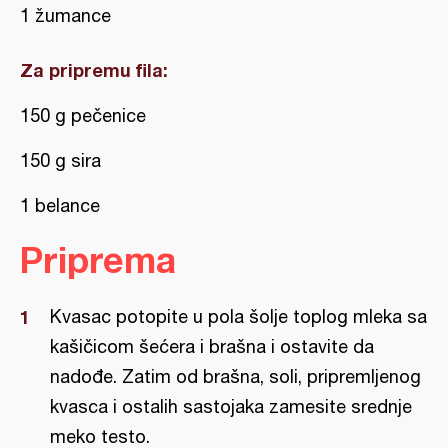
1 žumance
Za pripremu fila:
150 g pečenice
150 g sira
1 belance
Priprema
Kvasac potopite u pola šolje toplog mleka sa
kašičicom šećera i brašna i ostavite da
nadođe. Zatim od brašna, soli, pripremljenog
kvasca i ostalih sastojaka zamesite srednje
meko testo.