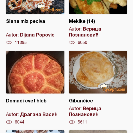
Slana mix peciva
Mekike (14)
Верица
Autor:
Dijana Popovic
Познановић
Autor:
11395
6050
Domaći cvet hleb
Gibančice
Верица
Autor:
Драгана Васић
Познановић
Autor:
6044
5611