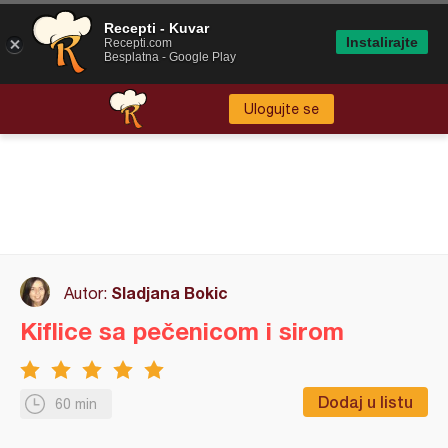
Recepti - Kuvar
Instalirajte
Recepti.com
Besplatna - Google Play
Ulogujte se
Sladjana Bokic
Autor:
Kiflice sa pečenicom i sirom
Dodaj u listu
60 min