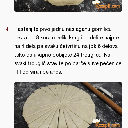
Rastanjite prvo jednu naslaganu gomilicu
testa od 8 kora u veliki krug i podelite najpre
na 4 dela pa svaku četvrtinu na još 6 delova
tako da ukupno dobijete 24 trouglića. Na
svaki trouglić stavite po parče suve pečenice
i fil od sira i belanca.