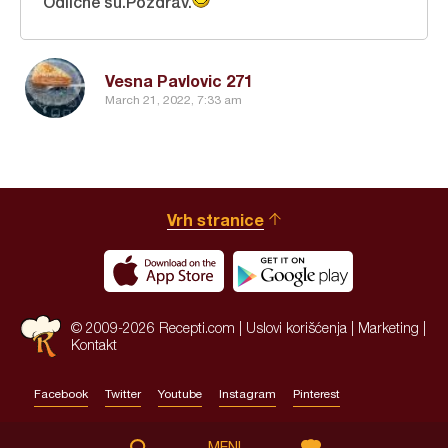
Odlične su.Pozdrav.
Vesna Pavlovic 271
March 21, 2022, 7:33 am
Vrh stranice
© 2009-2026 Recepti.com |
Uslovi korišćenja
|
Marketing
|
Kontakt
Facebook
Twitter
Youtube
Instagram
Pinterest
Site by:
HALO