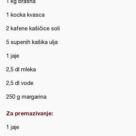
1 kg brašna
1 kocka kvasca
2 kafene kašičice soli
5 supenih kašika ulja
1 jaje
2,5 dl mleka
2,5 dl vode
250 g margarina
Za premazivanje:
1 jaje