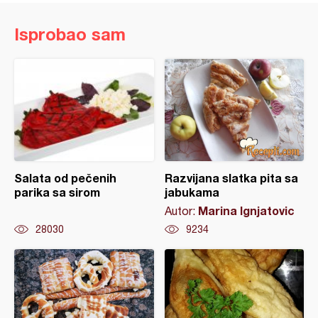
Isprobao sam
Salata od pečenih
Razvijana slatka pita sa
parika sa sirom
jabukama
Marina Ignjatovic
Autor:
28030
9234