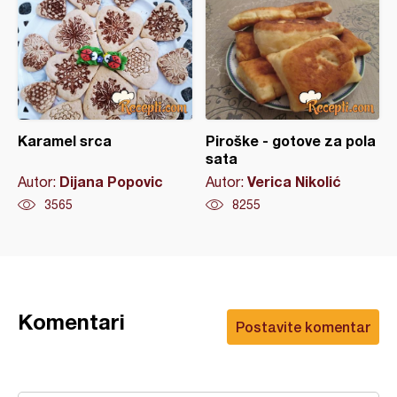
Karamel srca
Piroške - gotove za pola
sata
Dijana Popovic
Verica Nikolić
Autor:
Autor:
3565
8255
Komentari
Postavite komentar