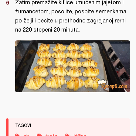
Zatim premažite kiflice umućenim jajetom i
žumancetom, posolite, pospite semenkama
po želji i pecite u prethodno zagrejanoj rerni
na 220 stepeni 20 minuta.
TAGOVI
sir
testo
kiflice