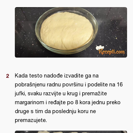
Kada testo nadođe izvadite ga na
pobrašnjenu radnu površinu i podelite na 16
jufki, svaku razvijte u krug i premažite
margarinom i ređajte po 8 kora jednu preko
druge s tim da poslednju koru ne
premazujete.