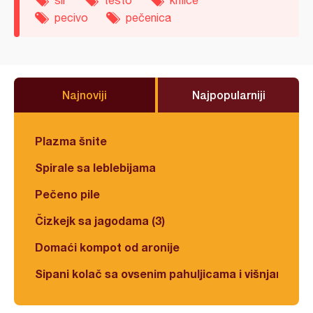
pecivo
pečenica
Najnoviji
Najpopularniji
Plazma šnite
Spirale sa leblebijama
Pečeno pile
Čizkejk sa jagodama (3)
Domaći kompot od aronije
Sipani kolač sa ovsenim pahuljicama i višnjama