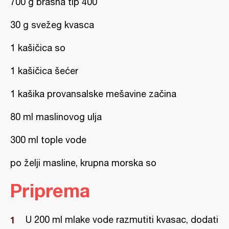
700 g brašna tip 400
30 g svežeg kvasca
1 kašičica so
1 kašičica šećer
1 kašika provansalske mešavine začina
80 ml maslinovog ulja
300 ml tople vode
po želji masline, krupna morska so
Priprema
U 200 ml mlake vode razmutiti kvasac, dodati