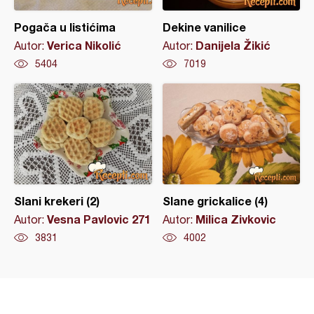
Pogača u listićima
Dekine vanilice
Verica Nikolić
Danijela Žikić
Autor:
Autor:
5404
7019
Slani krekeri (2)
Slane grickalice (4)
Vesna Pavlovic 271
Milica Zivkovic
Autor:
Autor:
3831
4002