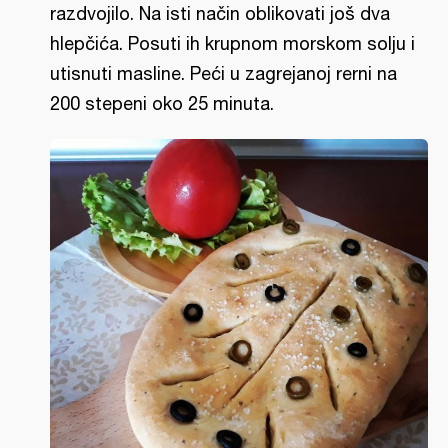
razdvojilo. Na isti način oblikovati još dva
hlepčića. Posuti ih krupnom morskom solju i
utisnuti masline. Peći u zagrejanoj rerni na
200 stepeni oko 25 minuta.