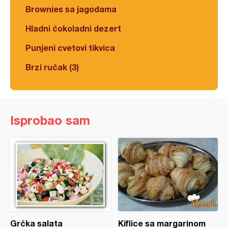
Brownies sa jagodama
Hladni čokoladni dezert
Punjeni cvetovi tikvica
Brzi ručak (3)
Isprobao sam
Grčka salata
Kiflice sa margarinom