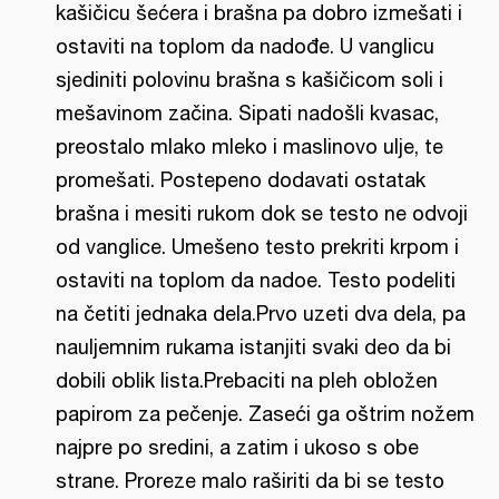
kašičicu šećera i brašna pa dobro izmešati i
ostaviti na toplom da nadođe. U vanglicu
sjediniti polovinu brašna s kašičicom soli i
mešavinom začina. Sipati nadošli kvasac,
preostalo mlako mleko i maslinovo ulje, te
promešati. Postepeno dodavati ostatak
brašna i mesiti rukom dok se testo ne odvoji
od vanglice. Umešeno testo prekriti krpom i
ostaviti na toplom da nadoe. Testo podeliti
na četiti jednaka dela.Prvo uzeti dva dela, pa
nauljemnim rukama istanjiti svaki deo da bi
dobili oblik lista.Prebaciti na pleh obložen
papirom za pečenje. Zaseći ga oštrim nožem
najpre po sredini, a zatim i ukoso s obe
strane. Proreze malo raširiti da bi se testo