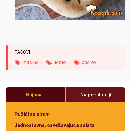
TAGOVI
masline
testo
pecivo
Najnoviji
Najpopularniji
Pužići sa sirom
Jednostavna, osvežavajuća salata