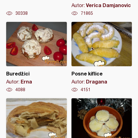
Verica Damjanovic
Autor:
30338
71865
Buredžici
Posne kiflice
Erna
Dragana
Autor:
Autor:
4088
4151