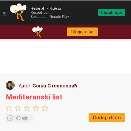
Recepti - Kuvar
Instalirajte
Recepti.com
Besplatna - Google Play
Ulogujte se
Соња Стевановић
Autor:
Mediteranski list
Dodaj u listu
60 min