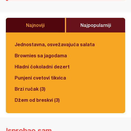
Najnoviji
Najpopularniji
Jednostavna, osvežavajuća salata
Brownies sa jagodama
Hladni čokoladni dezert
Punjeni cvetovi tikvica
Brzi ručak (3)
Džem od breskvi (3)
Isprobao sam