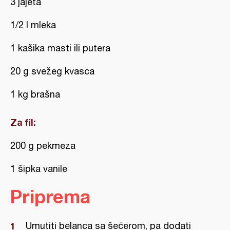
3 jajeta
1/2 l mleka
1 kašika masti ili putera
20 g svežeg kvasca
1 kg brašna
Za fil:
200 g pekmeza
1 šipka vanile
Priprema
Umutiti belanca sa šećerom, pa dodati