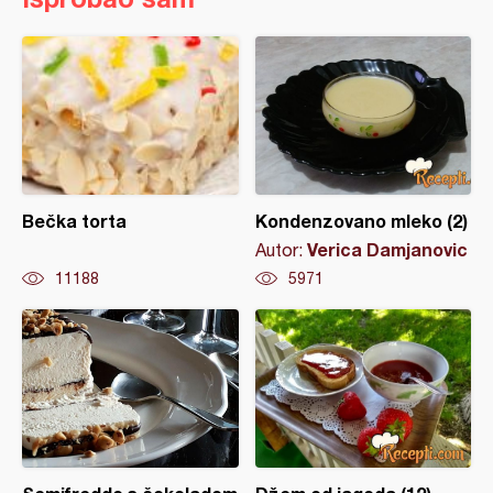
Bečka torta
Kondenzovano mleko (2)
Verica Damjanovic
Autor:
11188
5971