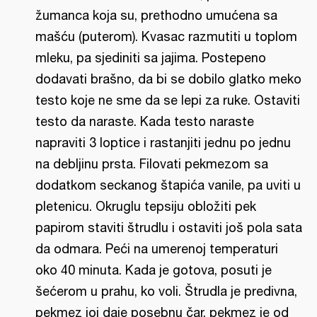
žumanca koja su, prethodno umućena sa
mašću (puterom). Kvasac razmutiti u toplom
mleku, pa sjediniti sa jajima. Postepeno
dodavati brašno, da bi se dobilo glatko meko
testo koje ne sme da se lepi za ruke. Ostaviti
testo da naraste. Kada testo naraste
napraviti 3 loptice i rastanjiti jednu po jednu
na debljinu prsta. Filovati pekmezom sa
dodatkom seckanog štapića vanile, pa uviti u
pletenicu. Okruglu tepsiju obložiti pek
papirom staviti štrudlu i ostaviti još pola sata
da odmara. Peći na umerenoj temperaturi
oko 40 minuta. Kada je gotova, posuti je
šećerom u prahu, ko voli. Štrudla je predivna,
pekmez joj daje posebnu čar, pekmez je od