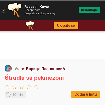
Recepti - Kuvar
Instalirajte
Recepti.com
Besplatna - Google Play
Ulogujte se
Верица Познановић
Autor:
Štrudla sa pekmezom
Dodaj u listu
90 min