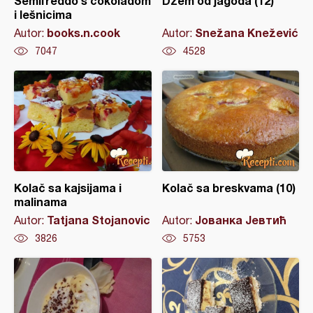
Semifreddo s čokoladom
Džem od jagoda (12)
i lešnicima
books.n.cook
Snežana Knežević
Autor:
Autor:
7047
4528
Kolač sa kajsijama i
Kolač sa breskvama (10)
malinama
Tatjana Stojanovic
Јованка Јевтић
Autor:
Autor:
3826
5753