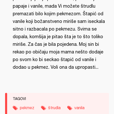
papaje i vanile, mada Vi možete štrudlu
premazati bilo kojim pekmezom. Štapić od
vanile koji božanstveno miriše sam iseckala
sitno i razbacala po pekmezu. Svima se
dopala, komšija je pitao šta je to što toliko
miriše. Za čas je bila pojedena. Moj sin bi
rekao po običaju moja mama nešto dodaje
po svom ko bi seckao štapić od vanile i
dodao u pekmez. Voli ona da upropasti...
TAGOVI
pekmez
štrudla
vanila