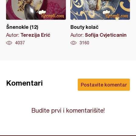
Šnenokle (12)
Bouty kolač
Terezija Erić
Sofija Cvjeticanin
Autor:
Autor:
4037
3160
Komentari
Postavite komentar
Budite prvi i komentarišite!