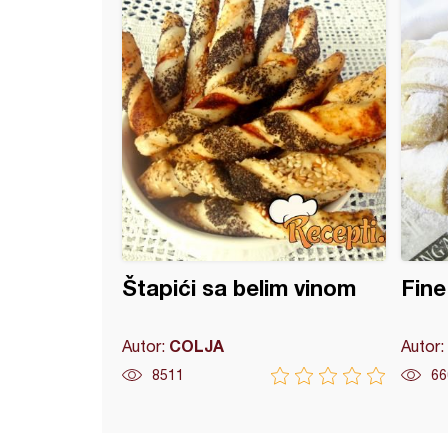
Štapići sa belim vinom
Fine 
COLJA
Autor:
Autor:
8511
66