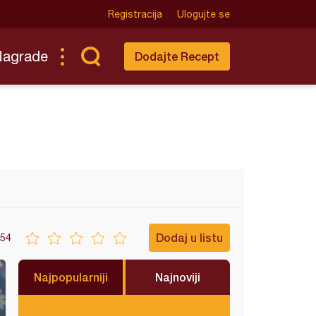
Registracija
Ulogujte se
Nagrade
Dodajte Recept
Dodaj u listu
54
Najpopularniji
Najnoviji