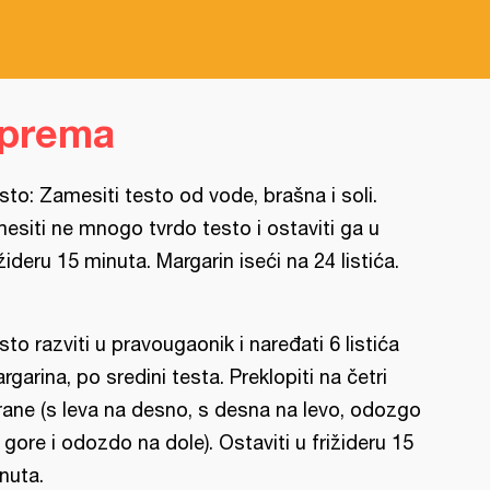
iprema
sto: Zamesiti testo od vode, brašna i soli.
esiti ne mnogo tvrdo testo i ostaviti ga u
ižideru 15 minuta. Margarin iseći na 24 listića.
sto razviti u pravougaonik i naređati 6 listića
rgarina, po sredini testa. Preklopiti na četri
rane (s leva na desno, s desna na levo, odozgo
 gore i odozdo na dole). Ostaviti u frižideru 15
nuta.