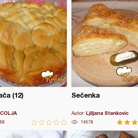
ča (12)
Sečenka
COLJA
Ljiljana Stankovic
Autor:
68
14578