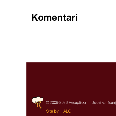
Komentari
© 2009-2026 Recepti.com |
Uslovi korišćen
Site by:
HALO