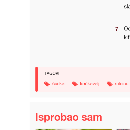
sl
Od
ki
TAGOVI
šunka
kačkavalj
rolnice
Isprobao sam