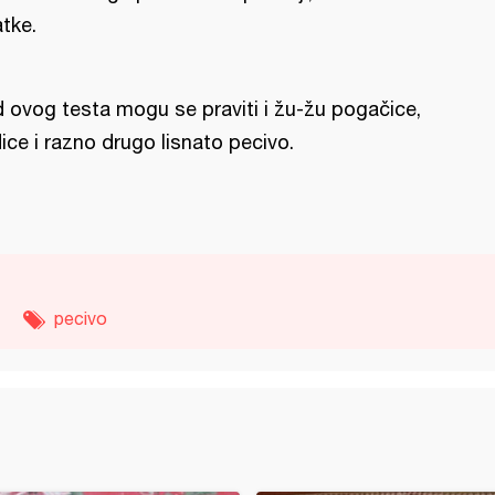
atke.
 ovog testa mogu se praviti i žu-žu pogačice,
flice i razno drugo lisnato pecivo.
pecivo