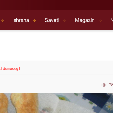
Ishrana
Saveti
Magazin
od domaćeg l
72