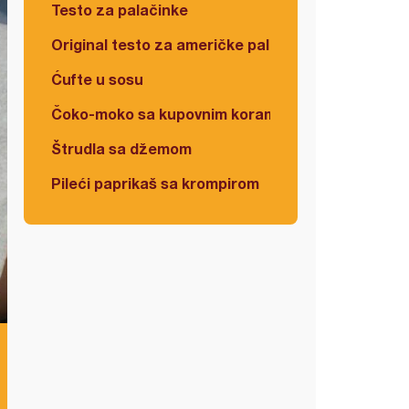
Testo za palačinke
Original testo za američke palačinke
Ćufte u sosu
Čoko-moko sa kupovnim korama
Štrudla sa džemom
Pileći paprikaš sa krompirom