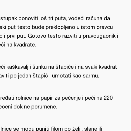
stupak ponoviti još tri puta, vodeći računa da
aki put testo bude preklopljeno u istom pravcu
o i prvi put. Gotovo testo razviti u pravougaonik i
eći na kvadrate.
eći kaškavalj i šunku na štapiće i na svaki kvadrat
aviti po jedan štapić i umotati kao sarmu.
ređati rolnice na papir za pečenje i peći na 220
eoeni dok ne porumene.
lnice se mogu puniti filom po želji, slane ili