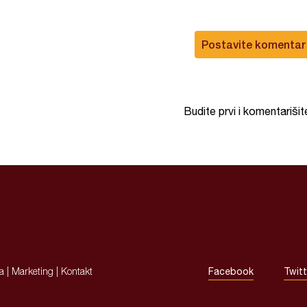
Postavite komentar
Budite prvi i komentarišit
ja
|
Marketing
|
Kontakt
Facebook
Twitt