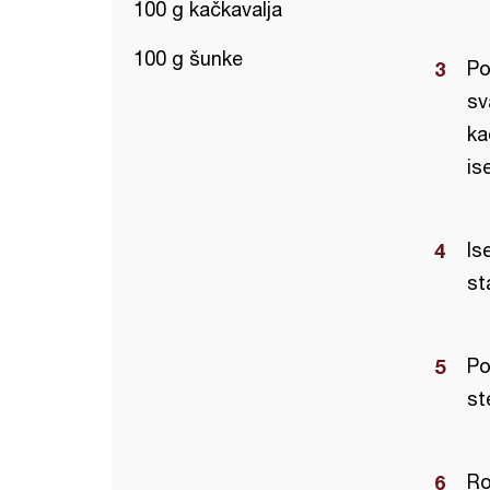
100 g kačkavalja
100 g šunke
Po
sv
ka
is
Is
st
Po
st
Ro