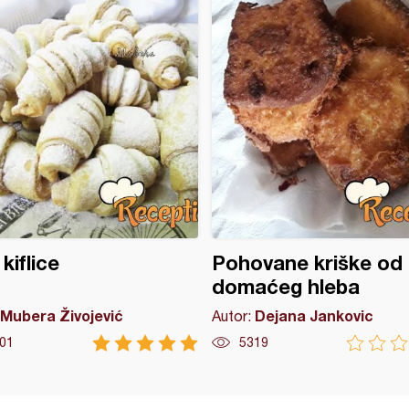
kiflice
Pohovane kriške od
domaćeg hleba
Mubera Živojević
Dejana Jankovic
Autor:
01
5319