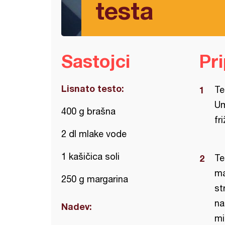
testa
Sastojci
Pr
Lisnato testo:
Te
Um
400 g brašna
fr
2 dl mlake vode
1 kašičica soli
Te
ma
250 g margarina
st
na
Nadev:
mi