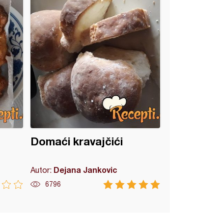
Domaći kravajčići
Dejana Jankovic
Autor:
6796