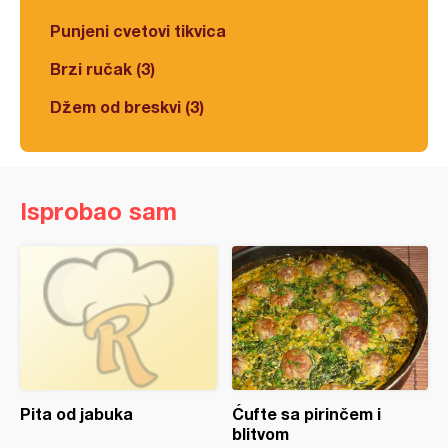
Punjeni cvetovi tikvica
Brzi ručak (3)
Džem od breskvi (3)
Isprobao sam
Pita od jabuka
Ćufte sa pirinčem i
blitvom