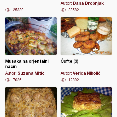
Dana Drobnjak
Autor:
25330
38582
Musaka na orjentalni
Ćufte (3)
način
Suzana Mitic
Verica Nikolić
Autor:
Autor:
7026
12892