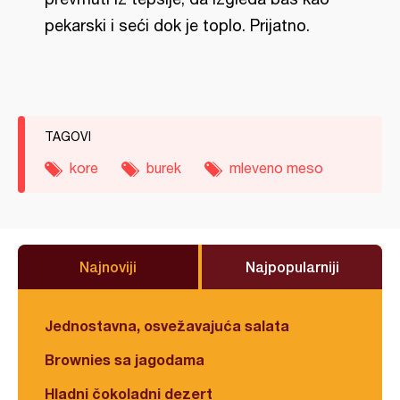
pekarski i seći dok je toplo. Prijatno.
TAGOVI
kore
burek
mleveno meso
Najnoviji
Najpopularniji
Jednostavna, osvežavajuća salata
Brownies sa jagodama
Hladni čokoladni dezert