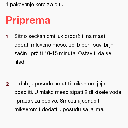
1 pakovanje kora za pitu
Priprema
Sitno seckan crni luk propržiti na masti,
dodati mleveno meso, so, biber i suvi biljni
začin i pržiti 10-15 minuta. Ostaviti da se
hladi.
U dublju posudu umutiti mikserom jaja i
posoliti. U mlako meso sipati 2 dl kisele vode
i prašak za pecivo. Smesu ujednačiti
mikserom i dodati u posudu sa jajima.