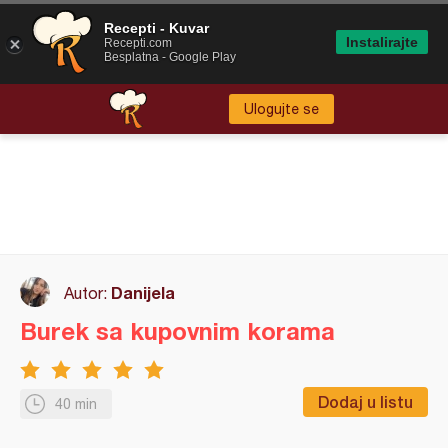
Recepti - Kuvar
Instalirajte
Recepti.com
Besplatna - Google Play
Ulogujte se
Danijela
Autor:
Burek sa kupovnim korama
Dodaj u listu
40 min