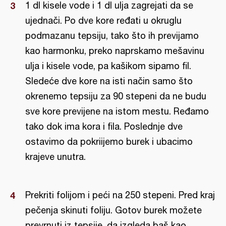
1 dl kisele vode i 1 dl ulja zagrejati da se
ujednači. Po dve kore ređati u okruglu
podmazanu tepsiju, tako što ih previjamo
kao harmonku, preko naprskamo mešavinu
ulja i kisele vode, pa kašikom sipamo fil.
Sledeće dve kore na isti način samo što
okrenemo tepsiju za 90 stepeni da ne budu
sve kore previjene na istom mestu. Ređamo
tako dok ima kora i fila. Poslednje dve
ostavimo da pokriijemo burek i ubacimo
krajeve unutra.
Prekriti folijom i peći na 250 stepeni. Pred kraj
pečenja skinuti foliju. Gotov burek možete
prevrnuti iz tepsije, da izgleda baš kao