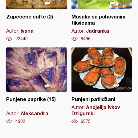
Zapečene ćufte (2)
Musaka sa pohovanim
tikvicama
Ivana
Jadranka
Autor:
Autor:
22440
8496
Punjene paprike (15)
Punjeni patlidžani
Andjelija Ivkov
Autor:
Aleksandra
Dzigurski
Autor:
4302
6575