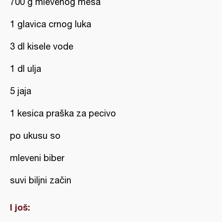
700 g mlevenog mesa
1 glavica crnog luka
3 dl kisele vode
1 dl ulja
5 jaja
1 kesica praška za pecivo
po ukusu so
mleveni biber
suvi biljni začin
I još: