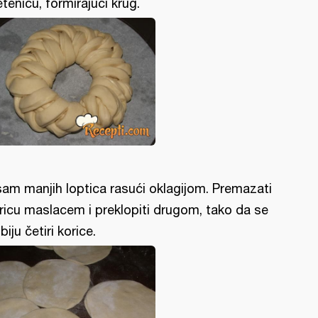
etenicu, formirajući krug.
am manjih loptica rasući oklagijom. Premazati
ricu maslacem i preklopiti drugom, tako da se
biju četiri korice.