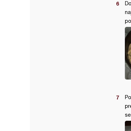
Do
na
po
Po
pr
se