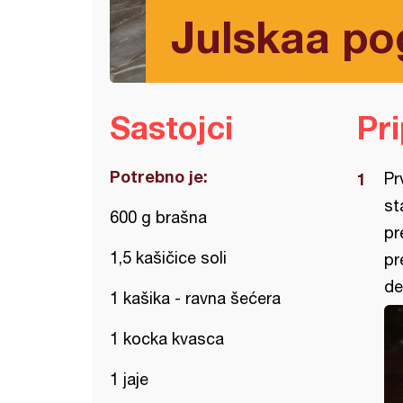
Julskaa p
Sastojci
Pr
Potrebno je:
Pr
st
600 g brašna
pr
1,5 kašičice soli
pr
de
1 kašika - ravna šećera
1 kocka kvasca
1 jaje