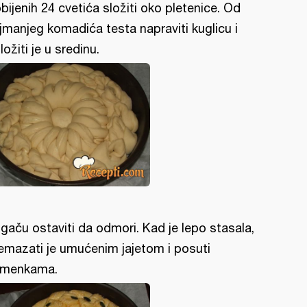
bijenih 24 cvetića složiti oko pletenice. Od
jmanjeg komadića testa napraviti kuglicu i
ložiti je u sredinu.
gaču ostaviti da odmori. Kad je lepo stasala,
emazati je umućenim jajetom i posuti
menkama.