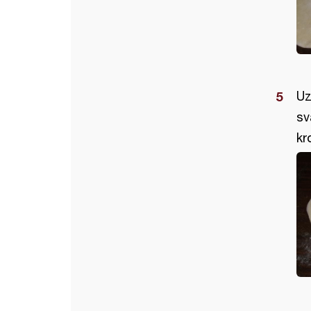
Uz
sv
kr