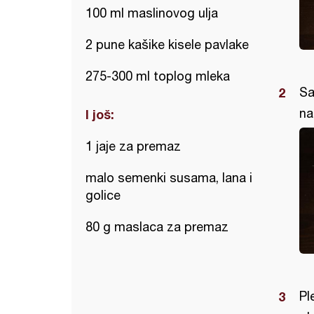
100 ml maslinovog ulja
2 pune kašike kisele pavlake
275-300 ml toplog mleka
Sa
na
I još:
1 jaje za premaz
malo semenki susama, lana i
golice
80 g maslaca za premaz
Pl