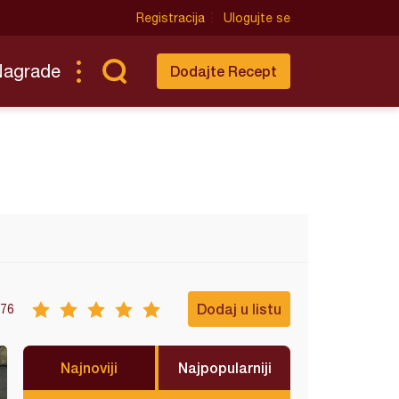
Registracija
Ulogujte se
Nagrade
Dodajte Recept
Dodaj u listu
76
Najnoviji
Najpopularniji