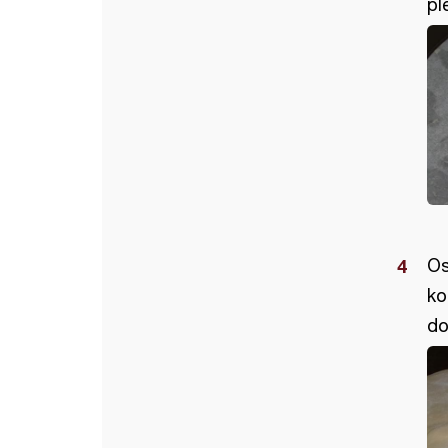
pl
Os
ko
do