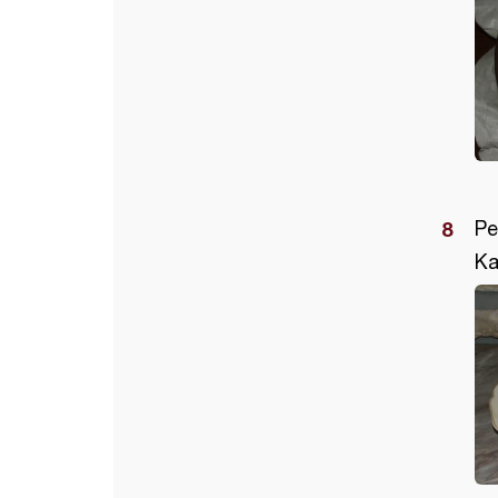
Pe
Ka