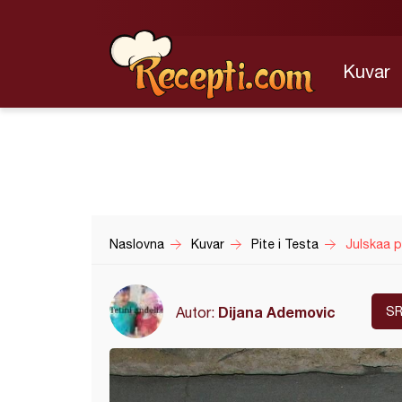
Kuvar
Naslovna
Kuvar
Pite i Testa
Julskaa 
Dijana Ademovic
Autor:
SR