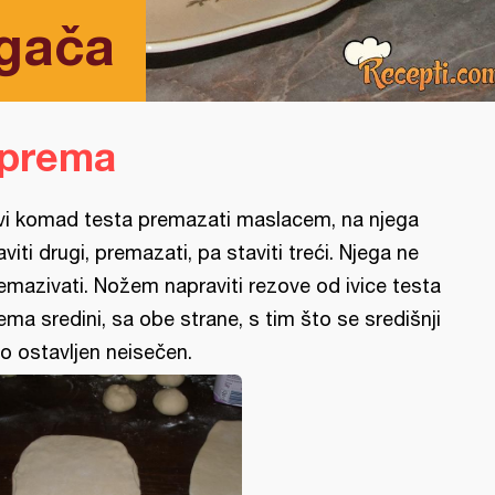
ogača
iprema
vi komad testa premazati maslacem, na njega
aviti drugi, premazati, pa staviti treći. Njega ne
emazivati. Nožem napraviti rezove od ivice testa
ema sredini, sa obe strane, s tim što se središnji
o ostavljen neisečen.