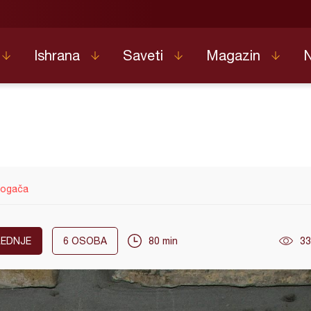
Ishrana
Saveti
Magazin
pogača
EDNJE
6
OSOBA
80 min
33