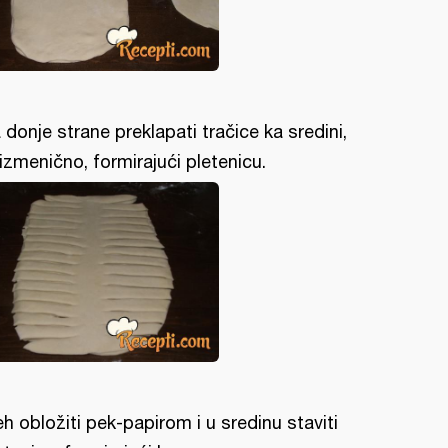
 donje strane preklapati tračice ka sredini,
izmenično, formirajući pletenicu.
eh obložiti pek-papirom i u sredinu staviti