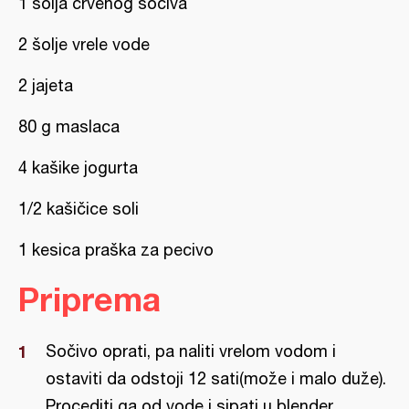
1 šolja crvenog sočiva
2 šolje vrele vode
2 jajeta
80 g maslaca
4 kašike jogurta
1/2 kašičice soli
1 kesica praška za pecivo
Priprema
Sočivo oprati, pa naliti vrelom vodom i
ostaviti da odstoji 12 sati(može i malo duže).
Procediti ga od vode i sipati u blender.