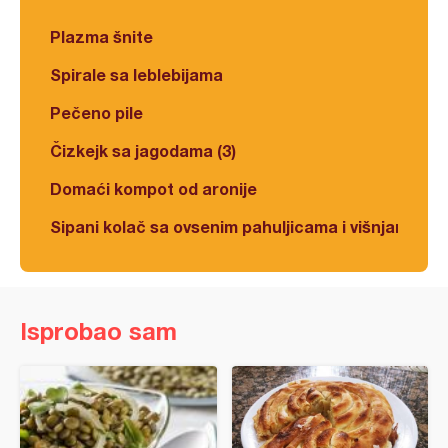
Plazma šnite
Spirale sa leblebijama
Pečeno pile
Čizkejk sa jagodama (3)
Domaći kompot od aronije
Sipani kolač sa ovsenim pahuljicama i višnjama
Isprobao sam