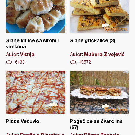
Slane kiflice sa sirom i
Slane grickalice (3)
viršlama
Visnja
Mubera Živojević
Autor:
Autor:
6133
10572
Pizza Vezuvio
Pogačice sa čvarcima
(27)
Danijela Djordjevic
Dijana Popovic
Autor:
Autor: