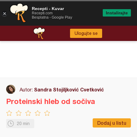
Recepti - Kuvar
Instalirajte
Recepti.com
Besplatna - Google Play
Ulogujte se
Sandra Stojiljković Cvetković
Autor:
Proteinski hleb od sočiva
Dodaj u listu
20 min