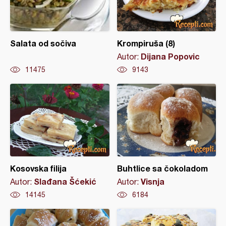
Salata od sočiva
Krompiruša (8)
Dijana Popovic
Autor:
11475
9143
Kosovska filija
Buhtlice sa čokoladom
Slađana Šćekić
Visnja
Autor:
Autor:
14145
6184