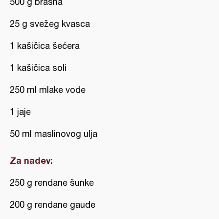
500 g brašna
25 g svežeg kvasca
1 kašičica šećera
1 kašičica soli
250 ml mlake vode
1 jaje
50 ml maslinovog ulja
Za nadev:
250 g rendane šunke
200 g rendane gaude