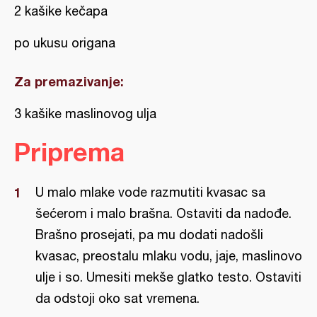
2 kašike kečapa
po ukusu origana
Za premazivanje:
3 kašike maslinovog ulja
Priprema
U malo mlake vode razmutiti kvasac sa
šećerom i malo brašna. Ostaviti da nadođe.
Brašno prosejati, pa mu dodati nadošli
kvasac, preostalu mlaku vodu, jaje, maslinovo
ulje i so. Umesiti mekše glatko testo. Ostaviti
da odstoji oko sat vremena.