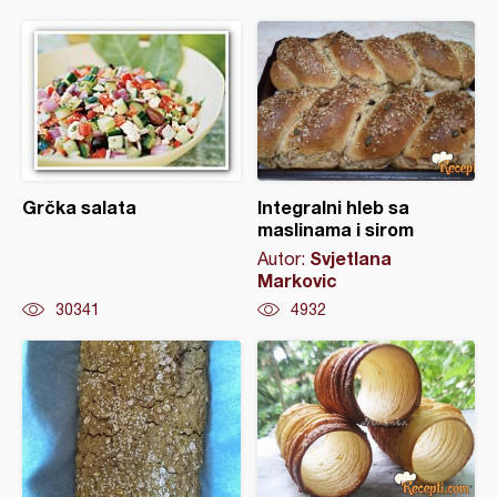
Grčka salata
Integralni hleb sa
maslinama i sirom
Svjetlana
Autor:
Markovic
30341
4932