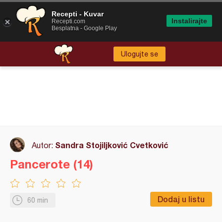
Recepti - Kuvar
Instalirajte
Recepti.com
Besplatna - Google Play
Ulogujte se
Sandra Stojiljković Cvetković
Autor:
Pancerote (14)
Dodaj u listu
60 min