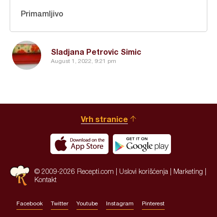
Primamljivo
Sladjana Petrovic Simic
August 1, 2022, 9:21 pm
Vrh stranice
© 2009-2026 Recepti.com |
Uslovi korišćenja
|
Marketing
|
Kontakt
Facebook
Twitter
Youtube
Instagram
Pinterest