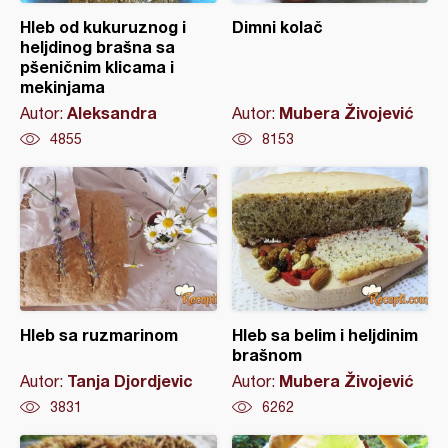
Hleb od kukuruznog i
Dimni kolač
heljdinog brašna sa
pšeničnim klicama i
mekinjama
Aleksandra
Mubera Živojević
Autor:
Autor:
4855
8153
Hleb sa ruzmarinom
Hleb sa belim i heljdinim
brašnom
Tanja Djordjevic
Mubera Živojević
Autor:
Autor:
3831
6262