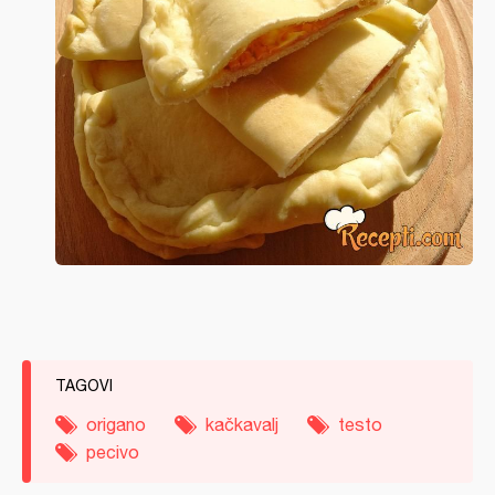
TAGOVI
origano
kačkavalj
testo
pecivo