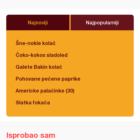
Najnoviji
Najpopularniji
Šne-nokle kolač
Čoko-kokos sladoled
Galete Bakin kolač
Pohovane pečene paprike
Americke palačinke (30)
Slatka fokača
Isprobao sam