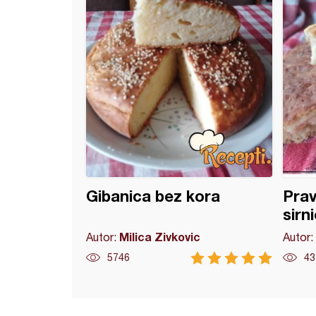
Gibanica bez kora
Prav
sirn
Milica Zivkovic
Autor:
Autor:
5746
43