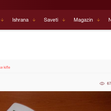
Ishrana
Saveti
Magazin
 kifle
67