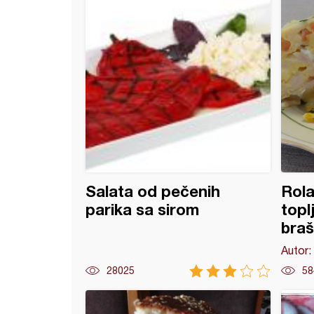
Salata od pečenih
Rola
parika sa sirom
topl
bra
Autor:
28025
58
 od bundeve i praziluka