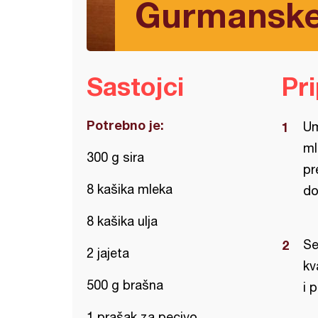
Gurmanske 
Sastojci
Pr
Potrebno je:
Um
ml
300 g sira
pr
8 kašika mleka
do
8 kašika ulja
Se
2 jajeta
kv
500 g brašna
i 
1 prašak za pecivo