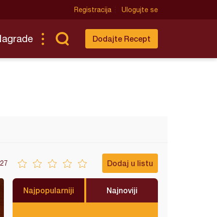
Registracija
Ulogujte se
Nagrade
Dodajte Recept
Dodaj u listu
27
Najpopularniji
Najnoviji