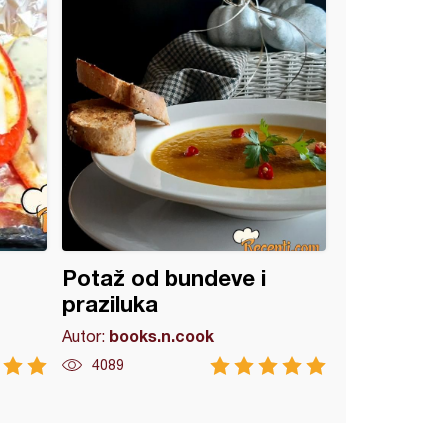
Potaž od bundeve i
praziluka
books.n.cook
Autor:
4089