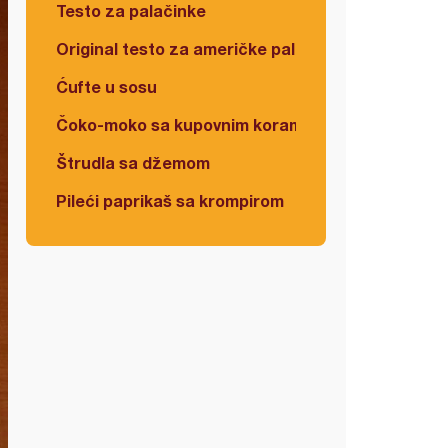
Testo za palačinke
Original testo za američke palačinke
Ćufte u sosu
Čoko-moko sa kupovnim korama
Štrudla sa džemom
Pileći paprikaš sa krompirom