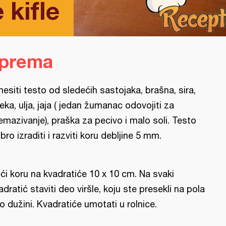
kifle
iprema
esiti testo od sledećih sastojaka, brašna, sira,
eka, ulja, jaja ( jedan žumanac odovojiti za
emazivanje), praška za pecivo i malo soli. Testo
bro izraditi i razviti koru debljine 5 mm.
ći koru na kvadratiće 10 x 10 cm. Na svaki
adratić staviti deo viršle, koju ste presekli na pola
po dužini. Kvadratiće umotati u rolnice.