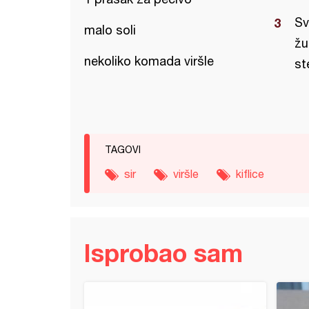
Sv
malo soli
žu
nekoliko komada viršle
st
TAGOVI
sir
viršle
kiflice
Isprobao sam
stavne i brze lazanje sa sirom i spanaćem