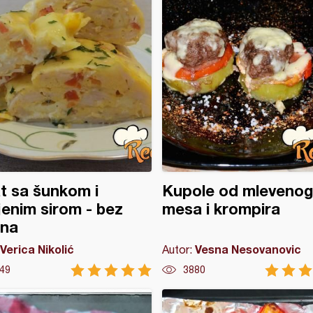
t sa šunkom i
Kupole od mlevenog
jenim sirom - bez
mesa i krompira
šna
Verica Nikolić
Vesna Nesovanovic
Autor:
49
3880