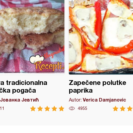
a tradicionalna
Zapečene polutke
ička pogača
paprika
Јованка Јевтић
Verica Damjanovic
Autor:
11
4955