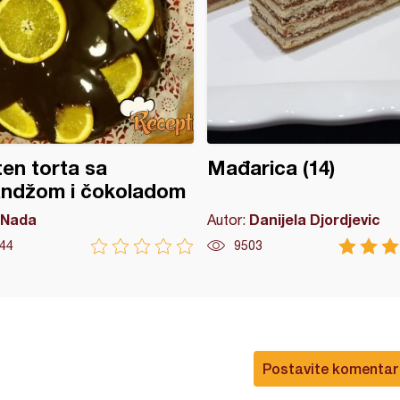
en torta sa
Mađarica (14)
andžom i čokoladom
Nada
Danijela Djordjevic
Autor:
44
9503
Postavite komentar