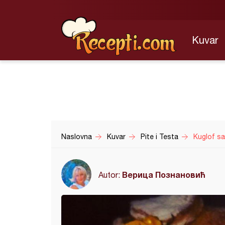
Kuvar
Naslovna
Kuvar
Pite i Testa
Kuglof s
Верица Познановић
Autor: