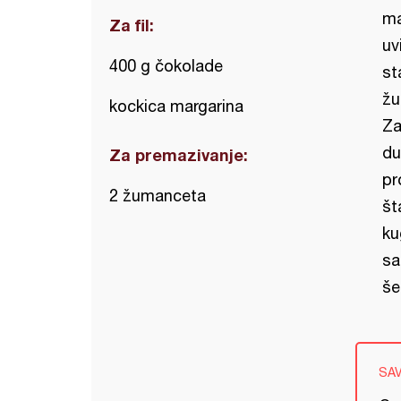
ma
Za fil:
uv
400 g čokolade
st
žu
kockica margarina
Za
du
Za premazivanje:
pr
2 žumanceta
št
ku
sa
še
SA