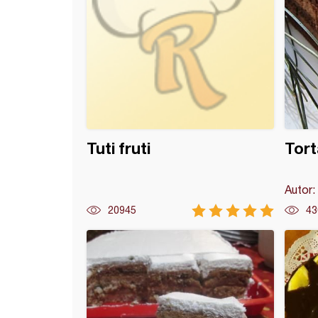
Tuti fruti
Tor
Autor:
20945
43
fleks kupice