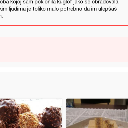
oba kojoj sam poklonila kuglof jako se obradovala.
kim ljudima je toliko malo potrebno da im ulepšaš
n.