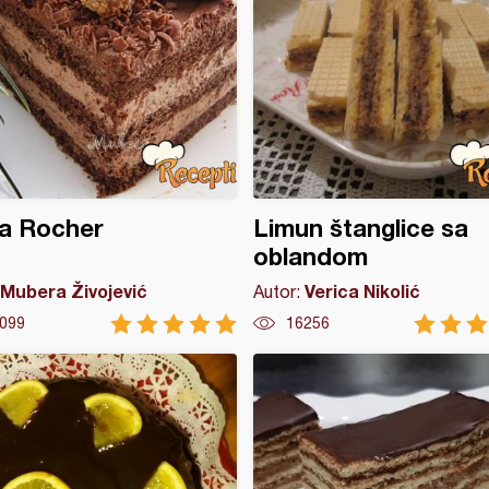
ta Rocher
Limun štanglice sa
oblandom
Mubera Živojević
Verica Nikolić
Autor:
099
16256