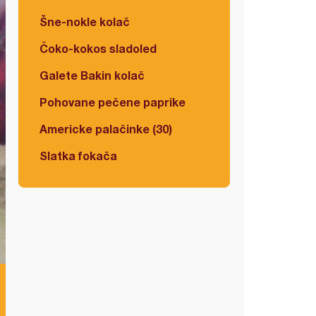
Šne-nokle kolač
Čoko-kokos sladoled
Galete Bakin kolač
Pohovane pečene paprike
Americke palačinke (30)
Slatka fokača