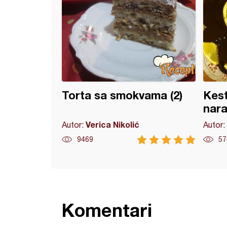
Torta sa smokvama (2)
Kest
nar
Verica Nikolić
Autor:
Autor:
9469
57
Komentari