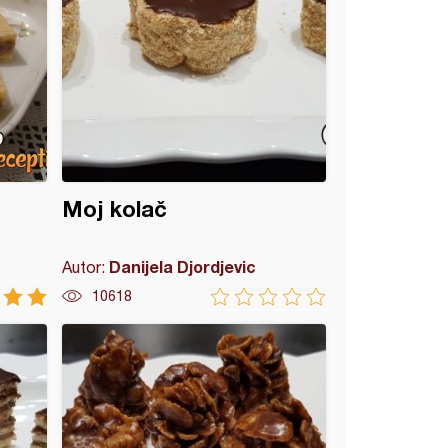
Moj kolač
Danijela Djordjevic
Autor:
10618