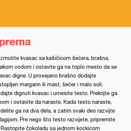
iprema
zmutite kvasac sa kašičicom šećera, brašna,
akom vodom i ostavite ga na toplo mesto da se
asac digne. U prosejano brašno dodajte
stopljen margarin ili mast, šećer i malo soli,
dajte dignuti kvasac i umesite testo. Prekrijte ga
pom i ostavite da naraste. Kada testo naraste,
delite ga na dva dela, a zatim svaki deo razvijte
lagijom. Pre nego što testo razvijete, pripremite
l: Rastopite čokoladu sa jednom kockicom