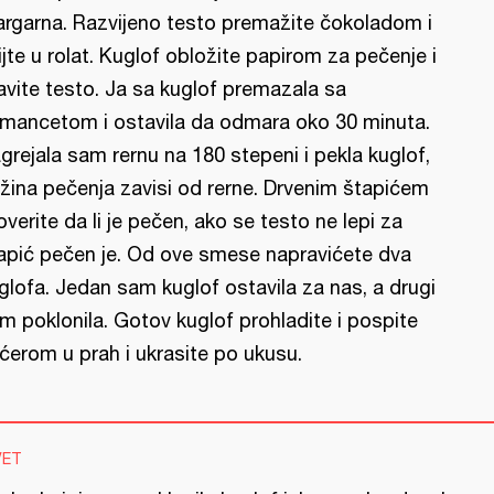
rgarna. Razvijeno testo premažite čokoladom i
ijte u rolat. Kuglof obložite papirom za pečenje i
avite testo. Ja sa kuglof premazala sa
mancetom i ostavila da odmara oko 30 minuta.
grejala sam rernu na 180 stepeni i pekla kuglof,
žina pečenja zavisi od rerne. Drvenim štapićem
overite da li je pečen, ako se testo ne lepi za
apić pečen je. Od ove smese napravićete dva
glofa. Jedan sam kuglof ostavila za nas, a drugi
m poklonila. Gotov kuglof prohladite i pospite
ćerom u prah i ukrasite po ukusu.
VET