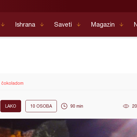
Ishrana
Saveti
Magazin
a čokoladom
LAKO
10
OSOBA
90 min
20