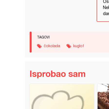
Os
Ne
da
TAGOVI
čokolada
kuglof
Isprobao sam
olač