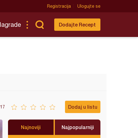
Registracija
Ulogujte se
Nagrade
Dodajte Recept
Dodaj u listu
17
Najnoviji
Najpopularniji