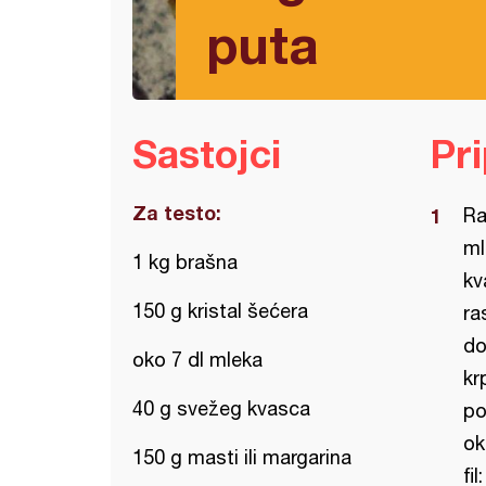
puta
Sastojci
Pr
Za testo:
Ra
ml
1 kg brašna
kv
150 g kristal šećera
ra
do
oko 7 dl mleka
kr
40 g svežeg kvasca
po
ok
150 g masti ili margarina
fi