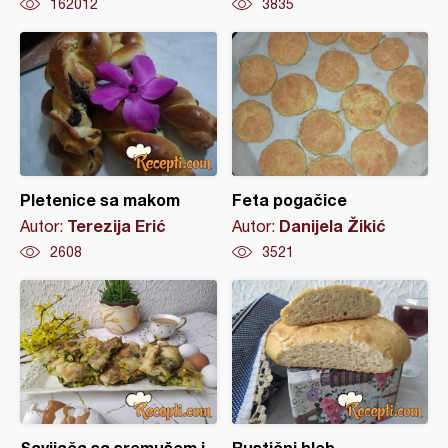
162012
3835
Pletenice sa makom
Feta pogačice
Terezija Erić
Danijela Žikić
Autor:
Autor:
2608
3521
Savijača sa sremušem i
Rustični hleb