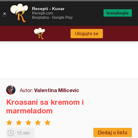
Recepti - Kuvar
Instalirajte
Recepti.com
Besplatna - Google Play
Ulogujte se
Valentina Milicevic
Autor:
Kroasani sa kremom i
marmeladom
Dodaj u listu
15 min