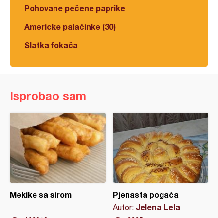
Pohovane pečene paprike
Americke palačinke (30)
Slatka fokača
Isprobao sam
Mekike sa sirom
Pjenasta pogača
Jelena Lela
Autor: