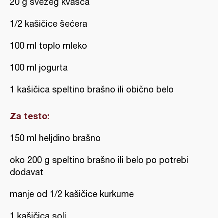
20 g svežeg kvasca
1/2 kašičice šećera
100 ml toplo mleko
100 ml jogurta
1 kašičica speltino brašno ili obično belo
Za testo:
150 ml heljdino brašno
oko 200 g speltino brašno ili belo po potrebi
dodavat
manje od 1/2 kašičice kurkume
1 kašičica soli