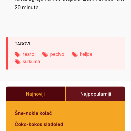
20 minuta.
TAGOVI
testo
pecivo
heljda
kurkuma
Najnoviji
Najpopularniji
Šne-nokle kolač
Čoko-kokos sladoled