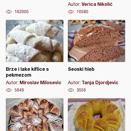
Verica Nikolić
Autor:
162005
10580
Brze i lake kiflice s
Seoski hleb
pekmezom
Miroslav Milosevic
Tanja Djordjevic
Autor:
Autor:
5649
3556