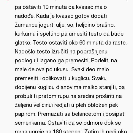
pa ostaviti 10 minuta da kvasac malo
nadođe. Kada je kvasac gotov dodati
žumance jogurt, ulje, so, heljdino brašno,
kurkumu i speltino pa umesiti testo da bude
glatko. Testo ostaviti oko 60 minuta da raste.
Nadošlo testo izručiti na pobrašnjenu
podlogu i lagano ga premesiti. Podeliti na
male delova po ukusu. Svaki deo malo
premesiti i oblikovati u kuglicu. Svaku
dobijenu kuglicu dlanovima malko stanjiti, pa
probušiti prstom rupu na sredini proširiti na
željenu velicinui redjati u pleh obložen pek
papirom. Premazati sa belancetom i posipati
semenkama. Ostaviti da se odmore dok se
rerna ugreje na 180 stepeni. Zatim ih peći oko