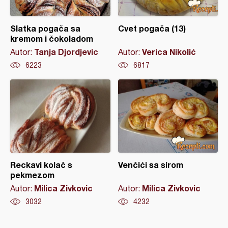
Slatka pogača sa
Cvet pogača (13)
kremom i čokoladom
Tanja Djordjevic
Verica Nikolić
Autor:
Autor:
6223
6817
Reckavi kolač s
Venčići sa sirom
pekmezom
Milica Zivkovic
Milica Zivkovic
Autor:
Autor:
3032
4232