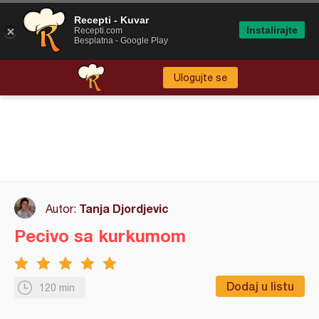
Recepti - Kuvar
Instalirajte
Recepti.com
Besplatna - Google Play
Ulogujte se
Tanja Djordjevic
Autor:
Pecivo sa kurkumom
Dodaj u listu
120 min