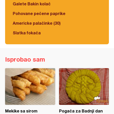
Galete Bakin kolač
Pohovane pečene paprike
Americke palačinke (30)
Slatka fokača
Isprobao sam
Mekike sa sirom
Pogača za Badnji dan