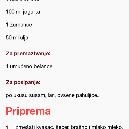
100 ml jogurta
1 žumance
50 ml ulja
Za premazivanje:
1 umućeno belance
Za posipanje:
po ukusu susam, lan, ovsene pahuljice...
Priprema
Izmešati kvasac, šećer, brašno i mlako mleko,