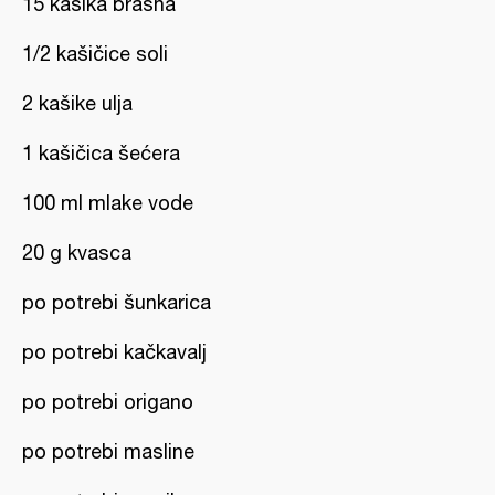
15 kašika brašna
1/2 kašičice soli
2 kašike ulja
1 kašičica šećera
100 ml mlake vode
20 g kvasca
po potrebi šunkarica
po potrebi kačkavalj
po potrebi origano
po potrebi masline