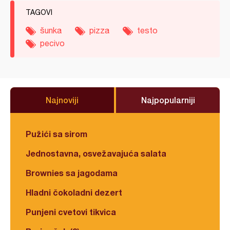
TAGOVI
šunka
pizza
testo
pecivo
Najnoviji
Najpopularniji
Pužići sa sirom
Jednostavna, osvežavajuća salata
Brownies sa jagodama
Hladni čokoladni dezert
Punjeni cvetovi tikvica