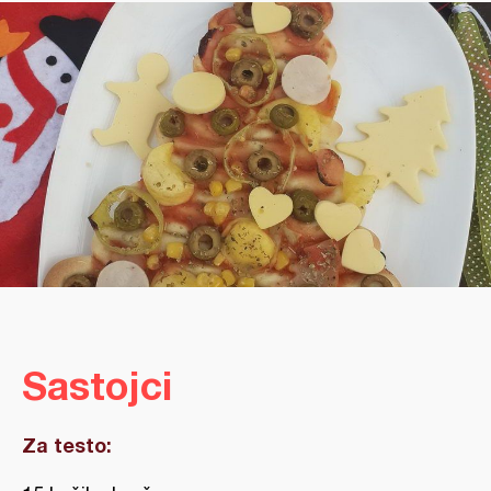
Sastojci
Za testo: