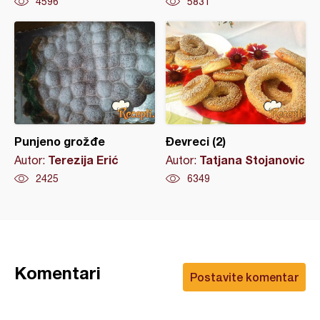
4596
5831
Punjeno grožđe
Đevreci (2)
Terezija Erić
Tatjana Stojanovic
Autor:
Autor:
2425
6349
Komentari
Postavite komentar