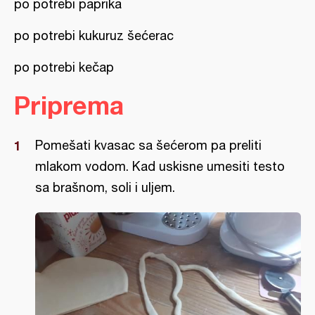
po potrebi paprika
po potrebi kukuruz šećerac
po potrebi kečap
Priprema
Pomešati kvasac sa šećerom pa preliti
mlakom vodom. Kad uskisne umesiti testo
sa brašnom, soli i uljem.