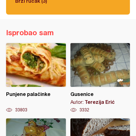
Brzi ručak (3)
Isprobao sam
Punjene palačinke
Gusenice
Terezija Erić
Autor:
33803
3332