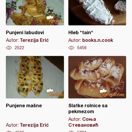
Punjeni labudovi
Hleb *tain*
Terezija Erić
books.n.cook
Autor:
Autor:
2522
5456
Punjene mašne
Slatke rolnice sa
pekmezom
Соња
Autor:
Terezija Erić
Стевановић
Autor: