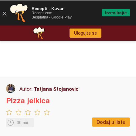
Recepti - Kuvar
Instalirajte
Recepti.com
Besplatna - Google Play
Ulogujte se
Tatjana Stojanovic
Autor:
Pizza jelkica
Dodaj u listu
30 min