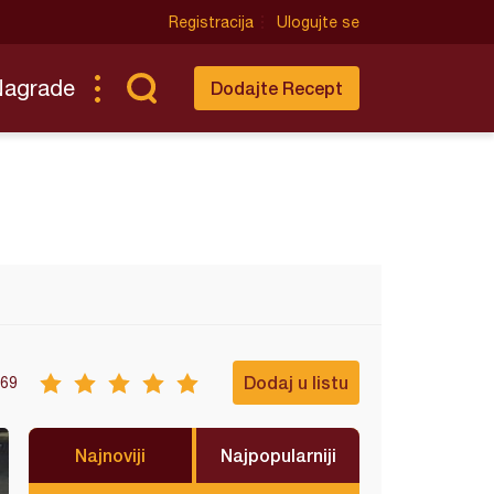
Registracija
Ulogujte se
Nagrade
Dodajte Recept
Dodaj u listu
69
Najnoviji
Najpopularniji