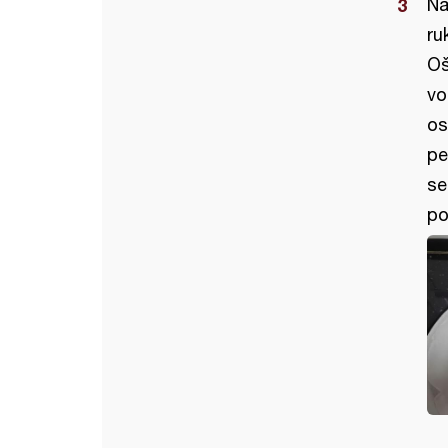
Na
ru
Oš
vo
os
pe
se
po