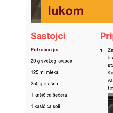
lukom
Sastojci
Pr
Potrebno je:
Za
br
20 g svežeg kvasca
st
125 ml mleka
Ka
va
250 g brašna
te
1 kašičica šećera
1 kašičica soli