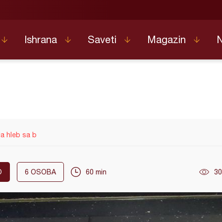
Ishrana
Saveti
Magazin
a hleb sa b
O
6
OSOBA
60 min
30