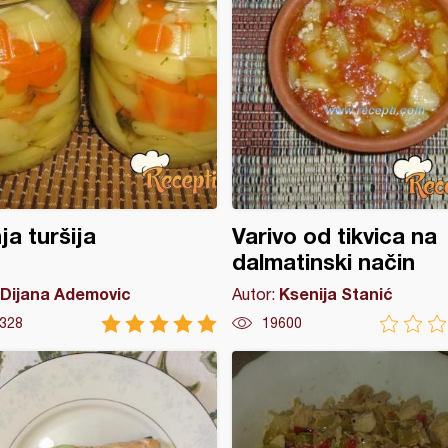
ja turšija
Varivo od tikvica na
dalmatinski način
Dijana Ademovic
Ksenija Stanić
Autor:
328
19600