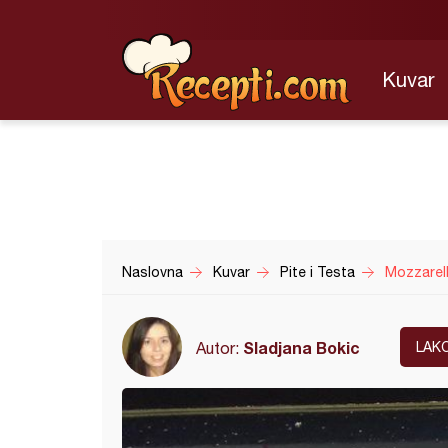
Kuvar
Naslovna
Kuvar
Pite i Testa
Mozzarell
Sladjana Bokic
Autor:
LAK