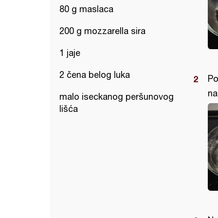
80 g maslaca
200 g mozzarella sira
1 jaje
2 čena belog luka
Po
na
malo iseckanog peršunovog
lišća