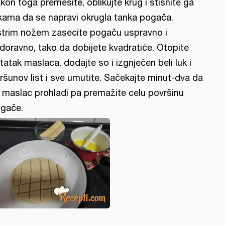
kon toga premesite, oblikujte krug i stisnite ga
kama da se napravi okrugla tanka pogača.
trim nožem zasecite pogaču uspravno i
doravno, tako da dobijete kvadratiće. Otopite
tatak maslaca, dodajte so i izgnječen beli luk i
ršunov list i sve umutite. Sačekajte minut-dva da
 maslac prohladi pa premažite celu površinu
gače.