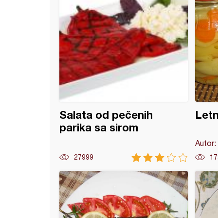
Salata od pečenih
Letn
parika sa sirom
Autor:
27999
17
ene kriške