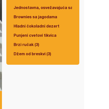
Jednostavna, osvežavajuća salata
Brownies sa jagodama
Hladni čokoladni dezert
Punjeni cvetovi tikvica
Brzi ručak (3)
Džem od breskvi (3)