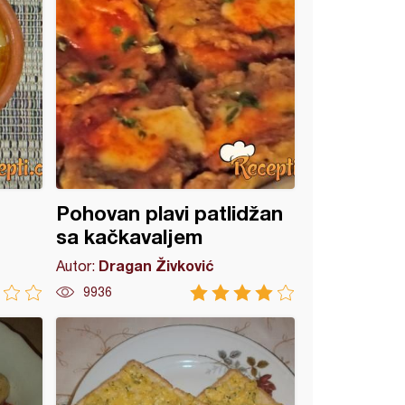
Pohovan plavi patlidžan
sa kačkavaljem
Dragan Živković
Autor:
9936