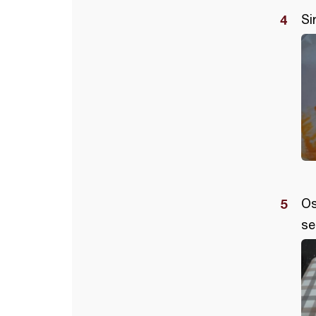
Si
Os
se