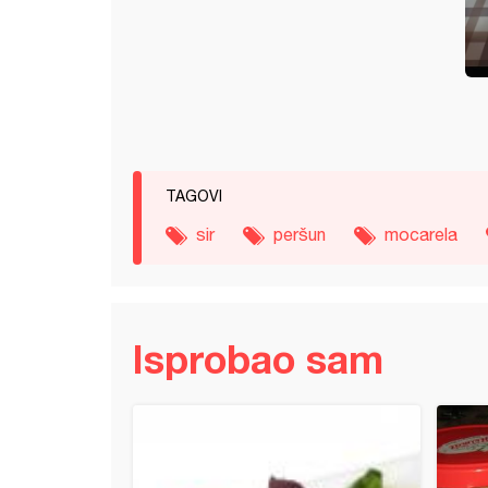
TAGOVI
sir
peršun
mocarela
Isprobao sam
an plavi patlidžan sa kačkavaljem