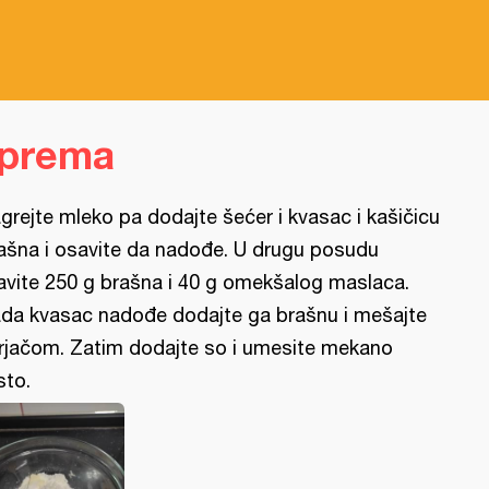
iprema
grejte mleko pa dodajte šećer i kvasac i kašičicu
ašna i osavite da nadođe. U drugu posudu
avite 250 g brašna i 40 g omekšalog maslaca.
da kvasac nadođe dodajte ga brašnu i mešajte
rjačom. Zatim dodajte so i umesite mekano
sto.