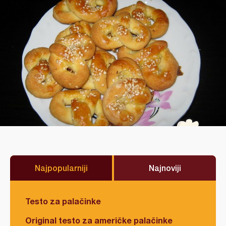
Najpopularniji
Najnoviji
Testo za palačinke
Original testo za američke palačinke