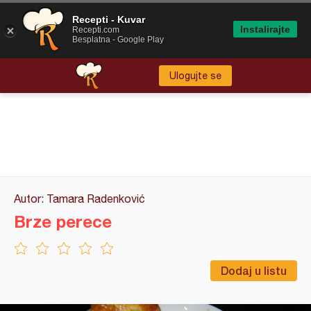
Recepti - Kuvar
Instalirajte
Recepti.com
Besplatna - Google Play
Ulogujte se
Autor: Tamara Radenković
Brze perece
Dodaj u listu