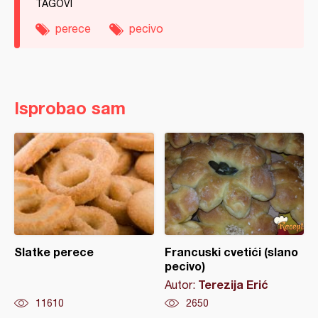
TAGOVI
perece
pecivo
Isprobao sam
Slatke perece
Francuski cvetići (slano
pecivo)
Terezija Erić
Autor:
11610
2650