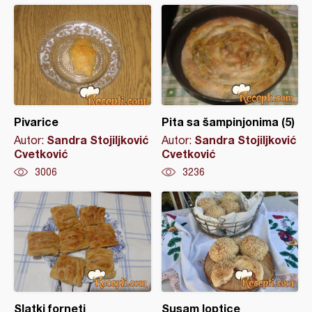
Pivarice
Pita sa šampinjonima (5)
Sandra Stojiljković
Sandra Stojiljković
Autor:
Autor:
Cvetković
Cvetković
3006
3236
Slatki forneti
Susam loptice