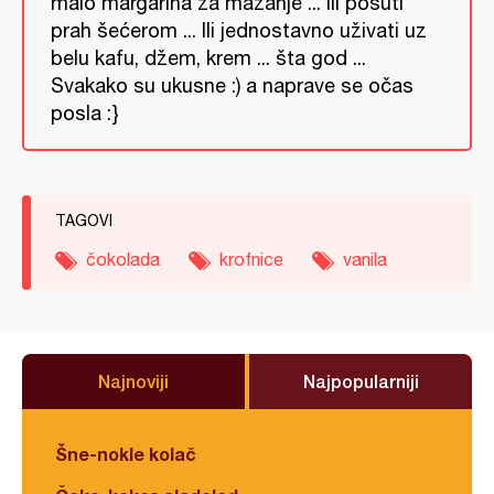
malo margarina za mazanje ... ili posuti
prah šećerom ... Ili jednostavno uživati uz
belu kafu, džem, krem ... šta god ...
Svakako su ukusne :) a naprave se očas
posla :}
TAGOVI
čokolada
krofnice
vanila
Najnoviji
Najpopularniji
Šne-nokle kolač