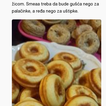
žicom. Smeaa treba da bude gušća nego za
palačinke, a ređa nego za uštipke.