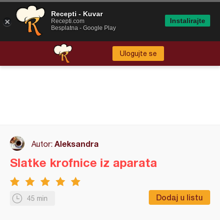
Recepti - Kuvar
Instalirajte
Recepti.com
Besplatna - Google Play
Ulogujte se
Aleksandra
Autor:
Slatke krofnice iz aparata
Dodaj u listu
45 min