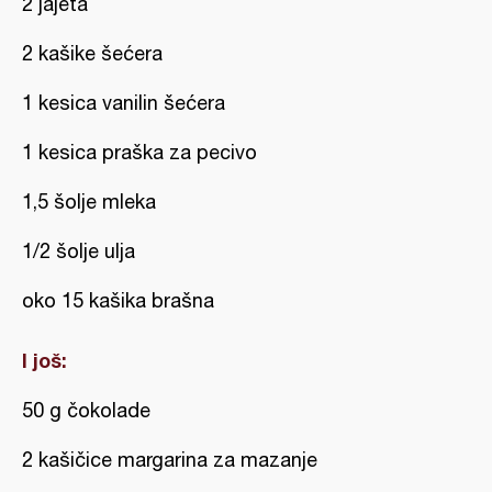
2 jajeta
2 kašike šećera
1 kesica vanilin šećera
1 kesica praška za pecivo
1,5 šolje mleka
1/2 šolje ulja
oko 15 kašika brašna
I još:
50 g čokolade
2 kašičice margarina za mazanje