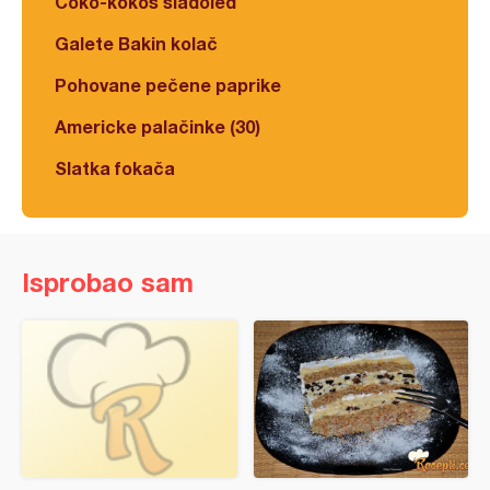
Čoko-kokos sladoled
Galete Bakin kolač
Pohovane pečene paprike
Americke palačinke (30)
Slatka fokača
Isprobao sam