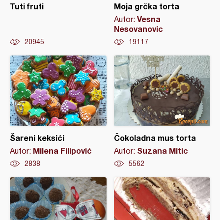
Tuti fruti
Moja grčka torta
Vesna
Autor:
Nesovanovic
20945
19117
Šareni keksići
Čokoladna mus torta
Milena Filipović
Suzana Mitic
Autor:
Autor:
2838
5562