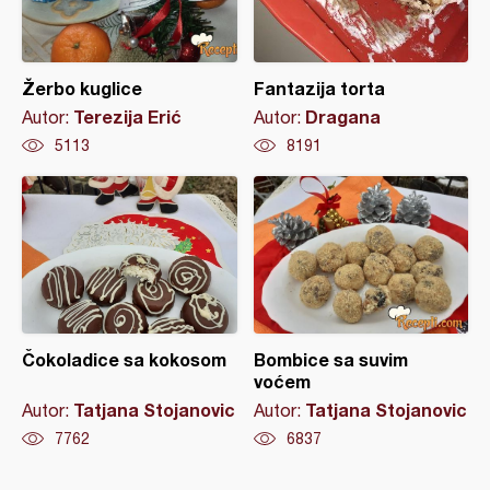
Žerbo kuglice
Fantazija torta
Terezija Erić
Dragana
Autor:
Autor:
5113
8191
Čokoladice sa kokosom
Bombice sa suvim
voćem
Tatjana Stojanovic
Tatjana Stojanovic
Autor:
Autor:
7762
6837