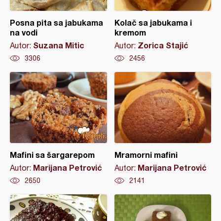
Posna pita sa jabukama
Kolač sa jabukama i
na vodi
kremom
Suzana Mitic
Zorica Stajić
Autor:
Autor:
3306
2456
Mafini sa šargarepom
Mramorni mafini
Marijana Petrović
Marijana Petrović
Autor:
Autor:
2650
2141