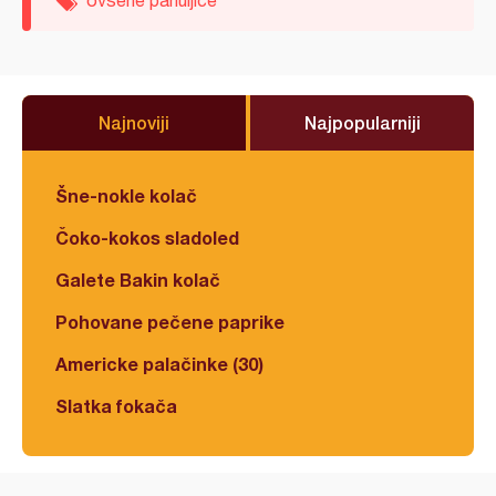
ovsene pahuljice
Najnoviji
Najpopularniji
Šne-nokle kolač
Čoko-kokos sladoled
Galete Bakin kolač
Pohovane pečene paprike
Americke palačinke (30)
Slatka fokača