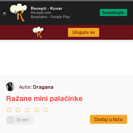
Recepti - Kuvar
Instalirajte
Recepti.com
Besplatna - Google Play
Ulogujte se
Dragana
Autor:
Ražane mini palačinke
Dodaj u listu
30 min