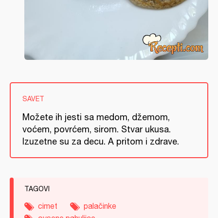
SAVET
Možete ih jesti sa medom, džemom,
voćem, povrćem, sirom. Stvar ukusa.
Izuzetne su za decu. A pritom i zdrave.
TAGOVI
cimet
palačinke