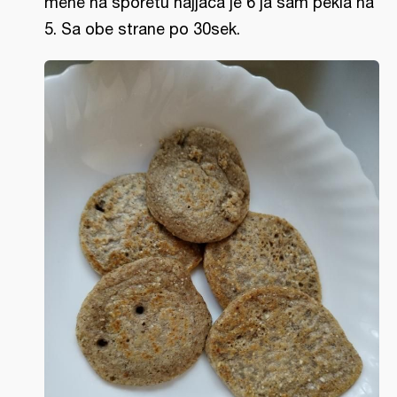
mene na šporetu najjača je 6 ja sam pekla na
5. Sa obe strane po 30sek.