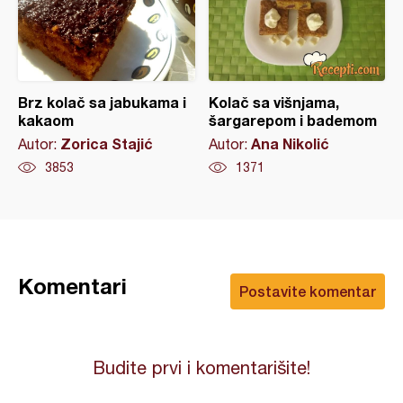
Brz kolač sa jabukama i
Kolač sa višnjama,
kakaom
šargarepom i bademom
Zorica Stajić
Ana Nikolić
Autor:
Autor:
3853
1371
Komentari
Postavite komentar
Budite prvi i komentarišite!