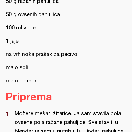
50 g ražanih pahuljica
50 g ovsenih pahuljica
100 ml vode
1 jaje
na vrh noža prašak za pecivo
malo soli
malo cimeta
Priprema
Možete mešati žitarice. Ja sam stavila pola
ovsene pola ražane pahuljice. Sve staviti u
blender, ja sam u nutribulitu. Dodati pahuljice,