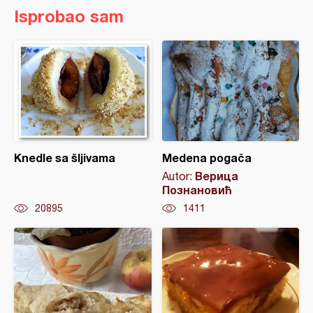
Isprobao sam
Knedle sa šljivama
Medena pogača
Верица
Autor:
Познановић
20895
1411