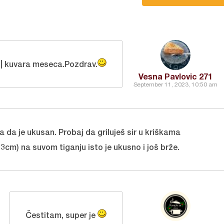
|| kuvara meseca.Pozdrav.
Vesna Pavlovic 271
September 11, 2023, 10:50 am
 da je ukusan. Probaj da griluješ sir u kriškama
-3cm) na suvom tiganju isto je ukusno i još brže.
Čestitam, super je