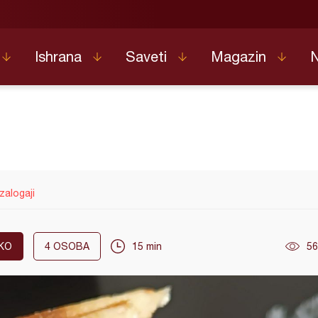
Ishrana
Saveti
Magazin
zalogaji
KO
4
OSOBA
15 min
56