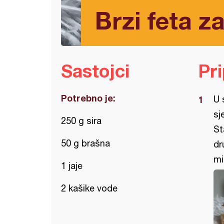
Brzi feta za
Sastojci
Pr
Potrebno je:
U 
sj
250 g sira
St
50 g brašna
dr
mi
1 jaje
2 kašike vode