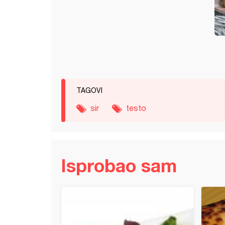
TAGOVI
sir
testo
Isprobao sam
ne začinjene lepinje