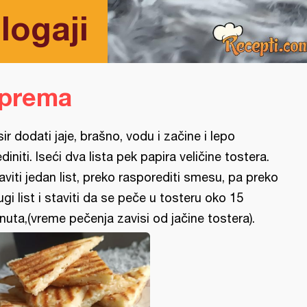
logaji
iprema
sir dodati jaje, brašno, vodu i začine i lepo
ediniti. Iseći dva lista pek papira veličine tostera.
aviti jedan list, preko rasporediti smesu, pa preko
ugi list i staviti da se peče u tosteru oko 15
nuta,(vreme pečenja zavisi od jačine tostera).