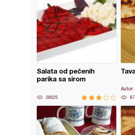
Salata od pečenih
Tav
parika sa sirom
Autor:
28025
87
 pancerote