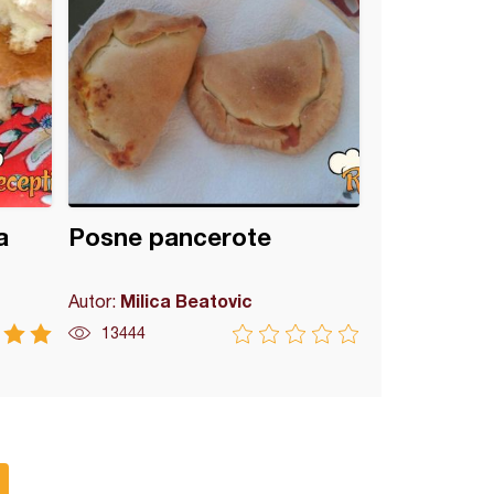
a
Posne pancerote
Milica Beatovic
Autor:
13444