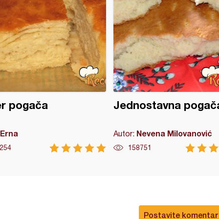
er pogača
Jednostavna pogač
Erna
Nevena Milovanović
Autor:
254
158751
Postavite komentar