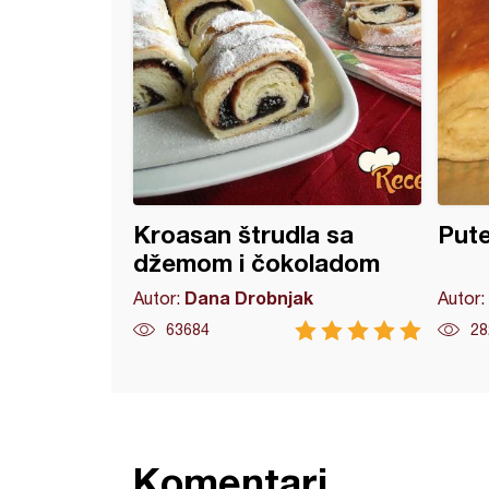
Kroasan štrudla sa
Put
džemom i čokoladom
Dana Drobnjak
Autor:
Autor:
63684
28
Komentari