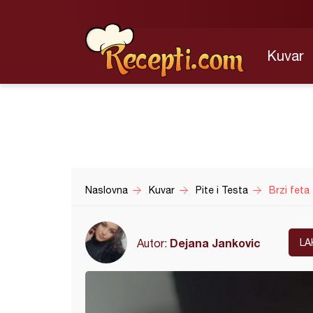
Kuvar
Naslovna
Kuvar
Pite i Testa
Brzi feta 
Dejana Jankovic
Autor:
LA