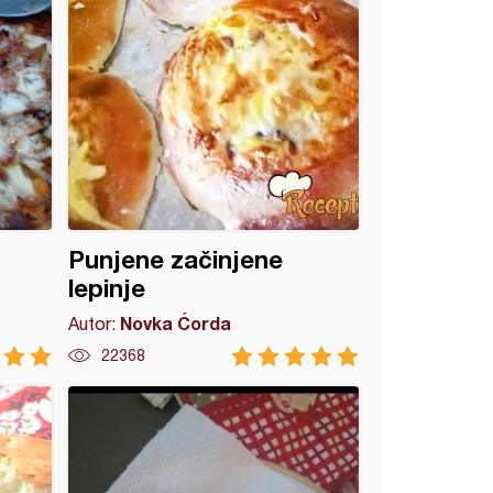
Punjene začinjene
lepinje
Novka Ćorda
Autor:
22368