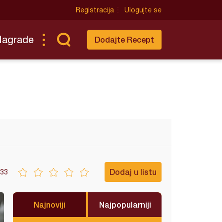
Registracija
Ulogujte se
Nagrade
Dodajte Recept
Dodaj u listu
33
Najnoviji
Najpopularniji