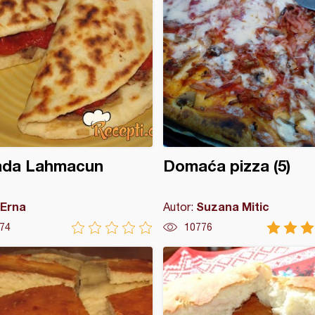
ada Lahmacun
Domaća pizza (5)
Erna
Suzana Mitic
Autor:
74
10776