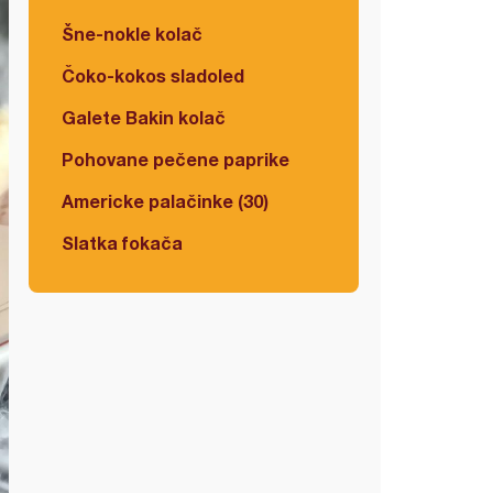
Šne-nokle kolač
Čoko-kokos sladoled
Galete Bakin kolač
Pohovane pečene paprike
Americke palačinke (30)
Slatka fokača