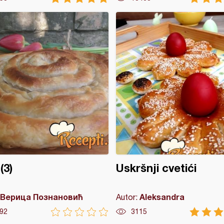
(3)
Uskršnji cvetići
Верица Познановић
Aleksandra
Autor:
92
3115