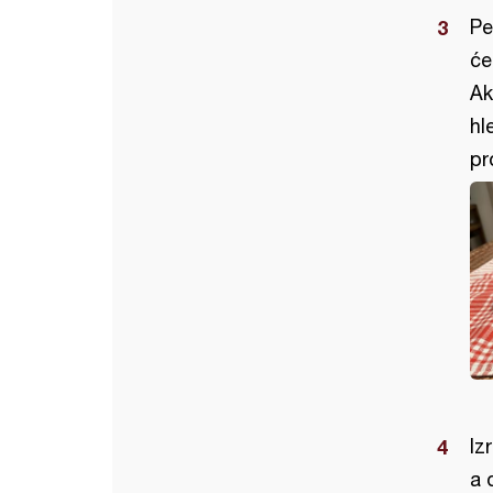
Pe
će
Ak
hl
pr
Iz
a 