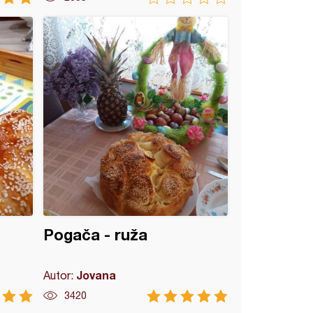
Pogača - ruža
Jovana
Autor:
3420