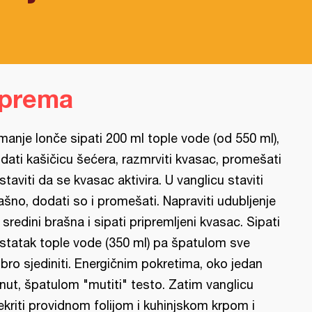
iprema
manje lonče sipati 200 ml tople vode (od 550 ml),
dati kašičicu šećera, razmrviti kvasac, promešati
ostaviti da se kvasac aktivira. U vanglicu staviti
ašno, dodati so i promešati. Napraviti udubljenje
 sredini brašna i sipati pripremljeni kvasac. Sipati
ostatak tople vode (350 ml) pa špatulom sve
bro sjediniti. Energičnim pokretima, oko jedan
nut, špatulom "mutiti" testo. Zatim vanglicu
ekriti providnom folijom i kuhinjskom krpom i