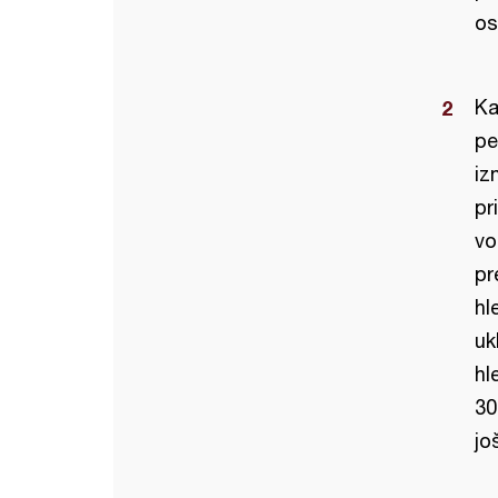
os
Ka
pe
iz
pr
vo
pr
hl
uk
hl
30
jo