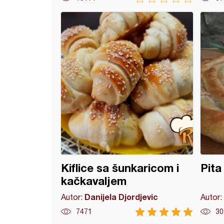
a - ruža
Kiflice sa šunkaricom i
Pita 
kačkavaljem
Danijela Djordjevic
Autor:
Autor:
7471
30