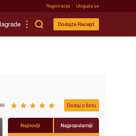
Registracija
Ulogujte se
Nagrade
Dodajte Recept
Dodaj u listu
66
Najnoviji
Najpopularniji