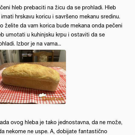
čeni hleb prebaciti na žicu da se prohladi. Hleb
 imati hrskavu koricu i savršeno mekanu sredinu.
o želite da vam korica bude mekana onda pečeni
eb umotati u kuhinjsku krpu i ostaviti da se
ohladi. Izbor je na vama...
rada ovog hleba je tako jednostavna, da ne može,
da nekome ne uspe. A, dobijate fantastično