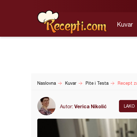
Kuvar
Naslovna
Kuvar
Pite i Testa
Recept z
Verica Nikolić
Autor:
LAKO