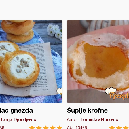
lac gnezda
Šuplje krofne
Tanja Djordjevic
Tomislav Borović
Autor:
58
13468