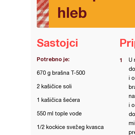
hleb
Sastojci
Pr
Potrebno je:
U 
do
670 g brašna T-500
i 
2 kašičice soli
br
na
1 kašičica šećera
i 
550 ml tople vode
do
mi
1/2 kockice svežeg kvasca
pr