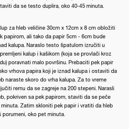
taviti da se testo duplira, oko 40-45 minuta.
lup za hleb veličine 30cm x 12cm x 8 cm obložiti
k papirom, ali tako da papir 5cm - 6cm bude
nad kalupa. Naraslo testo špatulom izručiti u
ipremljeni kalup i kašikom (koja se provlači kroz
du) poravnati malo površinu. Prebaciti pek papir
eko vrhova papira koji je iznad kalupa i ostaviti da
eb naraste skoro do vrha kalupa. Za to vreme
ljučiti rernu da se zagreje na 200 stepeni. Narasli
eb, pokriven sa pek papirom, staviti da se peče
 minuta. Zatim skloniti pek papir i vratiti da hleb
š porumeni, oko pet minuta.