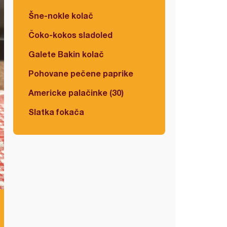
Šne-nokle kolač
Čoko-kokos sladoled
Galete Bakin kolač
Pohovane pečene paprike
Americke palačinke (30)
Slatka fokača