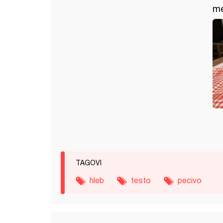
me
TAGOVI
hleb
testo
pecivo