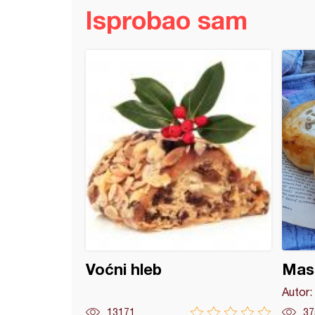
Isprobao sam
otkini
Voćni hleb
Mas
Autor:
13171
37