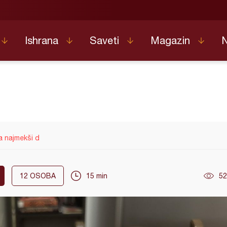
Ishrana
Saveti
Magazin
a najmekši d
12
OSOBA
15 min
52