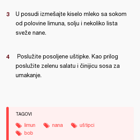
U posudi izmešajte kiselo mleko sa sokom
od polovine limuna, solju i nekoliko lista
sveže nane.
Poslužite posoljene uštipke. Kao prilog
poslužite zelenu salatu i činijicu sosa za
umakanje.
TAGOVI
limun
nana
uštipci
bob