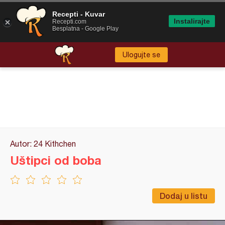
Recepti - Kuvar
Instalirajte
Recepti.com
Besplatna - Google Play
Ulogujte se
Autor: 24 Kithchen
Uštipci od boba
Dodaj u listu