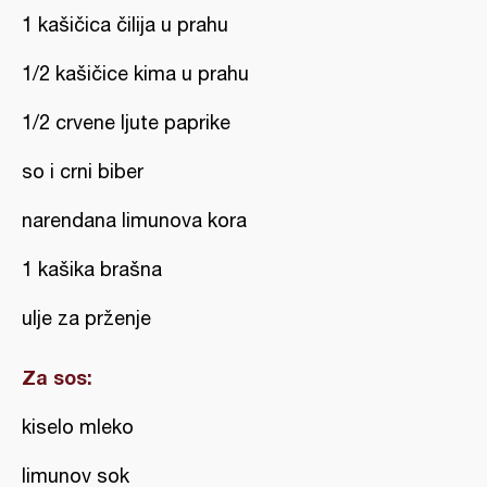
1 kašičica čilija u prahu
1/2 kašičice kima u prahu
1/2 crvene ljute paprike
so i crni biber
narendana limunova kora
1 kašika brašna
ulje za prženje
Za sos:
kiselo mleko
limunov sok