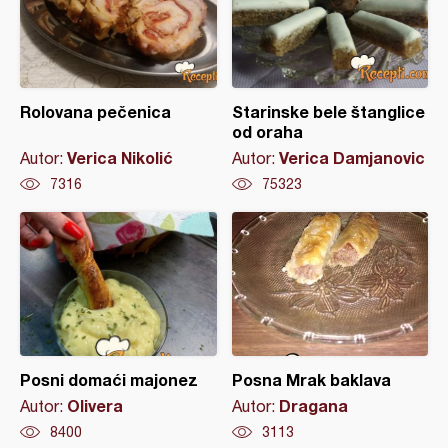
Rolovana pečenica
Starinske bele štanglice
od oraha
Verica Nikolić
Verica Damjanovic
Autor:
Autor:
7316
75323
Posni domaći majonez
Posna Mrak baklava
Olivera
Dragana
Autor:
Autor:
8400
3113