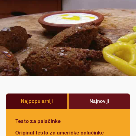
Najpopularniji
Najnoviji
Testo za palačinke
Original testo za američke palačinke