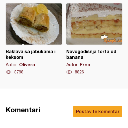
Baklava sa jabukama i
Novogodišnja torta od
keksom
banana
Olivera
Erna
Autor:
Autor:
8798
8826
Komentari
Postavite komentar