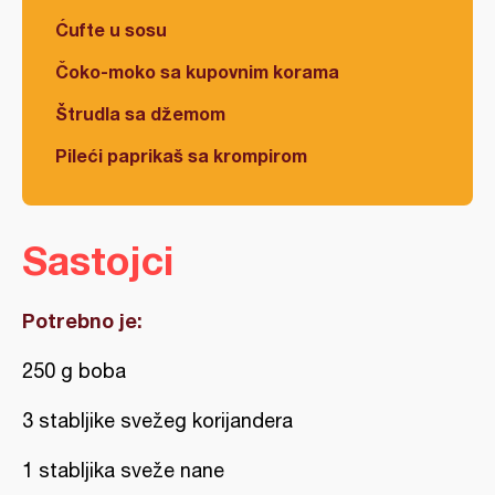
Ćufte u sosu
Čoko-moko sa kupovnim korama
Štrudla sa džemom
Pileći paprikaš sa krompirom
Sastojci
Potrebno je:
250 g boba
3 stabljike svežeg korijandera
1 stabljika sveže nane