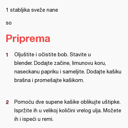
1 stabljika sveže nane
so
Priprema
Oljuštite i očistite bob. Stavite u
blender. Dodajte začine, limunovu koru,
naseckanu papriku i sameljite. Dodajte kašiku
brašna i promešajte kašikom.
Pomoću dve supene kašike oblikujte uštipke.
Ispržite ih u velikoj količini vrelog ulja. Možete
ih i ispeći u rerni.