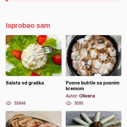
Isprobao sam
Salata od graška
Posne buhtle sa posnim
kremom
Olivera
Autor:
35848
3095